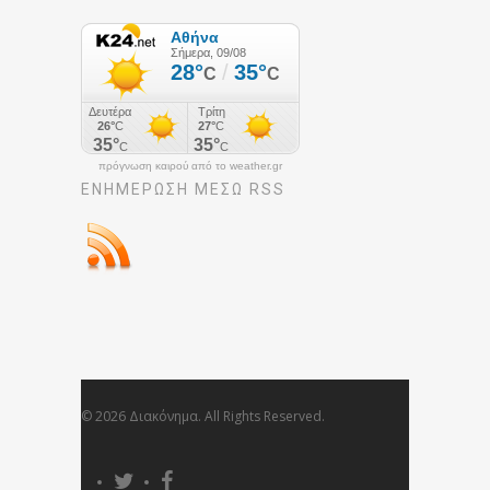
πρόγνωση καιρού από το weather.gr
ΕΝΗΜΈΡΩΣΉ ΜΕΣΩ RSS
© 2026 Διακόνημα. All Rights Reserved.