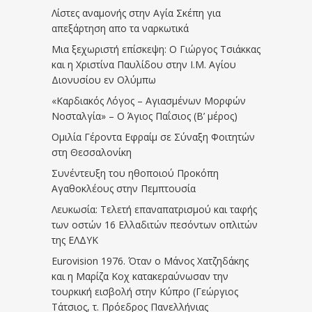
Λίστες αναμονής στην Αγία Σκέπη για
απεξάρτηση απο τα ναρκωτικά
Μια ξεχωριστή επίσκεψη: Ο Γιώργος Τσιάκκας
και η Χριστίνα Παυλίδου στην Ι.Μ. Αγίου
Διονυσίου εν Ολύμπω
«Καρδιακός Λόγος – Αγιασμένων Μορφών
Νοσταλγία» – Ο Άγιος Παΐσιος (Β’ μέρος)
Ομιλία Γέροντα Εφραίμ σε Σύναξη Φοιτητών
στη Θεσσαλονίκη
Συνέντευξη του ηθοποιού Προκόπη
Αγαθοκλέους στην Πεμπτουσία
Λευκωσία: Τελετή επαναπατρισμού και ταφής
των οστών 16 Ελλαδιτών πεσόντων οπλιτών
της ΕΛΔΥΚ
Eurovision 1976. Όταν ο Μάνος Χατζηδάκης
και η Μαρίζα Κοχ κατακεραύνωσαν την
τουρκική εισβολή στην Κύπρο (Γεώργιος
Τάτσιος, τ. Πρόεδρος Πανελλήνιας