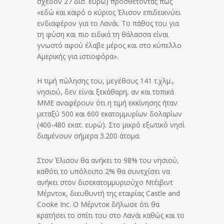
σχεδόν 27 δισ. ευρώ) προσθέτοντας πως
«εδώ και καιρό ο κύριος Έλισον επιδεικνύει
ενδιαφέρον για το Λανάι. Το πάθος του για
τη φύση και πιο ειδικά τη θάλασσα είναι
γνωστό αφού έλαβε μέρος και στο κύπελλο
Αμερικής για ιστιοφόρα».
Η τιμή πώλησης του, μεγέθους 141 τ.χλμ.,
νησιού, δεν είναι ξεκάθαρη, αν και τοπικά
ΜΜΕ αναφέρουν ότι η τιμή εκκίνησης ήταν
μεταξύ 500 και 600 εκατομμυρίων δολαρίων
(400-480 εκατ. ευρώ). Στο μικρό εξωτικό νησί
διαμένουν σήμερα 3.200 άτομα.
Στον Έλισον θα ανήκει το 98% του νησιού,
καθότι το υπόλοιπο 2% θα συνεχίσει να
ανήκει στον δισεκατομμυριούχο Ντέιβιντ
Μέρντοκ, διευθυντή της εταιρίας Castle and
Cooke Inc. Ο Μέρντοκ δήλωσε ότι θα
κρατήσει το σπίτι του στο Λανάι καθώς και το