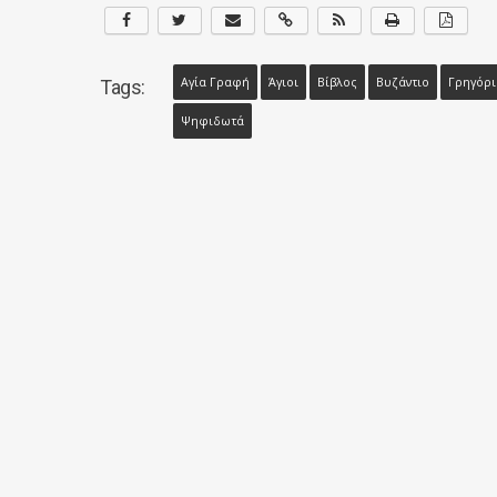
Αγία Γραφή
Άγιοι
Βίβλος
Βυζάντιο
Γρηγόρι
Tags:
Ψηφιδωτά