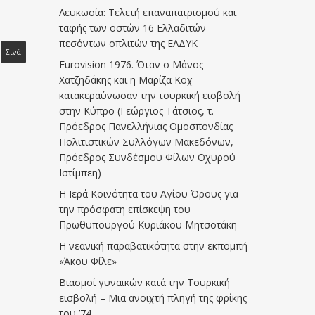
Λευκωσία: Τελετή επαναπατρισμού και
ταφής των οστών 16 Ελλαδιτών
πεσόντων οπλιτών της ΕΛΔΥΚ
Σινά
Eurovision 1976. Όταν ο Μάνος
Χατζηδάκης και η Μαρίζα Κοχ
κατακεραύνωσαν την τουρκική εισβολή
στην Κύπρο (Γεώργιος Τάτσιος, τ.
Πρόεδρος Πανελλήνιας Ομοσπονδίας
Πολιτιστικών Συλλόγων Μακεδόνων,
Πρόεδρος Συνδέσμου Φίλων Οχυρού
Ιστίμπεη)
Η Ιερά Κοινότητα του Αγίου Όρους για
την πρόσφατη επίσκεψη του
Πρωθυπουργού Κυριάκου Μητσοτάκη
Η νεανική παραβατικότητα στην εκπομπή
«Άκου Φίλε»
Βιασμοί γυναικών κατά την Τουρκική
εισβολή – Μια ανοιχτή πληγή της φρίκης
του ’74