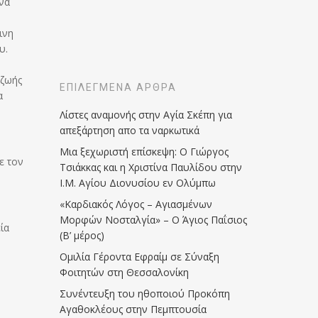
να
ινη
υ.
 ζωής
ΕΠΙΛΕΓΜΈΝΑ ΆΡΘΡΑ
α
Λίστες αναμονής στην Αγία Σκέπη για
απεξάρτηση απο τα ναρκωτικά
Μια ξεχωριστή επίσκεψη: Ο Γιώργος
ε τον
Τσιάκκας και η Χριστίνα Παυλίδου στην
Ι.Μ. Αγίου Διονυσίου εν Ολύμπω
«Καρδιακός Λόγος – Αγιασμένων
Μορφών Νοσταλγία» – Ο Άγιος Παΐσιος
ία
(Β’ μέρος)
Ομιλία Γέροντα Εφραίμ σε Σύναξη
Φοιτητών στη Θεσσαλονίκη
Συνέντευξη του ηθοποιού Προκόπη
Αγαθοκλέους στην Πεμπτουσία