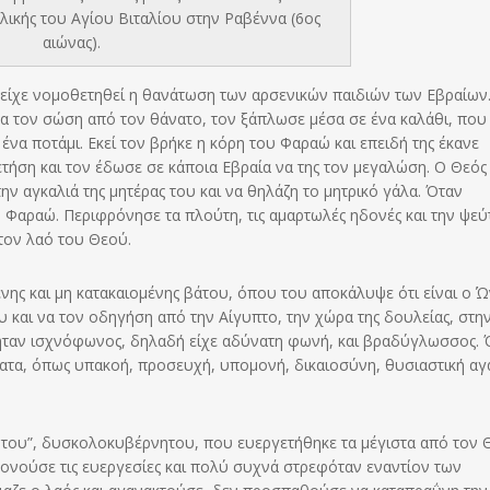
λικής του Αγίου Βιταλίου στην Ραβέννα (6ος
αιώνας).
 είχε νομοθετηθεί η θανάτωση των αρσενικών παιδιών των Εβραίων
α να τον σώση από τον θάνατο, τον ξάπλωσε μέσα σε ένα καλάθι, που
 ένα ποτάμι. Εκεί τον βρήκε η κόρη του Φαραώ και επειδή της έκανε
τήση και τον έδωσε σε κάποια Εβραία να της τον μεγαλώση. Ο Θεός
ν αγκαλιά της μητέρας του και να θηλάζη το μητρικό γάλα. Όταν
υ Φαραώ. Περιφρόνησε τα πλούτη, τις αμαρτωλές ηδονές και την ψεύ
τον λαό του Θεού.
νης και μη κατακαιομένης βάτου, όπου του αποκάλυψε ότι είναι ο Ών
υ και να τον οδηγήση από την Αίγυπτο, την χώρα της δουλείας, στη
ί ήταν ισχνόφωνος, δηλαδή είχε αδύνατη φωνή, και βραδύγλωσσος.
σματα, όπως υπακοή, προσευχή, υπομονή, δικαιοσύνη, θυσιαστική α
ητου”, δυσκολοκυβέρνητου, που ευεργετήθηκε τα μέγιστα από τον 
ονούσε τις ευεργεσίες και πολύ συχνά στρεφόταν εναντίον των