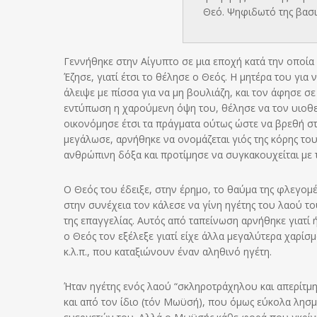
Θεό. Ψηφιδωτό της βασι
Γεννήθηκε στην Αίγυπτο σε μια εποχή κατά την οποία
Έζησε, γιατί έτσι το θέλησε ο Θεός. Η μητέρα του γι
άλειψε με πίσσα για να μη βουλιάζη, και τον άφησε σε
εντύπωση η χαρούμενη όψη του, θέλησε να τον υιοθε
οικονόμησε έτσι τα πράγματα ούτως ώστε να βρεθή στη
μεγάλωσε, αρνήθηκε να ονομάζεται γιός της κόρης το
ανθρώπινη δόξα και προτίμησε να συγκακουχείται με 
Ο Θεός του έδειξε, στην έρημο, το θαύμα της φλεγομέ
στην συνέχεια τον κάλεσε να γίνη ηγέτης του λαού το
της επαγγελίας. Αυτός από ταπείνωση αρνήθηκε γιατ
ο Θεός τον εξέλεξε γιατί είχε άλλα μεγαλύτερα χαρί
κ.λ.π., που καταξιώνουν έναν αληθινό ηγέτη.
Ήταν ηγέτης ενός λαού “σκληροτράχηλου και απερίτμ
και από τον ίδιο (τόν Μωϋσή), που όμως εύκολα λησμ