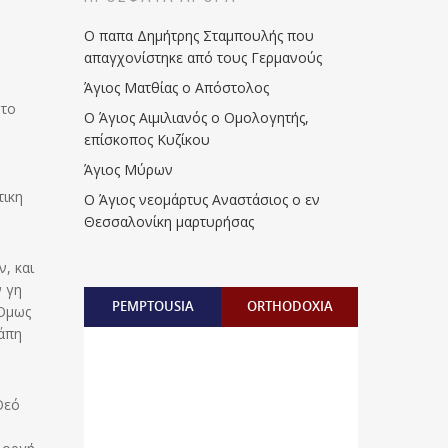
Ο παπα Δημήτρης Σταμπουλής που
απαγχονίστηκε από τους Γερμανούς
.
Άγιος Ματθίας ο Απόστολος
 το
Ο Άγιος Αιμιλιανός ο Ομολογητής,
επίσκοπος Κυζίκου
Άγιος Μύρων
τικη
Ο Άγιος νεομάρτυς Αναστάσιος ο εν
Θεσσαλονίκη μαρτυρήσας
, και
ν γη
PEMPTOUSIA
ORTHODOXIA
 Όμως
γάπη
Θεό