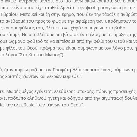
ο Ιακώβ, ανέβαινε πάντοτε στο πιο πάνω σκαλί και ποτέ δεν έπαυε 
από εκείνο όπου είχε σταθεί. Αρνείται την ψευδή συγγένεια με την
 Εβραίου. Μετοικεί και ζη στην έρημο, που δεν την τάραζε η ανθρώπ
 το ανέβασμά του προς το φως με την αφαίρεση των υποδημάτων το
ίς και ομοφύλους του, βλέπει τον εχθρό να πηγαίνη στο βυθό
α είπαμε; Να αποβλέπομε δια βίου σε ένα τέλος, με τις πράξεις της
με ως μόνο φοβερό το να εκπέσομε από την φιλία του Θεού και ν
ομε φίλοι του Θεού, πράγμα που είναι, σύμφωνα με τον λόγο μου, η
 Δύο λόγοι “Στο βίο του Μωϋσή”).
 ήταν παρών μαζί με τον Προφήτη Ηλία και αυτό έγινε, σύμφωνα μ
ς Χριστός “ζώντων και νεκρών κυριεύει”.
ει Μωσής μέγας εγένετο”, ελεύθερης υπακοής, πύρινης προσευχής,
μένει πρότυπο αληθινού ηγέτη και οδηγού από την αιγυπτιακή δουλε
α, την ελευθερία “τών τέκνων του Θεού”.