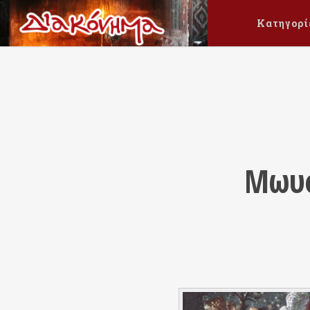
Κατηγορί
Μωυσ