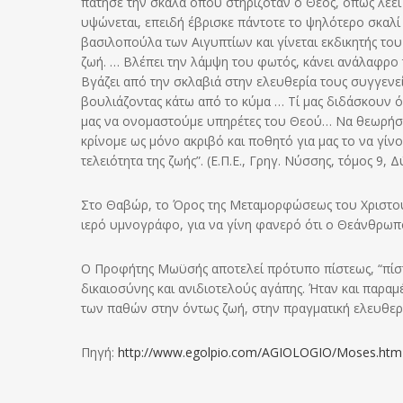
πάτησε την σκάλα όπου στηριζόταν ο Θεός, όπως λέει 
υψώνεται, επειδή έβρισκε πάντοτε το ψηλότερο σκαλί 
βασιλοπούλα των Αιγυπτίων και γίνεται εκδικητής του
ζωή. … Βλέπει την λάμψη του φωτός, κάνει ανάλαφρο
Βγάζει από την σκλαβιά στην ελευθερία τους συγγενε
βουλιάζοντας κάτω από το κύμα … Τί μας διδάσκουν όσ
μας να ονομαστούμε υπηρέτες του Θεού… Να θεωρήσο
κρίνομε ως μόνο ακριβό και ποθητό για μας το να γίν
τελειότητα της ζωής”. (Ε.Π.Ε., Γρηγ. Νύσσης, τόμος 9,
Στο Θαβώρ, το Όρος της Μεταμορφώσεως του Χριστού,
ιερό υμνογράφο, για να γίνη φανερό ότι ο Θεάνθρωπο
Ο Προφήτης Μωϋσής αποτελεί πρότυπο πίστεως, “πίστ
δικαιοσύνης και ανιδιοτελούς αγάπης. Ήταν και παρα
των παθών στην όντως ζωή, στην πραγματική ελευθερί
Πηγή:
http://www.egolpio.com/AGIOLOGIO/Moses.htm