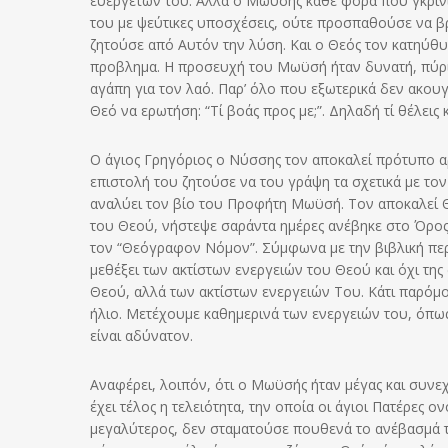
ευεργετών του. Αλλά ο Μωϋσής κάθε φορά που γκρίν
του με ψεύτικες υποσχέσεις, ούτε προσπαθούσε να βρ
ζητούσε από Αυτόν την λύση. Και ο Θεός τον κατηύθυ
προβλημα. Η προσευχή του Μωϋσή ήταν δυνατή, πύρινη
αγάπη για τον λαό. Παρ’ όλο που εξωτερικά δεν ακου
Θεό να ερωτήση: “Τί βοάς προς με;”. Δηλαδή τί θέλεις 
Ο άγιος Γρηγόριος ο Νύσσης τον αποκαλεί πρότυπο αρ
επιστολή του ζητούσε να του γράψη τα σχετικά με τον 
αναλύει τον βίο του Προφήτη Μωϋσή. Τον αποκαλεί Θ
του Θεού, νήστεψε σαράντα ημέρες ανέβηκε στο Όρος 
τον “Θεόγραφον Νόμον”. Σύμφωνα με την βιβλική περ
μεθέξει των ακτίστων ενεργειών του Θεού και όχι της 
Θεού, αλλά των ακτίστων ενεργειών Του. Κάτι παρόμοιο
ήλιο. Μετέχουμε καθημερινά των ενεργειών του, όπως ε
είναι αδύνατον.
Αναφέρει, λοιπόν, ότι ο Μωϋσής ήταν μέγας και συνε
έχει τέλος η τελειότητα, την οποία οι άγιοι Πατέρες
μεγαλύτερος, δεν σταματούσε πουθενά το ανέβασμά το