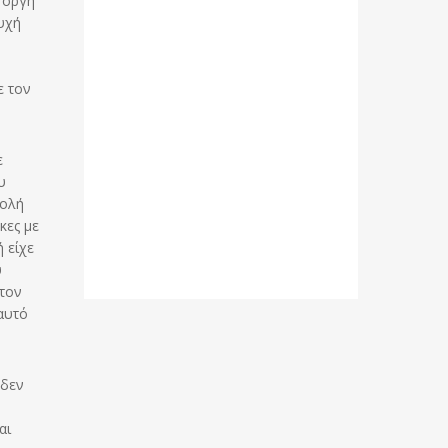
 οργή
υχή
ε τον
ε
υ
τολή
κες με
 είχε
υ
 τον
 αυτό
 δεν
αι