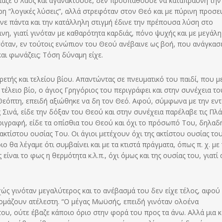
ιαζε ο λαός και αγανακτούσε, δεν προσπαθούσε να καταπραΰνη την
η “λογικές λύσεις”, αλλά στρεφόταν στον Θεό και με πύρινη προσε
νε πάντα και την κατάλληλη στιγμή έδινε την πρέπουσα λύση στο
, γιατί γινόταν με καθαρότητα καρδιάς, πόνο ψυχής και με μεγάλη
γόταν, εν τούτοις ενώπιον του Θεού ανέβαινε ως βοή, που ανάγκασ
και φωνάζεις; Τόση δύναμη είχε.
ετής και τελείου βίου. Απαντώντας σε πνευματικό του παιδί, που μ
τέλειο βίο, ο άγιος Γρηγόριος του περιγράφει και στην συνέχεια το
εόπτη, επειδή αξιώθηκε να δη τον Θεό. Αφού, σύμφωνα με την εν
Σινά, είδε την δόξαν του Θεού και στην συνέχεια παρέλαβε τις Πλά
ιγραφή, είδε τα οπίσθια του Θεού και όχι το πρόσωπό Του, δηλαδή
ακτίστου ουσίας Του. Οι άγιοι μετέχουν όχι της ακτίστου ουσίας το
 θα λέγαμε ότι συμβαίνει και με τα κτιστά πράγματα, όπως π. χ. με
ίναι το φως η θερμότητα κ.λ.π., όχι όμως και της ουσίας του, γιατί
χώς γινόταν μεγαλύτερος και το ανέβασμά του δεν είχε τέλος, αφού
 ονομάζουν ατέλεστη. “Ο μέγας Μωϋσής, επειδή γινόταν ολοένα
υ, ούτε έβαζε κάποιο όριο στην φορά του προς τα άνω. Αλλά μια κ