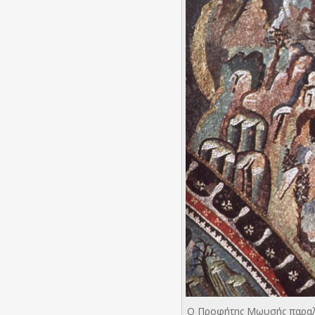
Ο Προφήτης Μωυσής παραλαμ