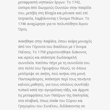
μεταφραστή νηπτικών έργων. Το 1742,
ύστερα άπό διωγμούς Ουνιτών στην πατρίδα
του, μετέβη στη Βλαχία και μόνασε εκεί επί
τετραετία, λαμβάνοντας τ΄ όνομα Πλάτων. Το
1746 αναχώρησε για το πολυπόθητο Άγιον
Όρος.
Ασκήθηκε στην Καψάλα, όπου εκάρη μοναχός
άπό τον Γέροντα του Βασίλειο με τ΄ όνομα
Παΐσιος. Το 1758 χειροτονήθηκε διάκονος
και ιερεύς και απέκτησε δωδεκαμελή
συνοδεία. Κατόπιν πήγε με τη συνοδεία του
στο Κελλί του Προφήτου Ηλιού, το όποιο
μετέτρεψε σε σκήτη, πού ανήκει στη μονή
Παντοκράτορος. Απέκτησε περί τους πενήντα
καλούς μαθητές, για τους οποίους συνέταξε
τυπικό κατά την αγιορείτικη τάξη, και άρχισε
τις μεταφράσεις των Πατέρων της Εκκλησίας
στα σλαβικά, όπως Ισαάκ του Σύρου και
Γρηγορίου του Σιναΐτου, διδάσκοντας σε