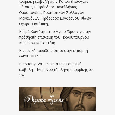
τουρκική εισβολή στην Κύπρο (Γεώργιος
Τάτσιος, τ. Πρόεδρος Πανελλήνιας
Ομοσπονδίας Πολιτιστικών Συλλόγων
Μακεδόνων, Πρόεδρος Συνδέσμου Φίλων
Οχυρού Ιστίμπεη)
Η Ιερά Κοινότητα του Αγίου Όρους για την
πρόσφατη επίσκεψη του Πρωθυπουργού
Κυριάκου Μητσοτάκη
Η νεανική παραβατικότητα στην εκπομπή
«Άκου Φίλε»
Βιασμοί γυναικών κατά την Τουρκική
εισβολή – Μια ανοιχτή πληγή της φρίκης του
’74