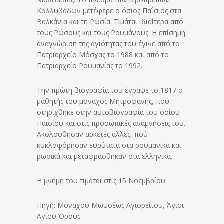
Κολλυβάδων μετέφερε ο όσιος Παΐσιος στα
Βαλκάνια και τη Ρωσία. Τιμάται ιδιαίτερα από
τους Ρώσους και τους Ρουμάνους. Η επίσημη
αναγνώριση της αγιότητας του έγινε από το
Πατριαρχείο Μόσχας το 1988 και από το
Πατριαρχείο Ρουμανίας το 1992.
Την πρώτη βιογραφία του έγραψε το 1817 ο
μαθητής του μοναχός Μητροφάνης, πού
στηρίχθηκε στην αυτοβιογραφία του οσίου
Παϊσίου και στις προσωπικές αναμνήσεις του.
Ακολούθησαν αρκετές άλλες, πού
κυκλοφόρησαν ευρύτατα στα ρουμανικά και
ρωσικά και μεταφράσθηκαν στα ελληνικά.
Η μνήμη του τιμάται στις 15 Νοεμβρίου.
Πηγή: Μοναχού Μωϋσέως Αγιορείτου, Άγιοι
Αγίου Όρους