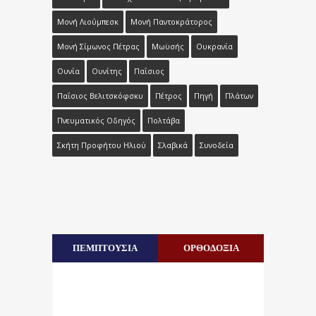
Μονή Λιοΰμπεσκ
Μονή Παντοκράτορος
Μονή Σίμωνος Πέτρας
Μωϋσής
Ουκρανία
Ουνία
Ουνίτης
Παΐσιος
Παΐσιος Βελιτσκόφσκυ
Πέτρος
Πηγή
Πλάτων
Πνευματικός Οδηγός
Πολτάβα
Σκήτη Προφήτου Ηλιού
Σλαβικά
Συνοδεία
ΠΕΜΠΤΟΥΣΙΑ
ΟΡΘΟΔΟΞΙΑ