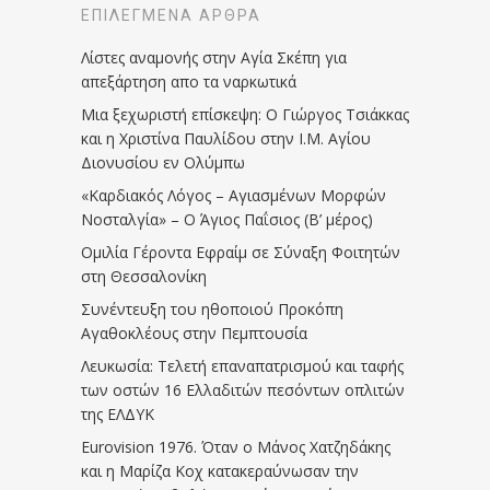
ΕΠΙΛΕΓΜΈΝΑ ΆΡΘΡΑ
Λίστες αναμονής στην Αγία Σκέπη για
απεξάρτηση απο τα ναρκωτικά
Μια ξεχωριστή επίσκεψη: Ο Γιώργος Τσιάκκας
και η Χριστίνα Παυλίδου στην Ι.Μ. Αγίου
Διονυσίου εν Ολύμπω
«Καρδιακός Λόγος – Αγιασμένων Μορφών
Νοσταλγία» – Ο Άγιος Παΐσιος (Β’ μέρος)
Ομιλία Γέροντα Εφραίμ σε Σύναξη Φοιτητών
στη Θεσσαλονίκη
Συνέντευξη του ηθοποιού Προκόπη
Αγαθοκλέους στην Πεμπτουσία
Λευκωσία: Τελετή επαναπατρισμού και ταφής
των οστών 16 Ελλαδιτών πεσόντων οπλιτών
της ΕΛΔΥΚ
Eurovision 1976. Όταν ο Μάνος Χατζηδάκης
και η Μαρίζα Κοχ κατακεραύνωσαν την