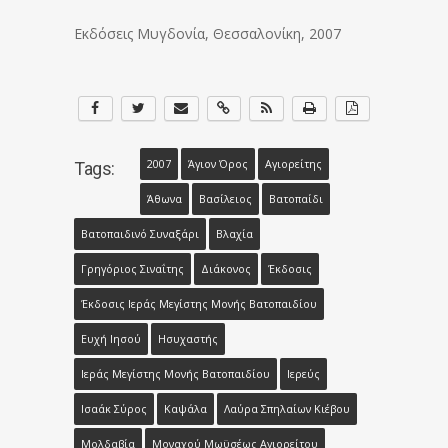
Εκδόσεις Μυγδονία, Θεσσαλονίκη, 2007
2007
Άγιον Όρος
Αγιορείτης
Tags:
Άθωνα
Βασίλειος
Βατοπαίδι
Βατοπαιδινό Συναξάρι
Βλαχία
Γρηγόριος Σιναΐτης
Διάκονος
Έκδοσις
Έκδοσις Ιεράς Μεγίστης Μονής Βατοπαιδίου
Ευχή Ιησού
Ησυχαστής
Ιεράς Μεγίστης Μονής Βατοπαιδίου
Ιερεύς
Ισαάκ Σύρος
Καψάλα
Λαύρα Σπηλαίων Κιέβου
Μολδαβία
Μοναχού Μωϋσέως Αγιορείτου