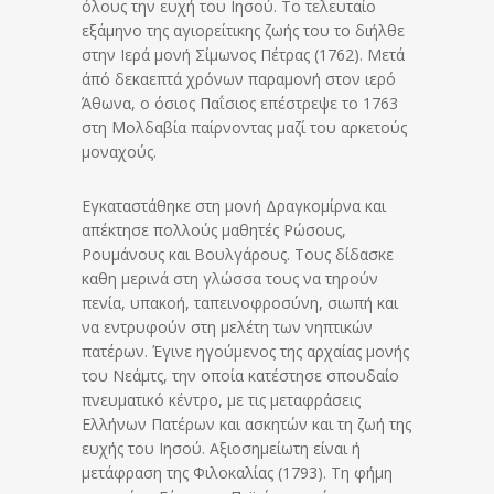
όλους την ευχή του Ιησού. Το τελευταίο
εξάμηνο της αγιορείτικης ζωής του το διήλθε
στην Ιερά μονή Σίμωνος Πέτρας (1762). Μετά
άπό δεκαεπτά χρόνων παραμονή στον ιερό
Άθωνα, ο όσιος Παΐσιος επέστρεψε το 1763
στη Μολδαβία παίρνοντας μαζί του αρκετούς
μοναχούς.
Εγκαταστάθηκε στη μονή Δραγκομίρνα και
απέκτησε πολλούς μαθητές Ρώσους,
Ρουμάνους και Βουλγάρους. Τους δίδασκε
καθη μερινά στη γλώσσα τους να τηρούν
πενία, υπακοή, ταπεινοφροσύνη, σιωπή και
να εντρυφούν στη μελέτη των νηπτικών
πατέρων. Έγινε ηγούμενος της αρχαίας μονής
του Νεάμτς, την οποία κατέστησε σπουδαίο
πνευματικό κέντρο, με τις μεταφράσεις
Ελλήνων Πατέρων και ασκητών και τη ζωή της
ευχής του Ιησού. Αξιοσημείωτη είναι ή
μετάφραση της Φιλοκαλίας (1793). Τη φήμη