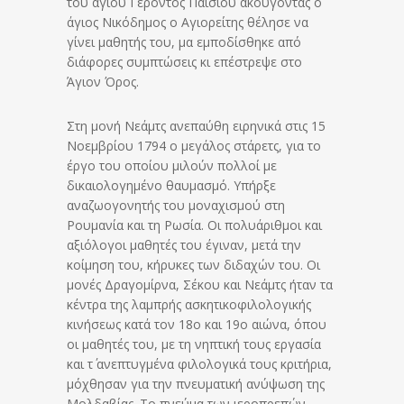
του αγίου Γέροντος Παϊσίου ακούγοντας ο
άγιος Νικόδημος ο Αγιορείτης θέλησε να
γίνει μαθητής του, μα εμποδίσθηκε από
διάφορες συμπτώσεις κι επέστρεψε στο
Άγιον Όρος.
Στη μονή Νεάμτς ανεπαύθη ειρηνικά στις 15
Νοεμβρίου 1794 ο μεγάλος στάρετς, για το
έργο του οποίου μιλούν πολλοί με
δικαιολογημένο θαυμασμό. Υπήρξε
αναζωογονητής του μοναχισμού στη
Ρουμανία και τη Ρωσία. Οι πολυάριθμοι και
αξιόλογοι μαθητές του έγιναν, μετά την
κοίμηση του, κήρυκες των διδαχών του. Οι
μονές Δραγομίρνα, Σέκου και Νεάμτς ήταν τα
κέντρα της λαμπρής ασκητικοφιλολογικής
κινήσεως κατά τον 18ο και 19ο αιώνα, όπου
οι μαθητές του, με τη νηπτική τους εργασία
και τ΄ ανεπτυγμένα φιλολογικά τους κριτήρια,
μόχθησαν για την πνευματική ανύψωση της
Μολδαβίας. Το πνεύμα των ιεροπρεπών