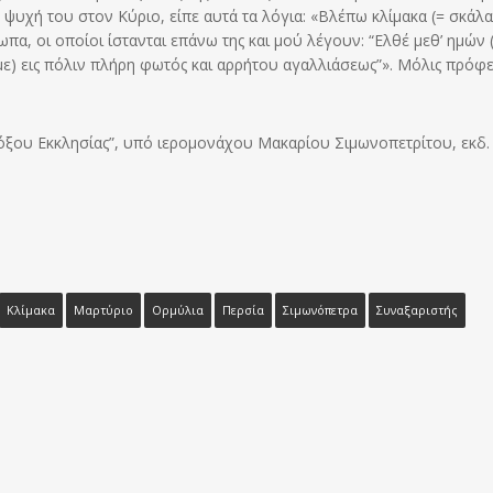
 ψυχή του στον Κύριο, είπε αυτά τα λόγια: «Βλέπω κλίμακα (= σκάλ
α, οι οποίοι ίστανται επάνω της και μού λέγουν: “Ελθέ μεθ’ ημών 
υμε) εις πόλιν πλήρη φωτός και αρρήτου αγαλλιάσεως”». Μόλις πρόφε
ξου Εκκλησίας”, υπό ιερομονάχου Μακαρίου Σιμωνοπετρίτου, εκδ.
Κλίμακα
Μαρτύριο
Ορμύλια
Περσία
Σιμωνόπετρα
Συναξαριστής