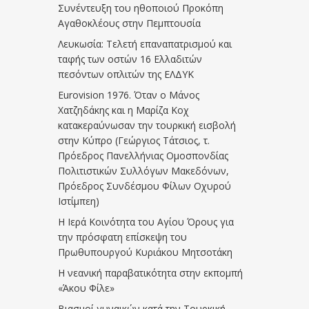
Συνέντευξη του ηθοποιού Προκόπη
Αγαθοκλέους στην Πεμπτουσία
Λευκωσία: Τελετή επαναπατρισμού και
ταφής των οστών 16 Ελλαδιτών
πεσόντων οπλιτών της ΕΛΔΥΚ
Eurovision 1976. Όταν ο Μάνος
Χατζηδάκης και η Μαρίζα Κοχ
κατακεραύνωσαν την τουρκική εισβολή
στην Κύπρο (Γεώργιος Τάτσιος, τ.
Πρόεδρος Πανελλήνιας Ομοσπονδίας
Πολιτιστικών Συλλόγων Μακεδόνων,
Πρόεδρος Συνδέσμου Φίλων Οχυρού
Ιστίμπεη)
Η Ιερά Κοινότητα του Αγίου Όρους για
την πρόσφατη επίσκεψη του
Πρωθυπουργού Κυριάκου Μητσοτάκη
Η νεανική παραβατικότητα στην εκπομπή
«Άκου Φίλε»
Βιασμοί γυναικών κατά την Τουρκική