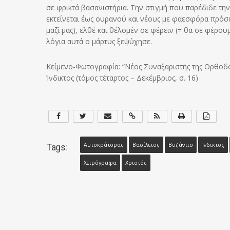
σε φρικτά βασανιστήρια. Την στιγμή που παρέδιδε την
εκτείνεται έως ουρανού και νέους με φαεσφόρα πρόσωπ
μαζί μας), ελθέ και θέλομέν σε φέρειν (= θα σε φέρο
λόγια αυτά ο μάρτυς ξεψύχησε.
Κείμενο-Φωτογραφία: “Νέος Συναξαριστής της Ορθοδό
Ίνδικτος (τόμος τέταρτος – Δεκέμβριος, σ. 16)
Αυτοκράτορας
Βασίλειος
Βυζάντιο
Ίνδικτος
Tags:
Χειρόγραφα
Χριστός