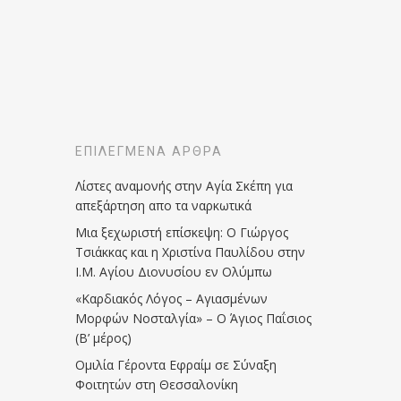
ΕΠΙΛΕΓΜΈΝΑ ΆΡΘΡΑ
Λίστες αναμονής στην Αγία Σκέπη για
απεξάρτηση απο τα ναρκωτικά
Μια ξεχωριστή επίσκεψη: Ο Γιώργος
Τσιάκκας και η Χριστίνα Παυλίδου στην
Ι.Μ. Αγίου Διονυσίου εν Ολύμπω
«Καρδιακός Λόγος – Αγιασμένων
Μορφών Νοσταλγία» – Ο Άγιος Παΐσιος
(Β’ μέρος)
Ομιλία Γέροντα Εφραίμ σε Σύναξη
Φοιτητών στη Θεσσαλονίκη