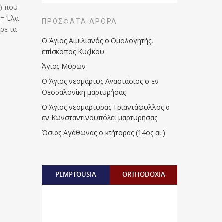
α) που
(= Έλα
ΠΡΌΣΦΑΤΑ ΆΡΘΡΑ
ρε τα
Ο Άγιος Αιμιλιανός ο Ομολογητής,
επίσκοπος Κυζίκου
Άγιος Μύρων
Ο Άγιος νεομάρτυς Αναστάσιος ο εν
Θεσσαλονίκη μαρτυρήσας
Ο Άγιος νεομάρτυρας Τριαντάφυλλος ο
εν Κωνσταντινουπόλει μαρτυρήσας
Όσιος Αγάθωνας ο κτήτορας (14ος αι.)
PEMPTOUSIA
ORTHODOXIA