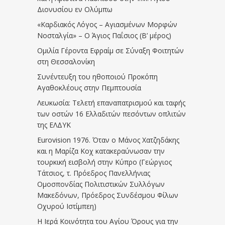
Διονυσίου εν Ολύμπω
«Καρδιακός Λόγος – Αγιασμένων Μορφών
Νοσταλγία» – Ο Άγιος Παΐσιος (Β’ μέρος)
Ομιλία Γέροντα Εφραίμ σε Σύναξη Φοιτητών
στη Θεσσαλονίκη
Συνέντευξη του ηθοποιού Προκόπη
Αγαθοκλέους στην Πεμπτουσία
Λευκωσία: Τελετή επαναπατρισμού και ταφής
των οστών 16 Ελλαδιτών πεσόντων οπλιτών
της ΕΛΔΥΚ
Eurovision 1976. Όταν ο Μάνος Χατζηδάκης
και η Μαρίζα Κοχ κατακεραύνωσαν την
τουρκική εισβολή στην Κύπρο (Γεώργιος
Τάτσιος, τ. Πρόεδρος Πανελλήνιας
Ομοσπονδίας Πολιτιστικών Συλλόγων
Μακεδόνων, Πρόεδρος Συνδέσμου Φίλων
Οχυρού Ιστίμπεη)
Η Ιερά Κοινότητα του Αγίου Όρους για την