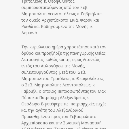
Τριπόλεως κ. Θεοφύλακτος,
συμπαραστατούμενος από τον Σεβ.
Μητροπολίτη Λεοντοπόλεως κ. Γαβριήλ και
τον οικείο Αρχιεπίσκοπο Σινά, Φαράν και
Ραιθώ και Καθηγούμενο της Μονής κ.
Δαμιανό.
Την κυριώνυμο ημέρα χοροστάτησε κατά τον
όρθρο και προηξήρξε της πανηγυρικής Θείας
Λειτουργίας, καθώς και της ιεράς Λιτανείας
εντός του Αυλογύρου της Μονής,
συλειτουργούντος μετά του Σεβ.
Μητροπολίτου Τριπόλεως κ. Θεοφυλάκτου,
ο Σεβ. Μητροπολίτης Λεοντοπόλεως κ.
Γαβριήλ, ο οποίος εκπροσωπόντας τον Μακ.
Πάπα και Πατριάρχη Αλεξανδρείας κ.
Θεόδωρο Β΄ μετέφερε τις πατριαρχικές ευχές
και την αγάπη του Αλεξανδρινού
Προκαθημένου προς τον Σεβασμιώτατο
Αρχιεπίσκοπο και την Σιναιτική Μοναστική