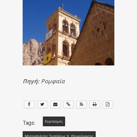
Πηγή:
Ρομφαία
Εορτασμός
Tags:
Μητροπολίτης Τριπόλεως Κ. Θεοφύλακτος