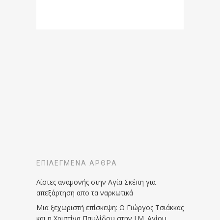
ΕΠΙΛΕΓΜΈΝΑ ΆΡΘΡΑ
Λίστες αναμονής στην Αγία Σκέπη για
απεξάρτηση απο τα ναρκωτικά
Μια ξεχωριστή επίσκεψη: Ο Γιώργος Τσιάκκας
και η Χριστίνα Παυλίδου στην Ι.Μ. Αγίου