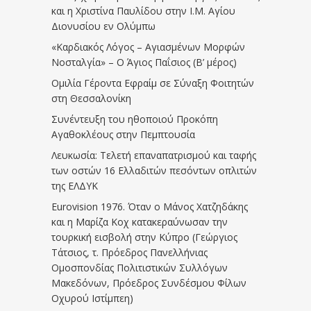
και η Χριστίνα Παυλίδου στην Ι.Μ. Αγίου
Διονυσίου εν Ολύμπω
«Καρδιακός Λόγος – Αγιασμένων Μορφών
Νοσταλγία» – Ο Άγιος Παΐσιος (Β’ μέρος)
Ομιλία Γέροντα Εφραίμ σε Σύναξη Φοιτητών
στη Θεσσαλονίκη
Συνέντευξη του ηθοποιού Προκόπη
Αγαθοκλέους στην Πεμπτουσία
Λευκωσία: Τελετή επαναπατρισμού και ταφής
των οστών 16 Ελλαδιτών πεσόντων οπλιτών
της ΕΛΔΥΚ
Eurovision 1976. Όταν ο Μάνος Χατζηδάκης
και η Μαρίζα Κοχ κατακεραύνωσαν την
τουρκική εισβολή στην Κύπρο (Γεώργιος
Τάτσιος, τ. Πρόεδρος Πανελλήνιας
Ομοσπονδίας Πολιτιστικών Συλλόγων
Μακεδόνων, Πρόεδρος Συνδέσμου Φίλων
Οχυρού Ιστίμπεη)