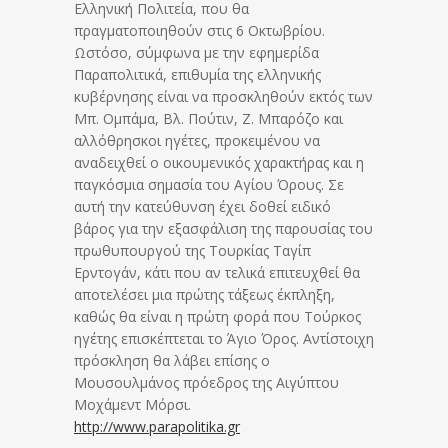
Ελληνική Πολιτεία, που θα
πραγματοποιηθούν στις 6 Οκτωβρίου.
Ωστόσο, σύμφωνα με την εφημερίδα
Παραπολιτικά, επιθυμία της ελληνικής
κυβέρνησης είναι να προσκληθούν εκτός των
Μπ. Ομπάμα, Βλ. Πούτιν, Ζ. Μπαρόζο και
αλλόθρησκοι ηγέτες, προκειμένου να
αναδειχθεί ο οικουμενικός χαρακτήρας και η
παγκόσμια σημασία του Αγίου Όρους. Σε
αυτή την κατεύθυνση έχει δοθεί ειδικό
βάρος για την εξασφάλιση της παρουσίας του
πρωθυπουργού της Τουρκίας Ταγίπ
Ερντογάν, κάτι που αν τελικά επιτευχθεί θα
αποτελέσει μια πρώτης τάξεως έκπληξη,
καθώς θα είναι η πρώτη φορά που Τούρκος
ηγέτης επισκέπτεται το Άγιο Όρος. Αντίστοιχη
πρόσκληση θα λάβει επίσης ο
Μουσουλμάνος πρόεδρος της Αιγύπτου
Μοχάμεντ Μόρσι.
http://www.parapolitika.gr