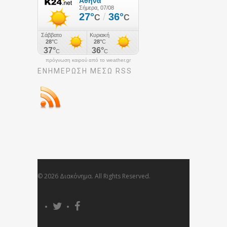
πρόγνωση καιρού από το weather.gr
ΕΝΗΜΈΡΩΣΉ ΜΕΣΩ RSS
© 2026 Διακόνημα. All Rights Reserved.