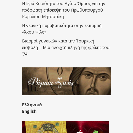
Η Ιερά Κοινότητα του Αγίου Όρους για την
πρόσφατη επίσκεψη του Πρωθυπουργού
Κυριάκου Μητσοτάκη
Η νεανική παραβατικότητα στην εκπομπή
«Άκου Φίλε»
Βιασμοί γυναικών κατά την Τουρκική
εισβολή – Μια ανοιχτή πληγή της φρίκης του
’74
Ελληνικά
English