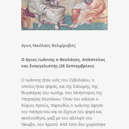
άγιος Νικόλαος Βελιμίροβιτς
Ο άγιος Ιωάννης ο Θεολόγος, Απόστολος
και Ευαγγελιστής
(26 Σεπτεμβρίου)
Ο Ιωάννης ήταν υιός του Ζεβεδαίου, ο
οποίος ήταν ψαράς, και της Σαλώμης, της
θυγατέρας του Ιωσήφ, του Μνήστορος της
Υπεραγίας Θεοτόκου. Όταν τον κάλεσε ο
Κύριος Ιησούς, παρευθύς ο Ιωάννης άφησε
τον πατέρα του και τα δίχτυα του ψαρά και
ακολούθησε, μαζί με τον αδελφό του
Ιάκωβο, τον Χριστό. Από τότε δεν χωρίστηκε