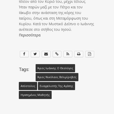
πλέον από τον Κύριό του, μέχρι τέλους.
Ήταν παρών μαζί με τον Πέτρο και τον
Ιάκωβο στην ανάσταση της κόρης του
Ιαείρου, όπως και στη Μεταμόρφωση του
Κυρίου. Κατά τον Μυστικό Δείπνο ο Ιωάννης
ανέπεσε στο στήθος του Ιησού.
Περισσότερα
Άγιος Ιωάννης Ο Θεολόγος
Tags:
Άγιος Νικόλαος Βελιμίροβιτς
Απόστολος
Ευαγγελιστής Της Αγάπης
Ηγαπημένος Μαθητής