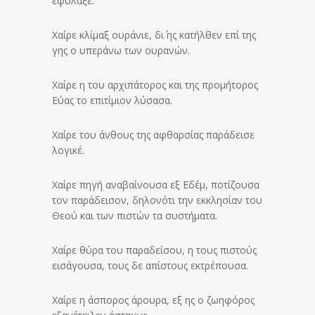
εφύλαξε.
Χαίρε κλίμαξ ουράνιε, δι΄ ης κατήλθεν επί της
γης ο υπεράνω των ουρανών.
Χαίρε η του αρχιπάτορος και της προμήτορος
Εύας το επιτίμιον λύσασα.
Χαίρε του άνθους της αφθαρσίας παράδεισε
λογικέ.
Χαίρε πηγή αναβαίνουσα εξ Εδέμ, ποτίζουσα
τον παράδεισον, δηλονότι την εκκλησίαν του
Θεού και των πιστών τα συστήματα.
Χαίρε θύρα του παραδείσου, η τους πιστούς
εισάγουσα, τους δε απίστους εκτρέπουσα.
Χαίρε η άσπορος άρουρα, εξ ης ο ζωηφόρος