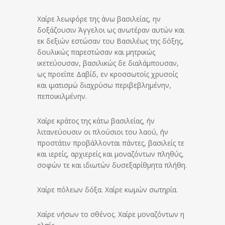
Χαίρε λεωφόρε της άνω βασιλείας, ην
δοξάζουσιν Άγγελοι ως ανωτέραν αυτών και
εκ δεξιών εστώσαν του Βασιλέως της δόξης,
δουλικώς παρεστώσαν και μητρικώς
ικετεύουσαν, βασιλικώς δε διαλάμπουσαν,
ως προείπε Δαβίδ, εν κροσσωτοίς χρυσοίς
και ιματισμώ διαχρύσω περιβεβλημένην,
πεποικιλμένην.
Χαίρε κράτος της κάτω βασιλείας, ήν
λιτανεύουσιν οι πλούσιοι του λαού, ήν
προστάτιν προβάλλονται πάντες, βασιλείς τε
και ιερείς, αρχιερείς και μοναζόντων πληθύς,
σοφών τε και ιδιωτών δυσεξαρίθμητα πλήθη.
Χαίρε πόλεων δόξα. Χαίρε κωμών σωτηρία.
Χαίρε νήσων το σθένος. Χαίρε μοναζόντων η