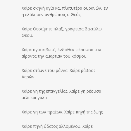
Χαίρε σκηνή αγία και πλατυτέρα ουρανών, εν
η ελάλησεν ανθρώποις ο Θεός.
Χαίρε Θεοτίμητε πλαξ, γραφείσα δακτύλω
Θεού.
Χαίρε αγία κιβωτέ, ένδοθεν φέρουσα τον
αίροντα την αμαρτίαν του κόσμου.
Χαίρε στάμνε του μάννα. Χαίρε ράβδος
Ααρών.
Χαίρε γη της επαγγελίας. Χαίρε γη ρέουσα
μέλι και γάλα.
Χαίρε γη των πραέων. Χαίρε πηγή της ζωής.
Χαίρε πηγή ύδατος αλλομένου. Χαίρε