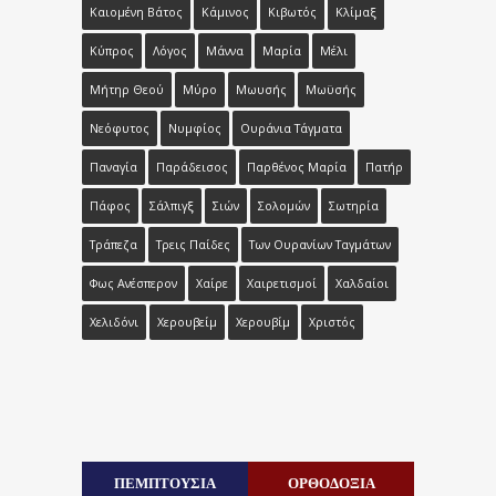
Καιομένη Βάτος
Κάμινος
Κιβωτός
Κλίμαξ
Κύπρος
Λόγος
Μάννα
Μαρία
Μέλι
Μήτηρ Θεού
Μύρο
Μωυσής
Μωϋσής
Νεόφυτος
Νυμφίος
Ουράνια Τάγματα
Παναγία
Παράδεισος
Παρθένος Μαρία
Πατήρ
Πάφος
Σάλπιγξ
Σιών
Σολομών
Σωτηρία
Τράπεζα
Τρεις Παίδες
Των Ουρανίων Ταγμάτων
Φως Ανέσπερον
Χαίρε
Χαιρετισμοί
Χαλδαίοι
Χελιδόνι
Χερουβείμ
Χερουβίμ
Χριστός
ΠΕΜΠΤΟΥΣΙΑ
ΟΡΘΟΔΟΞΙΑ