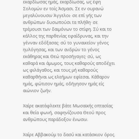
εκαρδίωσας ημάς, εκαρδίωσας, ως έφη
Σολομών εν τοίς Άσμασι. Σε εν ουρανώ
μεγαλύνουσιν Άγγελοι· σε επί γής των
ανθρώπων δυσωπούσι τα πλήθη· σε
τρέμουσι των δαιμόνων το στίφη. Σύ και το
κάλλος της παρθενίας εφαίδρυνας, και την
γένναν εδόξασας· σύ το γυναικείον γένος
ηυλόγησας, και των ανδρών το γένος
εκάθηρας και Θεώ προσήγαγες· σύ, ως
καθαρά και άμωμος, τους καθαρούς αποδέχει
ως φιλάγαθος, και τους μή καθαρούς
καθαρθήναι ως ελεήμων εφίεσαι. Κάθαρον
ημάς, φώτισον ημάς, οδήγησον ημάς είς
αιώνιον ζωήν.
Χαίρε ακατάφλεκτε βάτε Μωσαϊκής οπτασίας
και θεία φωνή, σαφηνίζουσα Θεού προς
ανθρώπους παράδοξον ένωσιν.
Χαίρε Αββακούμ το δασύ και κατάσκιον όρος.