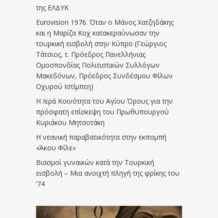
της ΕΛΔΥΚ
Eurovision 1976. Όταν ο Μάνος Χατζηδάκης
και η Μαρίζα Κοχ κατακεραύνωσαν την
τουρκική εισβολή στην Κύπρο (Γεώργιος
Τάτσιος, τ. Πρόεδρος Πανελλήνιας
Ομοσπονδίας Πολιτιστικών Συλλόγων
Μακεδόνων, Πρόεδρος Συνδέσμου Φίλων
Οχυρού Ιστίμπεη)
Η Ιερά Κοινότητα του Αγίου Όρους για την
πρόσφατη επίσκεψη του Πρωθυπουργού
Κυριάκου Μητσοτάκη
Η νεανική παραβατικότητα στην εκπομπή
«Άκου Φίλε»
Βιασμοί γυναικών κατά την Τουρκική
εισβολή – Μια ανοιχτή πληγή της φρίκης του
’74