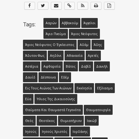
Ααρών
Αββακούμ
Άγγελοι
Tags:
Άγιο Πνεύμα
Άγιος Νεόφυτος
Άγιος Νεόφυτος Ο Έγκλειστος
Αδάμ
Άδης
Άδυτον Φως
Αηδόνι
Αθανασία
Αρετές
Αστέρια
Αφθαρσία
Βάτος
Δαβίδ
Δανιήλ
Δαυίδ
Δέσποινα
Εδέμ
Εις Τους Αιώνας Των Αιώνων
Εκκλησία
Εξίλασμα
Εύα
Ήλιος Της Δικαιοσύνης
Θαύματα Και Θαυμαστά Γεγονότα
Θαυματουργία
Θεός
Θεοτόκος
Θυμιατήριον
Ιακώβ
Ιησούς
Ιησούς Χριστός
Ιορδάνης