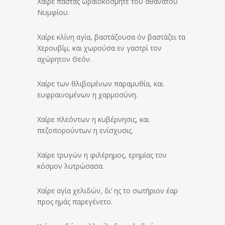
Χαίρε παστάς ωραιοκόσμητε του αθανάτου
Νυμφίου.
Χαίρε κλίνη αγία, βαστάζουσα όν βαστάζει τα
Χερουβίμ, και χωρούσα εν γαστρί τον
αχώρητον Θεόν.
Χαίρε των θλιβομένων παραμυθία, και
ευφραινομένων η χαρμοσύνη.
Χαίρε πλεόντων η κυβέρνησις, και
πεζοπορούντων η ενίσχυσις.
Χαίρε τρυγών η φιλέρημος, ερημίας τον
κόσμον λυτρώσασα.
Χαίρε αγία χελιδών, δι’ ης το σωτήριον έαρ
προς ημάς παρεγένετο.