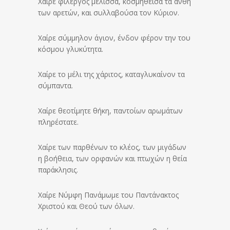
Χαίρε φίλεργος μέλισσα, κοσμηθείσα τα άνθη
των αρετών, και συλλαβούσα τον Κύριον.
Χαίρε σύμμηλον άγιον, ένδον φέρον την του
κόσμου γλυκύτητα.
Χαίρε το μέλι της χάριτος, καταγλυκαίνον τα
σύμπαντα.
Χαίρε θεοτίμητε θήκη, παντοίων αρωμάτων
πληρέστατε.
Χαίρε των παρθένων το κλέος, των μιγάδων
η βοήθεια, των ορφανών και πτωχών η θεία
παράκλησις.
Χαίρε Νύμφη Πανάμωμε του Παντάνακτος
Χριστού και Θεού των όλων.