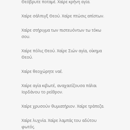
Θεόβρυτε ποταμέ. Χαίρε κρήνη αγία.
Χαίρε σάλπιγξ Θεού. Χαίρε πτώσις απίστων.
Χαίρε στήριγμα των πιστευόντων τω τόκω
σου.
Χαίρε πόλις Θεού. Χαίρε Σιών αγία, οίκημα
Θεού.
Χαίρε θεοχώρητε ναέ.
Χαίρε αγία κιβωτέ, αναχαιτίζουσα πάλαι
Ιορδάνου το ρείθρον.
Χαίρε χρυσούν θυμιατήριον. Χαίρε τράπεζα.
Χαίρε λυχνία. Χαίρε λαμπάς του αδύτου
φωτός.