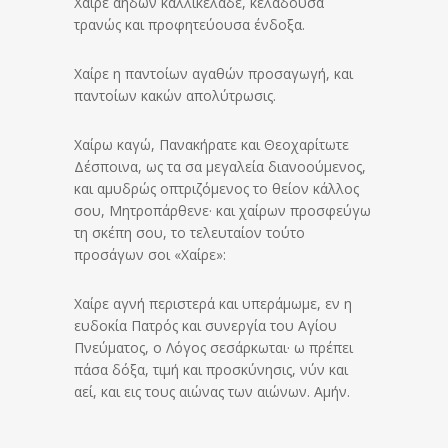
Χαίρε αηδών καλλικέλαδε, κελαδούσα
τρανώς και προφητεύουσα ένδοξα.
Χαίρε η παντοίων αγαθών προσαγωγή, και
παντοίων κακών απολύτρωσις.
Χαίρω καγώ, Πανακήρατε και Θεοχαρίτωτε
Δέσποινα, ως τα σα μεγαλεία διανοούμενος,
και αμυδρώς οπτριζόμενος το θείον κάλλος
σου, Μητροπάρθενε· και χαίρων προσφεύγω
τη σκέπη σου, το τελευταίον τούτο
προσάγων σοι «Χαίρε»:
Χαίρε αγνή περιστερά και υπεράμωμε, εν η
ευδοκία Πατρός και συνεργία του Αγίου
Πνεύματος, ο Λόγος σεσάρκωται· ω πρέπει
πάσα δόξα, τιμή και προσκύνησις, νύν και
αεί, και εις τους αιώνας των αιώνων. Αμήν.