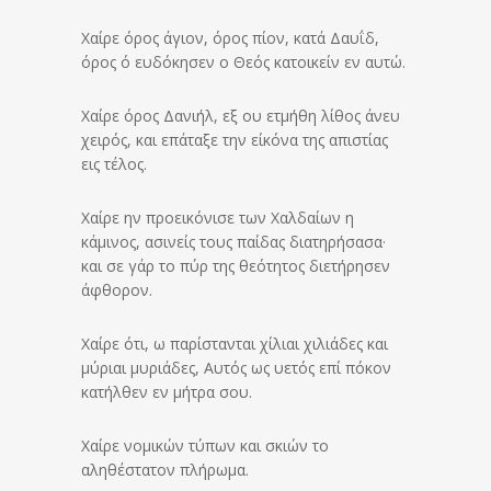
Χαίρε όρος άγιον, όρος πίον, κατά Δαυΐδ,
όρος ό ευδόκησεν ο Θεός κατοικείν εν αυτώ.
Χαίρε όρος Δανιήλ, εξ ου ετμήθη λίθος άνευ
χειρός, και επάταξε την είκόνα της απιστίας
εις τέλος.
Χαίρε ην προεικόνισε των Χαλδαίων η
κάμινος, ασινείς τους παίδας διατηρήσασα·
και σε γάρ το πύρ της θεότητος διετήρησεν
άφθορον.
Χαίρε ότι, ω παρίστανται χίλιαι χιλιάδες και
μύριαι μυριάδες, Αυτός ως υετός επί πόκον
κατήλθεν εν μήτρα σου.
Χαίρε νομικών τύπων και σκιών το
αληθέστατον πλήρωμα.