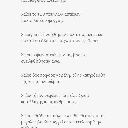
πίστεως φως αντεισήχθη.
Χαίρε το των ποικίλων αστέρων
πολυπλάσιον φέγγος.
Χαίρε, δι΄ ης ηνοίχθησαν πύλαι ουράνιαι, και
πύλαι του άδου και μοχλοί συνετρίβησαν.
Χαίρε σίφων ουράνιε, δι΄ ης βροτοί
ανειλκύσθησαν άνω.
Χαίρε δροσοφόρε νεφέλη, εξ ης κατηρδεύθη
της γης τα πληρώματα.
Χαίρε τόξον νεφέλης, σημείον Θεού
καταλλαγής προς ανθρώπους.
Χαίρε αδιόδευτε πύλη, εν η διώδευσεν ο της
μεγάλης βουλής Άγγελος και κεκλεισμένην