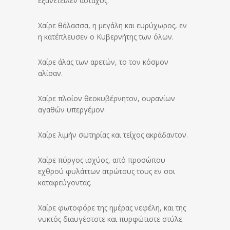
εξανέτειλεν άσταχυς.
Χαίρε θάλασσα, η μεγάλη και ευρύχωρος, εν
η κατέπλευσεν ο Κυβερνήτης των όλων.
Χαίρε άλας των αρετών, το τον κόσμον
αλίσαν.
Χαίρε πλοίον θεοκυβέρνητον, ουρανίων
αγαθών υπεργέμον.
Χαίρε λιμήν σωτηρίας και τείχος ακράδαντον.
Χαίρε πύργος ισχύος, από προσώπου
εχθρού φυλάττων ατρώτους τους εν σοι
καταφεύγοντας.
Χαίρε φωτοφόρε της ημέρας νεφέλη, και της
νυκτός διαυγέστστε και πυρφώτιστε στύλε.