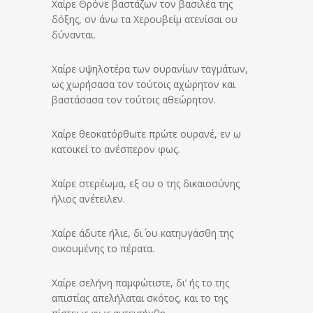
Χαίρε Θρόνε βαστάζων τον βασιλέα της
δόξης, ον άνω τα Χερουβείμ ατενίσαι ου
δύνανται.
Χαίρε υψηλοτέρα των ουρανίων ταγμάτων,
ως χωρήσασα τον τούτοις αχώρητον και
βαστάσασα τον τούτοις αθεώρητον.
Χαίρε θεοκατόρθωτε πρώτε ουρανέ, εν ω
κατοικεί το ανέσπερον φως.
Χαίρε στερέωμα, εξ ου ο της δικαιοσύνης
ήλιος ανέτειλεν.
Χαίρε άδυτε ήλιε, δι΄ ου κατηυγάσθη της
οικουμένης το πέρατα.
Χαίρε σελήνη παμφώτιστε, δι’ ής το της
απιστίας απελήλαται σκότος, και το της