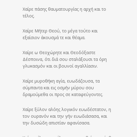
Χαίρε πάσης θαυματουργίας η αρχή και το
τέλος.
Χαίρε Μήτερ Θεού, το μέγα τούτο και
εξαίσιον άκουσμά τε και θέαμα.
Χαίρε ω Θεοχώρητε και Θεοδόξαστε
Δέσποινα, ότι διά σου σταλάξουσι τα όρη
γλυκασμόν και οι βουνοί αγαλλίασιν.
Χαίρε μυροθήκη αγία, ευωδάζουσα, τα
σύμπαντα και εις οσμήν μύρου σου
δραμούμεθα οι προς σε καταφεύγοντες.
Χαίρε ξύλον αλόης λογικόν ευωδέστατον, η
τον ουρανόν και την γήν ευωδιάσασα, και
την δυσώδη απιστίαν αφανίσασα.