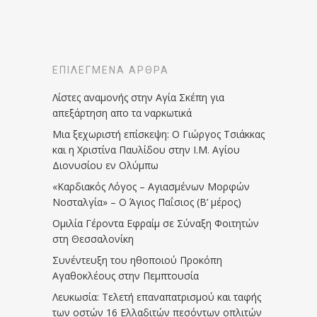
ΕΠΙΛΕΓΜΈΝΑ ΆΡΘΡΑ
Λίστες αναμονής στην Αγία Σκέπη για
απεξάρτηση απο τα ναρκωτικά
Μια ξεχωριστή επίσκεψη: Ο Γιώργος Τσιάκκας
και η Χριστίνα Παυλίδου στην Ι.Μ. Αγίου
Διονυσίου εν Ολύμπω
«Καρδιακός Λόγος – Αγιασμένων Μορφών
Νοσταλγία» – Ο Άγιος Παΐσιος (Β’ μέρος)
Ομιλία Γέροντα Εφραίμ σε Σύναξη Φοιτητών
στη Θεσσαλονίκη
Συνέντευξη του ηθοποιού Προκόπη
Αγαθοκλέους στην Πεμπτουσία
Λευκωσία: Τελετή επαναπατρισμού και ταφής
των οστών 16 Ελλαδιτών πεσόντων οπλιτών