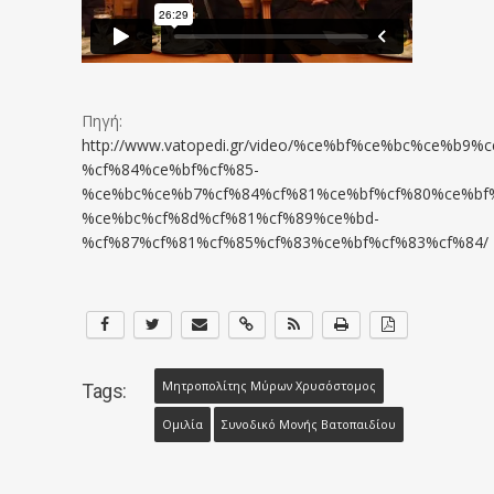
Πηγή:
http://www.vatopedi.gr/video/%ce%bf%ce%bc%ce%b9
%cf%84%ce%bf%cf%85-
%ce%bc%ce%b7%cf%84%cf%81%ce%bf%cf%80%ce%bf
%ce%bc%cf%8d%cf%81%cf%89%ce%bd-
%cf%87%cf%81%cf%85%cf%83%ce%bf%cf%83%cf%84/
Μητροπολίτης Μύρων Χρυσόστομος
Tags:
Ομιλία
Συνοδικό Μονής Βατοπαιδίου