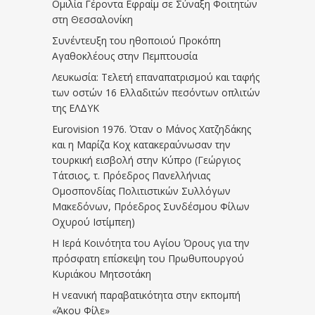
Ομιλία Γέροντα Εφραίμ σε Σύναξη Φοιτητών
στη Θεσσαλονίκη
Συνέντευξη του ηθοποιού Προκόπη
Αγαθοκλέους στην Πεμπτουσία
Λευκωσία: Τελετή επαναπατρισμού και ταφής
των οστών 16 Ελλαδιτών πεσόντων οπλιτών
της ΕΛΔΥΚ
Eurovision 1976. Όταν ο Μάνος Χατζηδάκης
και η Μαρίζα Κοχ κατακεραύνωσαν την
τουρκική εισβολή στην Κύπρο (Γεώργιος
Τάτσιος, τ. Πρόεδρος Πανελλήνιας
Ομοσπονδίας Πολιτιστικών Συλλόγων
Μακεδόνων, Πρόεδρος Συνδέσμου Φίλων
Οχυρού Ιστίμπεη)
Η Ιερά Κοινότητα του Αγίου Όρους για την
πρόσφατη επίσκεψη του Πρωθυπουργού
Κυριάκου Μητσοτάκη
Η νεανική παραβατικότητα στην εκπομπή
«Άκου Φίλε»