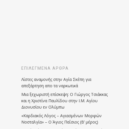
ΕΠΙΛΕΓΜΈΝΑ ΆΡΘΡΑ
Λίστες αναμονής στην Αγία Σκέπη για
απεξάρτηση απο τα ναρκωτικά
Μια ξεχωριστή επίσκεψη: Ο Γιώργος Τσιάκκας
και η Χριστίνα Παυλίδου στην Ι.Μ. Αγίου
Διονυσίου εν Ολύμπω
«Καρδιακός Λόγος – Αγιασμένων Μορφών
Νοσταλγία» – Ο Άγιος Παΐσιος (Β’ μέρος)