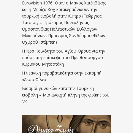
Eurovision 1976. Όταν ο Μάνος Χατζηδάκης
και η Μαρίζα Κοχ κατακεραύνωσαν την
τουρκική εισβολή στην Κύπρο (Γεώργιος
Τάτσιος, τ. Πρόεδρος Πανελλήνιας
Ομοσπονδίας Πολιτιστικών Συλλόγων
Μακεδόνων, Πρόεδρος Συνδέσμου Φίλων
Οχυρού Ιστίμπεη)
Η Ιερά Κοινότητα του Αγίου Όρους για την
πρόσφατη επίσκεψη του Πρωθυπουργού
Κυριάκου Μητσοτάκη
Η νεανική παραβατικότητα στην εκπομπή
«Άκου Φίλε»
Βιασμοί γυναικών κατά την Τουρκική
εισβολή – Μια ανοιχτή πληγή της φρίκης του
’74