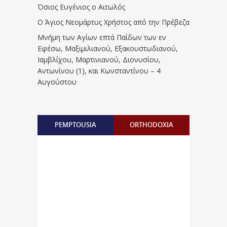
Όσιος Ευγένιος ο Αιτωλός
Ο Άγιος Νεομάρτυς Χρήστος από την Πρέβεζα
Μνήμη των Aγίων επτά Παίδων των εν
Eφέσω, Mαξιμιλιανού, Eξακουστωδιανού,
Iαμβλίχου, Mαρτινιανού, Διονυσίου,
Aντωνίνου (1), και Kωνσταντίνου – 4
Αυγούστου
PEMPTOUSIA
ORTHODOXIA