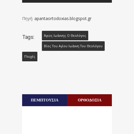
Πηγή:
apantaortodoxias.blogspot.gr
Άγιος Ιωάννης Ο Θεολόγος
Tags:
Βίος Του Αγίου Ιωάννη Του Θεολόγου
Πτυχές
ΠΕΜΠΤΟΥΣΙΑ
ΟΡΘΟΔΟΞΙΑ