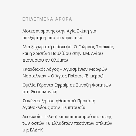
ΕΠΙΛΕΓΜΈΝΑ ΆΡΘΡΑ
Λίστες αναμονής στην Αγία Σκέπη για
απεξάρτηση απο τα ναρκωτικά
Μια ξεχωριστή επίσκεψη: Ο Γιώργος Τσιάκκας
και η Χριστίνα Παυλίδου στην Ι.Μ. Αγίου
Διονυσίου εν Ολύμπω
«Καρδιακός Λόγος – Αγιασμένων Μορφών
Νοσταλγία» – Ο Άγιος Παΐσιος (Β’ μέρος)
Ομιλία Γέροντα Εφραίμ σε Σύναξη Φοιτητών
στη Θεσσαλονίκη
Συνέντευξη του ηθοποιού Προκόπη
Αγαθοκλέους στην Πεμπτουσία
Λευκωσία: Τελετή επαναπατρισμού και ταφής
των οστών 16 Ελλαδιτών πεσόντων οπλιτών
της ΕΛΔΥΚ