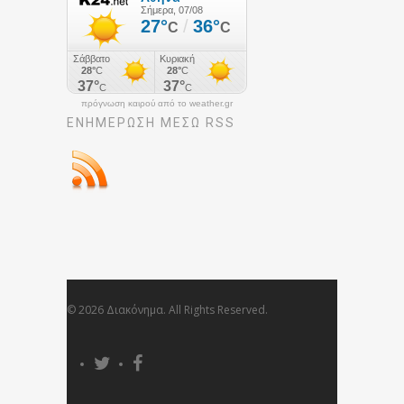
πρόγνωση καιρού από το weather.gr
ΕΝΗΜΈΡΩΣΉ ΜΕΣΩ RSS
© 2026 Διακόνημα. All Rights Reserved.