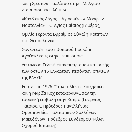
και η Χριστίνα Παυλίδου στην Ι.Μ. Αγίου
Διονυσίου εν Ολύμπω
«Καρδιακός Λόγος – Αγιασμένων Μορφών
Νοσταλγία» – Ο Άγιος Παΐσιος (Β’ μέρος)
Ομιλία Γέροντα Εφραίμ σε Σύναξη Φοιτητών
στη Θεσσαλονίκη
Συνέντευξη του ηθοποιού Προκόπη
Αγαθοκλέους στην Πεμπτουσία
Λευκωσία: Τελετή επαναπατρισμού και ταφής
των οστών 16 Ελλαδιτών πεσόντων οπλιτών
της ΕΛΔΥΚ
Eurovision 1976. Όταν ο Μάνος Χατζηδάκης
και η Μαρίζα Κοχ κατακεραύνωσαν την
τουρκική εισβολή στην Κύπρο (Γεώργιος
Τάτσιος, τ. Πρόεδρος Πανελλήνιας
Ομοσπονδίας Πολιτιστικών Συλλόγων
Μακεδόνων, Πρόεδρος Συνδέσμου Φίλων
Οχυρού Ιστίμπεη)