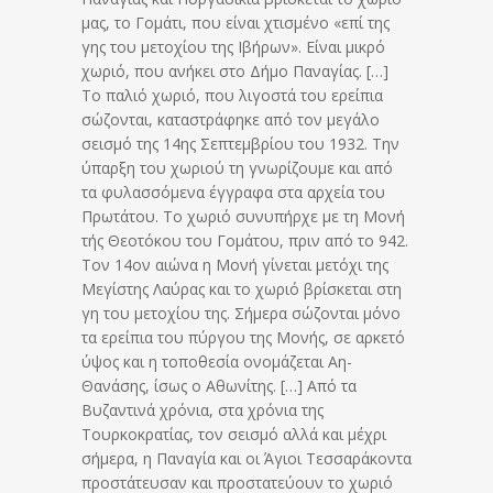
μας, το Γομάτι, που είναι χτισμένο «επί της
γης του μετοχίου της Ιβήρων». Είναι μικρό
χωριό, που ανήκει στο Δήμο Παναγίας. […]
Το παλιό χωριό, που λιγοστά του ερείπια
σώζονται, καταστράφηκε από τον μεγάλο
σεισμό της 14ης Σεπτεμβρίου του 1932. Την
ύπαρξη του χωριού τη γνωρίζουμε και από
τα φυλασσόμενα έγγραφα στα αρχεία του
Πρωτάτου. Το χωριό συνυπήρχε με τη Μονή
τής Θεοτόκου του Γομάτου, πριν από το 942.
Τον 14ον αιώνα η Μονή γίνεται μετόχι της
Μεγίστης Λαύρας και το χωριό βρίσκεται στη
γη του μετοχίου της. Σήμερα σώζονται μόνο
τα ερείπια του πύργου της Μονής, σε αρκετό
ύψος και η τοποθεσία ονομάζεται Αη-
Θανάσης, ίσως ο Αθωνίτης. […] Από τα
Βυζαντινά χρόνια, στα χρόνια της
Τουρκοκρατίας, τον σεισμό αλλά και μέχρι
σήμερα, η Παναγία και οι Άγιοι Τεσσαράκοντα
προστάτευσαν και προστατεύουν το χωριό