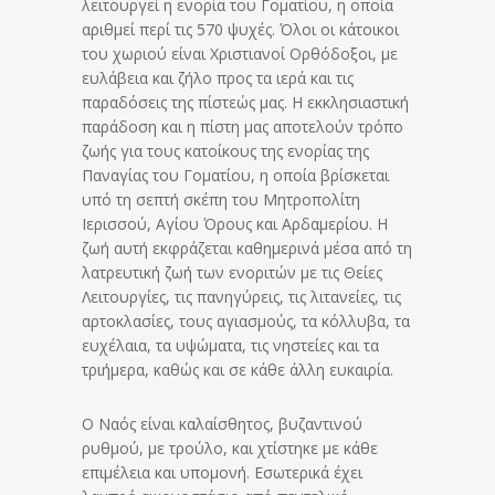
λειτουργεί η ενορία του Γοματίου, η οποία
αριθμεί περί τις 570 ψυχές. Όλοι οι κάτοικοι
του χωριού είναι Χριστιανοί Ορθόδοξοι, με
ευλάβεια και ζήλο προς τα ιερά και τις
παραδόσεις της πίστεώς μας. Η εκκλησιαστική
παράδοση και η πίστη μας αποτελούν τρόπο
ζωής για τους κατοίκους της ενορίας της
Παναγίας του Γοματίου, η οποία βρίσκεται
υπό τη σεπτή σκέπη του Μητροπολίτη
Ιερισσού, Αγίου Όρους και Αρδαμερίου. Η
ζωή αυτή εκφράζεται καθημερινά μέσα από τη
λατρευτική ζωή των ενοριτών με τις Θείες
Λειτουργίες, τις πανηγύρεις, τις λιτανείες, τις
αρτοκλασίες, τους αγιασμούς, τα κόλλυβα, τα
ευχέλαια, τα υψώματα, τις νηστείες και τα
τριήμερα, καθώς και σε κάθε άλλη ευκαιρία.
Ο Ναός είναι καλαίσθητος, βυζαντινού
ρυθμού, με τρούλο, και χτίστηκε με κάθε
επιμέλεια και υπομονή. Εσωτερικά έχει