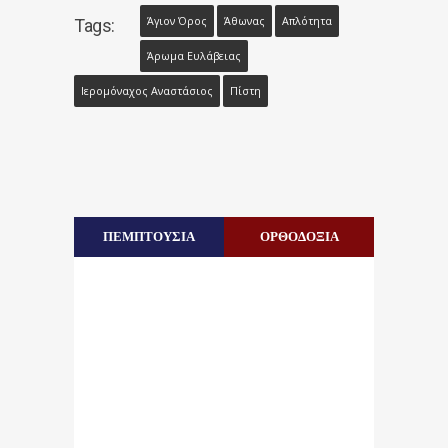
Άγιον Όρος
Άθωνας
Απλότητα
Tags:
Άρωμα Ευλάβειας
Ιερομόναχος Αναστάσιος
Πίστη
ΠΕΜΠΤΟΥΣΙΑ
ΟΡΘΟΔΟΞΙΑ