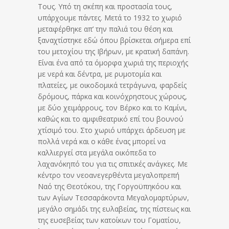
Τους. Υπό τη σκέπη και προστασία τους,
υπάρχουμε πάντες. Μετά το 1932 το χωριό
μεταφέρθηκε απ’ την παλιά του θέση και
ξαναχτίστηκε εδώ όπου βρίσκεται σήμερα επί
του μετοχίου της Ιβήρων, με κρατική δαπάνη.
Είναι ένα από τα όμορφα χωριά της περιοχής
με νερά και δέντρα, με ρυμοτομία και
πλατείες, με οικοδομικά τετράγωνα, φαρδείς
δρόμους, πάρκα και κοινόχρηστους χώρους,
με δύο χειμάρρους, τον Βέρκο και το Καμίνι,
καθώς και το αμφιθεατρικό επί του βουνού
χτίσιμό του. Στο χωριό υπάρχει άρδευση με
πολλά νερά και ο κάθε ένας μπορεί να
καλλιεργεί στα μεγάλα οικόπεδα το
λαχανόκηπό του για τις σπιτικές ανάγκες. Με
κέντρο τον νεοανεγερθέντα μεγαλοπρεπή
Ναό της Θεοτόκου, της Γοργοϋπηκόου και
των Αγίων Τεσσαράκοντα Μεγαλομαρτύρων,
μεγάλο σημάδι της ευλαβείας, της πίστεως και
της ευσεβείας των κατοίκων του Γοματίου,