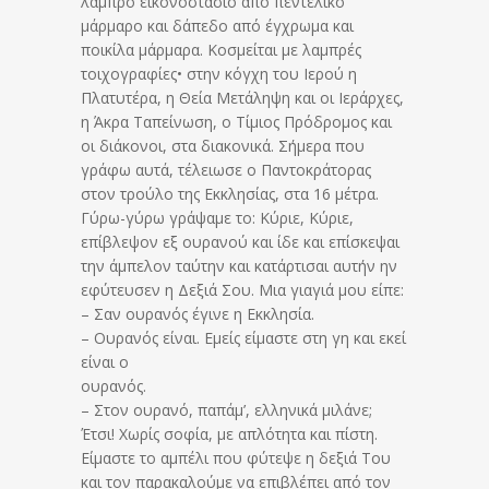
λαμπρό εικονοστάσιο από πεντελικό
μάρμαρο και δάπεδο από έγχρωμα και
ποικίλα μάρμαρα. Κοσμείται με λαμπρές
τοιχογραφίες• στην κόγχη του Ιερού η
Πλατυτέρα, η Θεία Μετάληψη και οι Ιεράρχες,
η Άκρα Ταπείνωση, ο Τίμιος Πρόδρομος και
οι διάκονοι, στα διακονικά. Σήμερα που
γράφω αυτά, τέλειωσε ο Παντοκράτορας
στον τρούλο της Εκκλησίας, στα 16 μέτρα.
Γύρω-γύρω γράψαμε το: Κύριε, Κύριε,
επίβλεψον εξ ουρανού και ίδε και επίσκεψαι
την άμπελον ταύτην και κατάρτισαι αυτήν ην
εφύτευσεν η Δεξιά Σου. Μια γιαγιά μου είπε:
– Σαν ουρανός έγινε η Εκκλησία.
– Ουρανός είναι. Εμείς είμαστε στη γη και εκεί
είναι ο
ουρανός.
– Στον ουρανό, παπάμ’, ελληνικά μιλάνε;
Έτσι! Χωρίς σοφία, με απλότητα και πίστη.
Είμαστε το αμπέλι που φύτεψε η δεξιά Του
και τον παρακαλούμε να επιβλέπει από τον