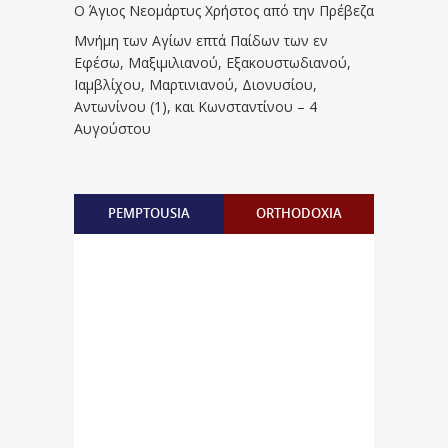
Ο Άγιος Νεομάρτυς Χρήστος από την Πρέβεζα
Μνήμη των Aγίων επτά Παίδων των εν
Eφέσω, Mαξιμιλιανού, Eξακουστωδιανού,
Iαμβλίχου, Mαρτινιανού, Διονυσίου,
Aντωνίνου (1), και Kωνσταντίνου – 4
Αυγούστου
PEMPTOUSIA
ORTHODOXIA