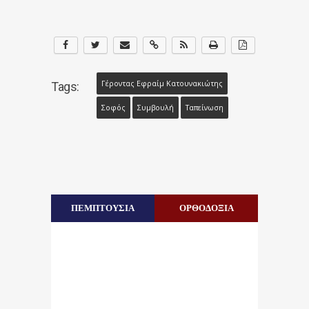
Γέροντας Εφραίμ Κατουνακιώτης
Tags:
Σοφός
Συμβουλή
Ταπείνωση
ΠΕΜΠΤΟΥΣΙΑ
ΟΡΘΟΔΟΞΙΑ