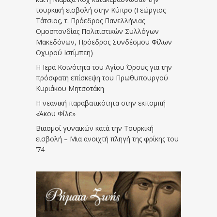
τουρκική εισβολή στην Κύπρο (Γεώργιος
Τάτσιος, τ. Πρόεδρος Πανελλήνιας
Ομοσπονδίας Πολιτιστικών Συλλόγων
Μακεδόνων, Πρόεδρος Συνδέσμου Φίλων
Οχυρού Ιστίμπεη)
Η Ιερά Κοινότητα του Αγίου Όρους για την
πρόσφατη επίσκεψη του Πρωθυπουργού
Κυριάκου Μητσοτάκη
Η νεανική παραβατικότητα στην εκπομπή
«Άκου Φίλε»
Βιασμοί γυναικών κατά την Τουρκική
εισβολή – Μια ανοιχτή πληγή της φρίκης του
’74