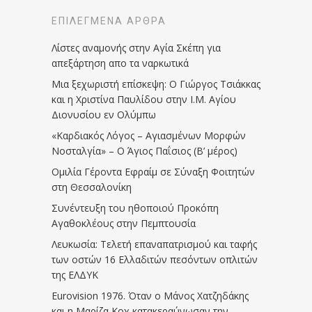
ΕΠΙΛΕΓΜΈΝΑ ΆΡΘΡΑ
Λίστες αναμονής στην Αγία Σκέπη για
απεξάρτηση απο τα ναρκωτικά
Μια ξεχωριστή επίσκεψη: Ο Γιώργος Τσιάκκας
και η Χριστίνα Παυλίδου στην Ι.Μ. Αγίου
Διονυσίου εν Ολύμπω
«Καρδιακός Λόγος – Αγιασμένων Μορφών
Νοσταλγία» – Ο Άγιος Παΐσιος (Β’ μέρος)
Ομιλία Γέροντα Εφραίμ σε Σύναξη Φοιτητών
στη Θεσσαλονίκη
Συνέντευξη του ηθοποιού Προκόπη
Αγαθοκλέους στην Πεμπτουσία
Λευκωσία: Τελετή επαναπατρισμού και ταφής
των οστών 16 Ελλαδιτών πεσόντων οπλιτών
της ΕΛΔΥΚ
Eurovision 1976. Όταν ο Μάνος Χατζηδάκης
και η Μαρίζα Κοχ κατακεραύνωσαν την