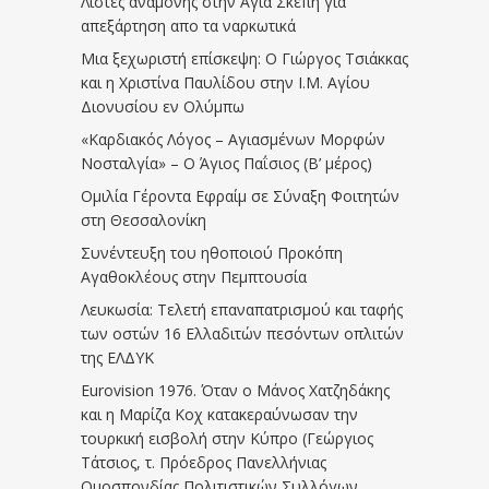
Λίστες αναμονής στην Αγία Σκέπη για
απεξάρτηση απο τα ναρκωτικά
Μια ξεχωριστή επίσκεψη: Ο Γιώργος Τσιάκκας
και η Χριστίνα Παυλίδου στην Ι.Μ. Αγίου
Διονυσίου εν Ολύμπω
«Καρδιακός Λόγος – Αγιασμένων Μορφών
Νοσταλγία» – Ο Άγιος Παΐσιος (Β’ μέρος)
Ομιλία Γέροντα Εφραίμ σε Σύναξη Φοιτητών
στη Θεσσαλονίκη
Συνέντευξη του ηθοποιού Προκόπη
Αγαθοκλέους στην Πεμπτουσία
Λευκωσία: Τελετή επαναπατρισμού και ταφής
των οστών 16 Ελλαδιτών πεσόντων οπλιτών
της ΕΛΔΥΚ
Eurovision 1976. Όταν ο Μάνος Χατζηδάκης
και η Μαρίζα Κοχ κατακεραύνωσαν την
τουρκική εισβολή στην Κύπρο (Γεώργιος
Τάτσιος, τ. Πρόεδρος Πανελλήνιας
Ομοσπονδίας Πολιτιστικών Συλλόγων