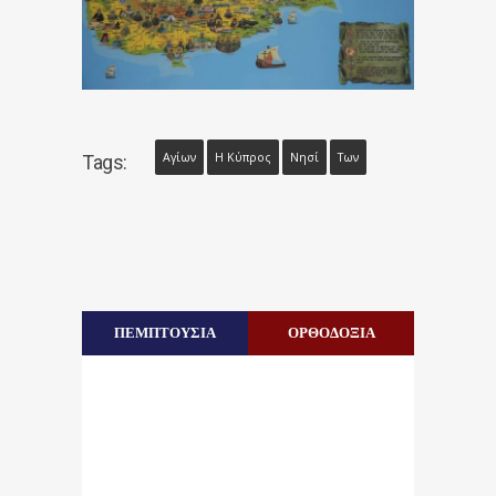
Αγίων
Η Κύπρος
Νησί
Των
Tags:
ΠΕΜΠΤΟΥΣΙΑ
ΟΡΘΟΔΟΞΙΑ