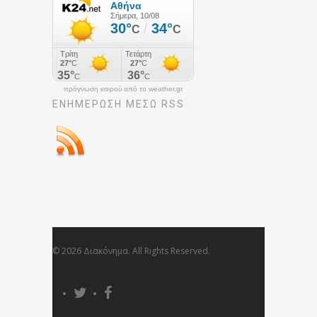
πρόγνωση καιρού από το weather.gr
ΕΝΗΜΈΡΩΣΉ ΜΕΣΩ RSS
© 2026 Διακόνημα. All Rights Reserved.