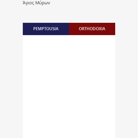
Άγιος Μύρων
PEMPTOUSIA
ORTHODOXIA