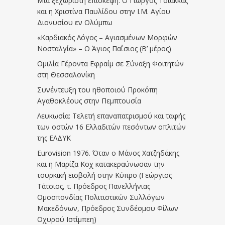
Μια ξεχωριστή επίσκεψη: Ο Γιώργος Τσιάκκας
και η Χριστίνα Παυλίδου στην Ι.Μ. Αγίου
Διονυσίου εν Ολύμπω
«Καρδιακός Λόγος – Αγιασμένων Μορφών
Νοσταλγία» – Ο Άγιος Παΐσιος (Β’ μέρος)
Ομιλία Γέροντα Εφραίμ σε Σύναξη Φοιτητών
στη Θεσσαλονίκη
Συνέντευξη του ηθοποιού Προκόπη
Αγαθοκλέους στην Πεμπτουσία
Λευκωσία: Τελετή επαναπατρισμού και ταφής
των οστών 16 Ελλαδιτών πεσόντων οπλιτών
της ΕΛΔΥΚ
Eurovision 1976. Όταν ο Μάνος Χατζηδάκης
και η Μαρίζα Κοχ κατακεραύνωσαν την
τουρκική εισβολή στην Κύπρο (Γεώργιος
Τάτσιος, τ. Πρόεδρος Πανελλήνιας
Ομοσπονδίας Πολιτιστικών Συλλόγων
Μακεδόνων, Πρόεδρος Συνδέσμου Φίλων
Οχυρού Ιστίμπεη)