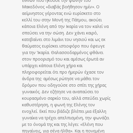
Εθνών που ήκουσε την φωνήν του
Μακεδόνος «διαβάς βοήθησον ημίν». Ο
αείμνηστος γέροντας ενώ ευρίσκετο στο
κελλί του στην Μονή της Πάτμου, ακούει
κάποια Ελένη από την Ικαρία να τον καλεί να
σπεύσει να την σώση. Δεν χάνει καιρό,
κατεβαίνει στο λιμάνι του νησιού και ως εκ
θαύματος ευρίσκει ιστιοφόρο που έφευγε
για την ’Ικαρία. Θαλασσοδαρμένος φθάνει
στον προορισμό του και αμέσως έρωτά αν
υπάρχει κάποια Ελένη χήρα και
πληροφορείται ότι προ ήμερών έχασε τον
άνδρα της· αμέσως ρώτησε να μάθει τον
δρόμον που οδηγούσε στο σπίτι της χήρας
γυναικός. Δεν εζήτησε να αναπαύσει το
κουρασμένο σαρκίο του, αλλά σπεύδει χωρίς
καθυστέρηση, η φωνή της Ελένης τον
ενοχλεί. Εκεί που βάδιζε βλέπει μια έξαλλη
γυναίκα να τρέχει απελπισμένη, την φωνάζει
με το όνομά της και της λέγει: «Ελένη που
πηγαίνεις, για σένα ήλθα». Και η πονεμένη