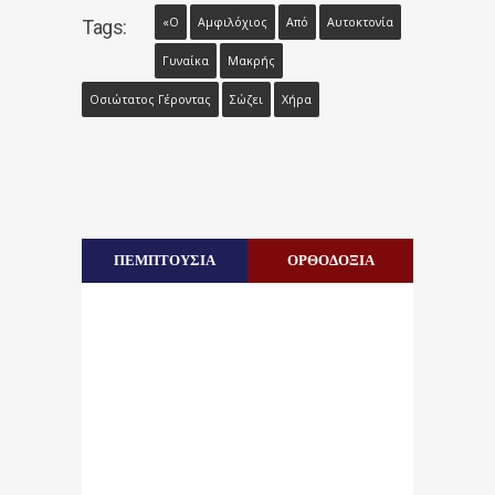
«Ο
Αμφιλόχιος
Από
Αυτοκτονία
Tags:
Γυναίκα
Μακρής
Οσιώτατος Γέροντας
Σώζει
Χήρα
ΠΕΜΠΤΟΥΣΙΑ
ΟΡΘΟΔΟΞΙΑ