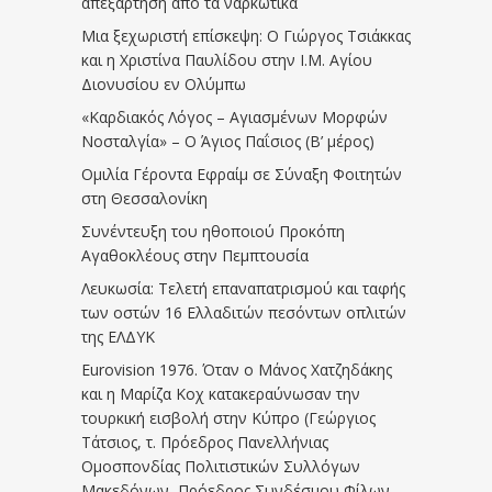
απεξάρτηση απο τα ναρκωτικά
Μια ξεχωριστή επίσκεψη: Ο Γιώργος Τσιάκκας
και η Χριστίνα Παυλίδου στην Ι.Μ. Αγίου
Διονυσίου εν Ολύμπω
«Καρδιακός Λόγος – Αγιασμένων Μορφών
Νοσταλγία» – Ο Άγιος Παΐσιος (Β’ μέρος)
Ομιλία Γέροντα Εφραίμ σε Σύναξη Φοιτητών
στη Θεσσαλονίκη
Συνέντευξη του ηθοποιού Προκόπη
Αγαθοκλέους στην Πεμπτουσία
Λευκωσία: Τελετή επαναπατρισμού και ταφής
των οστών 16 Ελλαδιτών πεσόντων οπλιτών
της ΕΛΔΥΚ
Eurovision 1976. Όταν ο Μάνος Χατζηδάκης
και η Μαρίζα Κοχ κατακεραύνωσαν την
τουρκική εισβολή στην Κύπρο (Γεώργιος
Τάτσιος, τ. Πρόεδρος Πανελλήνιας
Ομοσπονδίας Πολιτιστικών Συλλόγων
Μακεδόνων, Πρόεδρος Συνδέσμου Φίλων