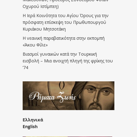
Οχυρού Ιστίμπεη)
Η Ιερά Κοινότητα του Αγίου Όρους για την
πρόσφατη επίσκεψη του Πρωθυπουργού
Κυριάκου Μητσοτάκη
Η νεανική παραβατικότητα στην εκπομπή
«Άκου Φίλε»
Βιασμοί γυναικών κατά την Τουρκική
εισβολή – Μια ανοιχτή πληγή της φρίκης του
’74
Ελληνικά
English