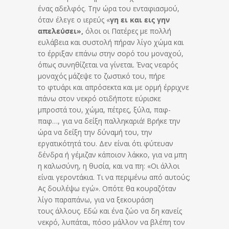
ένας αδελφός. Την ώρα του ενταφιασμού,
όταν έλεγε ο ιερεύς «
γη ει και εις γην
απελεύσει»,
όλοι οι Πατέρες με πολλή
ευλάβεια και συστολή πήραν λίγο χώμα και
το έρριξαν επάνω στην σορό του μοναχού,
όπως συνηθίζεται να γίνεται. Ένας νεαρός
μοναχός μάζεψε το ζωστικό του, πήρε
το φτυάρι και απρόσεκτα και με ορμή έρριχνε
πάνω στον νεκρό οτιδήποτε εύρισκε
μπροστά του, χώμα, πέτρες, ξύλα, παφ-
παφ…, για να δείξη παλληκαριά! Βρήκε την
ώρα να δείξη την δύναμή του, την
εργατικότητά του. Δεν είναι ότι φύτευαν
δένδρα ή γέμιζαν κάποιον λάκκο, για να μπη
η καλωσύνη, η θυσία, και να πη: «Οι άλλοι
είναι γεροντάκια. Τι να περιμένω από αυτούς;
Ας δουλέψω εγώ». Οπότε θα κουραζόταν
λίγο παραπάνω, για να ξεκουράση
τους άλλους. Εδώ και ένα ζώο να δη κανείς
νεκρό, λυπάται, πόσο μάλλον να βλέπη τον