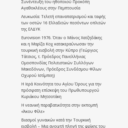
Συνέντευξη του ηθοποιού Προκόπη
Αγαθοκλέους στην Πεμπτουσία
Λευκωσία: Τελετή επαναπατρισμού και ταφής
των οστών 16 Ελλαδιτών πεσόντων οπλιτών
της ΕΛΔΥΚ
Eurovision 1976. Όταν ο Μάνος Χατζηδάκης
και η Μαρίζα Κοχ κατακεραύνωσαν την
τουρκική εισβολή στην Κύπρο (Γεώργιος
Τάτσιος, τ. Πρόεδρος Πανελλήνιας
Ομοσπονδίας Πολιτιστικών Συλλόγων
Μακεδόνων, Πρόεδρος Συνδέσμου Φίλων
Οχυρού Ιστίμπεη)
Η Ιερά Κοινότητα του Αγίου Όρους για την
πρόσφατη επίσκεψη του Πρωθυπουργού
Κυριάκου Μητσοτάκη
Η νεανική παραβατικότητα στην εκπομπή
«Άκου Φίλε»
Βιασμοί γυναικών κατά την Τουρκική
εισβολή – Μια ανοιχτή πληγή της φρίκης του