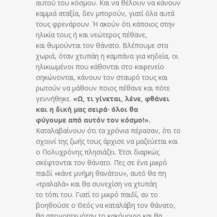
αυτού του κόσμου. Και να θέλουν να κάνουν
καμμιά αταξία, δεν μπορούν, γιατί όλα αυτά
τους φρενάρουν. Ή ακούν ότι κάποιος στην
ηλικία τους ή και νεώτερος πέθανε,
και θυμούνται τον θάνατο. Βλέπουμε στα
χωριά, όταν χτυπάη η καμπάνα για κηδεία, οι
ηλικιωμένοι που κάθονται στο καφενείο
σηκώνονται, κάνουν τον σταυρό τους και
ρωτούν να μάθουν ποιος πέθανε και πότε
γεννήθηκε.
«Ω, τι γίνεται, λένε, φθάνει
και η δική μας σειρά· όλοι θα
φύγουμε
από αυτόν τον κόσμο!».
Καταλαβαίνουν ότι τα χρόνια πέρασαν, ότι το
σχοινί της ζωής τους άρχισε να μαζεύεται και
ο Πολυχρόνης πλησιάζει. Έτσι διαρκώς
σκέφτονται τον θάνατο. Πες σε ένα μικρό
παιδί «κάνε μνήμη θανάτου», αυτό θα πη
«τραλαλά» και θα συνεχίση να χτυπάη
το τόπι του. Γιατί το μικρό παιδί, αν το
βοηθούσε ο Θεός να καταλάβη τον θάνατο,
θα απογοητευόταν το κακόμοιρο και θα