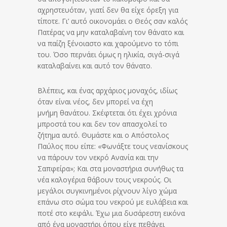
αχρηστευόταν, γιατί δεν θα είχε όρεξη για
τίποτε. Γι’ αυτό οικονομάει ο Θεός σαν καλός
Πατέρας να μην καταλαβαίνη τον θάνατο και
να παίζη ξένοιαστο και χαρούμενο το τόπι
του. Όσο περνάει όμως η ηλικία, σιγά-σιγά
καταλαβαίνει και αυτό τον θάνατο.
Βλέπεις, και ένας αρχάριος μοναχός, ιδίως
όταν είναι νέος, δεν μπορεί να έχη
μνήμη θανάτου. Σκέφτεται ότι έχει χρόνια
μπροστά του και δεν τον απασχολεί το
ζήτημα αυτό. Θυμάστε και ο Απόστολος
Παύλος που είπε: «Φωνάξτε τους νεανίσκους
να πάρουν τον νεκρό Ανανία και την
Σαπφείρα»; Και στα μοναστήρια συνήθως τα
νέα καλογέρια θάβουν τους νεκρούς. Οι
μεγάλοι συγκινημένοι ρίχνουν λίγο χώμα
επάνω στο σώμα του νεκρού με ευλάβεια και
ποτέ στο κεφάλι. Έχω μια δυσάρεστη εικόνα
από ένα μοναστήρι όπου είχε πεθάνει