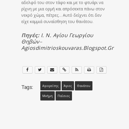
αδελφό του στον τάφο και με το φτυάρι να
ρίχνη με μια ορμή και απρόσεκτα πάνω στον
νεκρό χώμα, πέτρες… Αυτό δείχνει ότι δεν
είχε καμμιά συναίσθηση του θανάτου.
Πηγές:
Ι. Ν. Αγίου Γεωργίου
Θηβών
–
Agiosdimitrioskouvaras.blogspot.gr
Αγιορείτης
Άγιος
Θανάτου
Tags:
Μνήμη
Παΐσιος