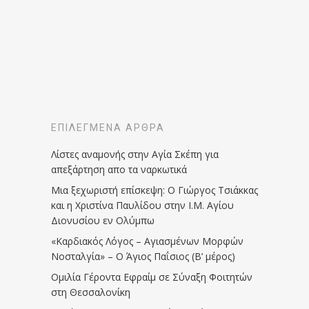
ΕΠΙΛΕΓΜΈΝΑ ΆΡΘΡΑ
Λίστες αναμονής στην Αγία Σκέπη για
απεξάρτηση απο τα ναρκωτικά
Μια ξεχωριστή επίσκεψη: Ο Γιώργος Τσιάκκας
και η Χριστίνα Παυλίδου στην Ι.Μ. Αγίου
Διονυσίου εν Ολύμπω
«Καρδιακός Λόγος – Αγιασμένων Μορφών
Νοσταλγία» – Ο Άγιος Παΐσιος (Β’ μέρος)
Ομιλία Γέροντα Εφραίμ σε Σύναξη Φοιτητών
στη Θεσσαλονίκη