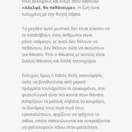
τους αδελφούς και έλεγε στον καθέναν:
«Αδελφέ, θα πεθάνουμε».
Η ζωή είναι
τυλιγμένη με την θνητή σάρκα.
Το μεγάλο αυτό μυστικό δεν είναι εύκολο να
το καταλάβουν όσοι άνθρωποι είναι
μόνο «σάρκες», γι’ αυτό δεν θέλουν να
πεθάνουν, δεν θέλουν ούτε να ακούσουν
για θάνατο. Έτσι ο θάνατος γι’ αυτούς είναι
διπλός θάνατος και διπλή στενοχώρια.
Ευτυχώς όμως ο Καλός Θεός οικονόμησε,
ώστε να βοηθιούνται από μερικά
πράγματα τουλάχιστον οι ηλικιωμένοι, που
φυσιολογικά είναι πιο κοντά στον θάνατο.
Ασπρίζουν τα μαλλιά, κόβεται το κουράγιο,
οι δυνάμεις τους σιγά-σιγά τους
εγκαταλείπουν, αρχίζουν να τρέχουν τα
σάλια, οπότε ταπεινώνονται και αναγκάζονται
να φιλοσοφούν πάνω στην ματαιότητα