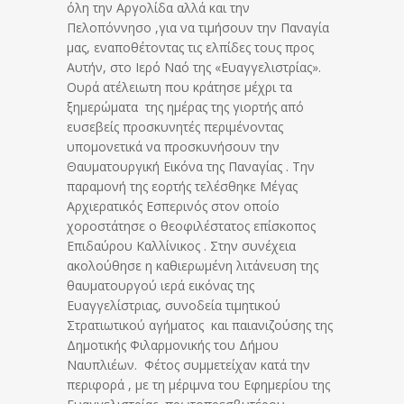
όλη την Αργολίδα αλλά και την
Πελοπόννησο ,για να τιμήσουν την Παναγία
μας, εναποθέτοντας τις ελπίδες τους προς
Αυτήν, στο Ιερό Ναό της «Ευαγγελιστρίας».
Ουρά ατέλειωτη που κράτησε μέχρι τα
ξημερώματα της ημέρας της γιορτής από
ευσεβείς προσκυνητές περιμένοντας
υπομονετικά να προσκυνήσουν την
Θαυματουργική Εικόνα της Παναγίας . Την
παραμονή της εορτής τελέσθηκε Μέγας
Αρχιερατικός Εσπερινός στον οποίο
χοροστάτησε ο θεοφιλέστατος επίσκοπος
Επιδαύρου Καλλίνικος . Στην συνέχεια
ακολούθησε η καθιερωμένη λιτάνευση της
θαυματουργού ιερά εικόνας της
Ευαγγελίστριας, συνοδεία τιμητικού
Στρατιωτικού αγήματος και παιανιζούσης της
Δημοτικής Φιλαρμονικής του Δήμου
Ναυπλιέων. Φέτος συμμετείχαν κατά την
περιφορά , με τη μέριμνα του Εφημερίου της