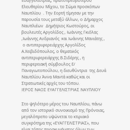
Ευαγγελιστρίας, πρωτοπρεσβυτέρου
Ελευθερίου Μίχου, το Σώμα προσκόπων
Ναυπλίου . Την Εορτή τίμησαν με την
παρουσία τους μεταξύ άλλων, ο Δήμαρχος
Ναυπλιέων Δημήτριος Κωστούρος, οι
βουλευτές Αργολίδος , Ιωάννης Γκιόλας
,Ιωάννης Ανδριανός και Ιωάννης Μανιάτης ,
ο αντιπεριφερειάρχης Αργολίδος
Α.Χειβιδόπουλος, ο θεματικός
αντιπεριφερειάρχης Β.Σιδέρης , η
περιφερειακή σύμβουλος Ε/
Παναγιωτοπούλου, η διευθύντρια της Δευά
Ναυπλίου Άννα Μαντά καθώς και οι
Στρατιωτικές αρχές του τόπου.
ΙΕΡΟΣ ΝΑΟΣ ΕΥΑΓΓΕΛΙΣΤΡΙΑΣ ΝΑΥΠΛΙΟΥ
Στο ψηλότερο μέρος του Ναυπλίου, πάνω
από τον ιστορικό συνοικισμό της Πρόνοιας,
μεγαλόπρεπο υψώνεται το κτιριακό
συγκρότημα της «ΕΥΑΓΓΕΛΙΣΤΡΙΑΣ», που
είναι τόπος προσκυνήματος όλων των