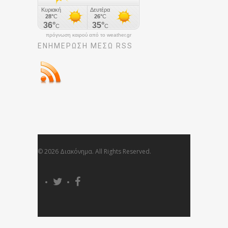
πρόγνωση καιρού από το weather.gr
ΕΝΗΜΈΡΩΣΉ ΜΕΣΩ RSS
© 2026 Διακόνημα. All Rights Reserved.