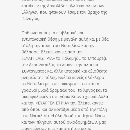
κατοίκων της Αργολίδος αλλά και όλων των
Ελλήνων που φτάνουν ίσαμε τον βράχο της
Παναγίας.
Ορθώνεται σε μία επιβλητική και
εντυπωσιακή θέση με μεγάλη αυλή και με θέα
σʼ όλη την πόλη του Ναυπλίου και την
θάλασσα. Βλέπει κανείς από την
«ΕΥΑΓΓΕΛΙΣΤΡΙΑ» το Παλαμήδι, το Μπούρτζι,
την Ακροναυπλία, το λιμάνι, την πλατεία
Συντάγματος και άλλα ιστορικά και αξιοθέατα
μνημεία της πόλης. Βλέπει κανείς ολόκληρο
το Ναύπλιο με τους οικισμούς του και τα
γραφικά μικρά δρομάκια του, το Άργος και τα
σκαρφαλωμένα στα γύρω βουνά χωριά. Αλλά
και την «ΕΥΑΓΓΕΛΙΣΤΡΙΑ» την βλέπει κανείς
από όπου και αν κοιτάξει μέσα από την πόλη
του Ναυπλίου. Η όλη δομή του Ιερού Ναού
και των πλησίον αυτού οικοδομημάτων, μας
φανερώνουν πως κάποτε ήταν μικρό