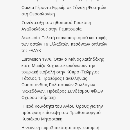
Ομιλία Γέροντα Εφραίμ σε Σύναξη Φοιτητών
στη Θεσσαλονίκη
Συνέντευξη του ηθοποιού Προκόπη
Αγαθοκλέους στην Πεμπτουσία
Λευκωσία: Τελετή επαναπατρισμού και ταφής
των οστών 16 Ελλαδιτών πεσόντων οπλιτών
της ΕΛΔΥΚ
Eurovision 1976. Όταν ο Μάνος Χατζηδάκης
και η Μαρίζα Κοχ κατακεραύνωσαν την
τουρκική εισβολή στην Κύπρο (Γεώργιος
Τάτσιος, τ. Πρόεδρος Πανελλήνιας
Ομοσπονδίας Πολιτιστικών Συλλόγων
Μακεδόνων, Πρόεδρος Συνδέσμου Φίλων
Οχυρού Ιστίμπεη)
Η Ιερά Κοινότητα του Αγίου Όρους για την
πρόσφατη επίσκεψη του Πρωθυπουργού
Κυριάκου Μητσοτάκη
Η νεανική παραβατικότητα στην εκπομπή