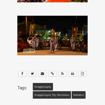
Ευαγγελισμός
Tags:
Ευαγγελισμός Της Θεοτόκου
Ναύπλιο