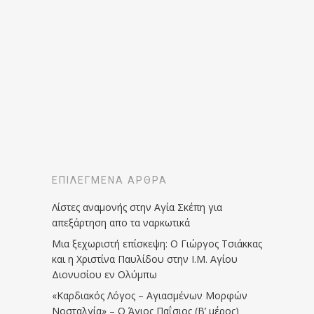
ΕΠΙΛΕΓΜΈΝΑ ΆΡΘΡΑ
Λίστες αναμονής στην Αγία Σκέπη για
απεξάρτηση απο τα ναρκωτικά
Μια ξεχωριστή επίσκεψη: Ο Γιώργος Τσιάκκας
και η Χριστίνα Παυλίδου στην Ι.Μ. Αγίου
Διονυσίου εν Ολύμπω
«Καρδιακός Λόγος – Αγιασμένων Μορφών
Νοσταλγία» – Ο Άγιος Παΐσιος (Β’ μέρος)