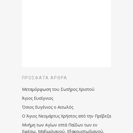
ΠΡΌΣΦΑΤΑ ΆΡΘΡΑ
Μεταμόρφωση του Σωτήρος Χριστού
Άγιος Ευσίγνιος
Όσιος Ευγένιος ο Αιτωλός
Ο Άγιος Νεομάρτυς Χρήστος από την Πρέβεζα
Μνήμη των Aγίων επτά Παίδων των εν
Eφέσω, Mαξιμιλιανού, Eξακουστωδιανού,