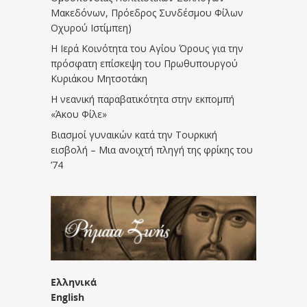
Μακεδόνων, Πρόεδρος Συνδέσμου Φίλων
Οχυρού Ιστίμπεη)
Η Ιερά Κοινότητα του Αγίου Όρους για την
πρόσφατη επίσκεψη του Πρωθυπουργού
Κυριάκου Μητσοτάκη
Η νεανική παραβατικότητα στην εκπομπή
«Άκου Φίλε»
Βιασμοί γυναικών κατά την Τουρκική
εισβολή – Μια ανοιχτή πληγή της φρίκης του
’74
Ελληνικά
English