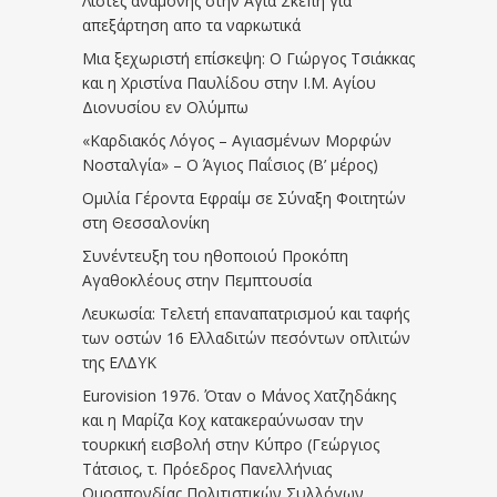
Λίστες αναμονής στην Αγία Σκέπη για
απεξάρτηση απο τα ναρκωτικά
Μια ξεχωριστή επίσκεψη: Ο Γιώργος Τσιάκκας
και η Χριστίνα Παυλίδου στην Ι.Μ. Αγίου
Διονυσίου εν Ολύμπω
«Καρδιακός Λόγος – Αγιασμένων Μορφών
Νοσταλγία» – Ο Άγιος Παΐσιος (Β’ μέρος)
Ομιλία Γέροντα Εφραίμ σε Σύναξη Φοιτητών
στη Θεσσαλονίκη
Συνέντευξη του ηθοποιού Προκόπη
Αγαθοκλέους στην Πεμπτουσία
Λευκωσία: Τελετή επαναπατρισμού και ταφής
των οστών 16 Ελλαδιτών πεσόντων οπλιτών
της ΕΛΔΥΚ
Eurovision 1976. Όταν ο Μάνος Χατζηδάκης
και η Μαρίζα Κοχ κατακεραύνωσαν την
τουρκική εισβολή στην Κύπρο (Γεώργιος
Τάτσιος, τ. Πρόεδρος Πανελλήνιας
Ομοσπονδίας Πολιτιστικών Συλλόγων