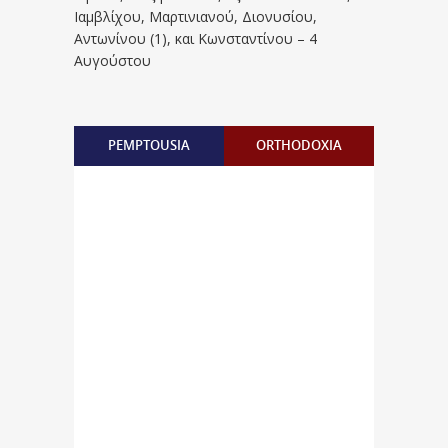
Iαμβλίχου, Mαρτινιανού, Διονυσίου,
Aντωνίνου (1), και Kωνσταντίνου – 4
Αυγούστου
PEMPTOUSIA
ORTHODOXIA