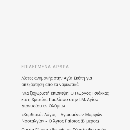
ΕΠΙΛΕΓΜΈΝΑ ΆΡΘΡΑ
Λίστες αναμονής στην Αγία Σκέπη για
απεξάρτηση απο τα ναρκωτικά
Μια ξεχωριστή επίσκεψη: Ο Γιώργος Τσιάκκας
και η Χριστίνα Παυλίδου στην Ι.Μ. Αγίου
Διονυσίου εν Ολύμπω
«Καρδιακός Λόγος – Αγιασμένων Μορφών
Νοσταλγία» – Ο Άγιος Παΐσιος (Β’ μέρος)
Ομιλία Γέροντα Εφραίμ σε Σύναξη Φοιτητών