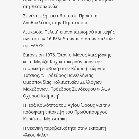
στη Θεσσαλονίκη
Συνέντευξη του ηθοποιού Προκόπη
Αγαθοκλέους στην Πεμπτουσία
Λευκωσία: Τελετή επαναπατρισμού και ταφής
των οστών 16 Ελλαδιτών πεσόντων οπλιτών
της ΕΛΔΥΚ
Eurovision 1976. Όταν ο Μάνος Χατζηδάκης
και η Μαρίζα Κοχ κατακεραύνωσαν την
τουρκική εισβολή στην Κύπρο (Γεώργιος
Τάτσιος, τ. Πρόεδρος Πανελλήνιας
Ομοσπονδίας Πολιτιστικών Συλλόγων
Μακεδόνων, Πρόεδρος Συνδέσμου Φίλων
Οχυρού Ιστίμπεη)
Η Ιερά Κοινότητα του Αγίου Όρους για την
πρόσφατη επίσκεψη του Πρωθυπουργού
Κυριάκου Μητσοτάκη
Η νεανική παραβατικότητα στην εκπομπή
«Άκου Φίλε»