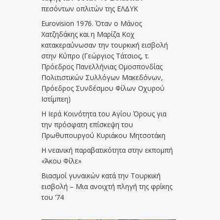
πεσόντων οπλιτών της ΕΛΔΥΚ
Eurovision 1976. Όταν ο Μάνος
Χατζηδάκης και η Μαρίζα Κοχ
κατακεραύνωσαν την τουρκική εισβολή
στην Κύπρο (Γεώργιος Τάτσιος, τ.
Πρόεδρος Πανελλήνιας Ομοσπονδίας
Πολιτιστικών Συλλόγων Μακεδόνων,
Πρόεδρος Συνδέσμου Φίλων Οχυρού
Ιστίμπεη)
Η Ιερά Κοινότητα του Αγίου Όρους για
την πρόσφατη επίσκεψη του
Πρωθυπουργού Κυριάκου Μητσοτάκη
Η νεανική παραβατικότητα στην εκπομπή
«Άκου Φίλε»
Βιασμοί γυναικών κατά την Τουρκική
εισβολή – Μια ανοιχτή πληγή της φρίκης
του ’74