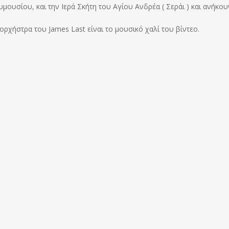
υμουσίου, και την Ιερά Σκήτη του Αγίου Ανδρέα ( Σεράι ) και ανήκου
ορχήστρα του James Last είναι το μουσικό χαλί του βίντεο.