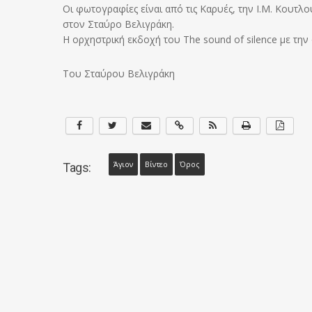
Οι φωτογραφίες είναι από τις Καρυές, την Ι.Μ. Κουτλο
στον Σταύρο Βελιγράκη.
Η ορχηστρική εκδοχή του The sound of silence με την 
Του Σταύρου Βελιγράκη
Άγιον
Βίντεο
Όρος
Tags: