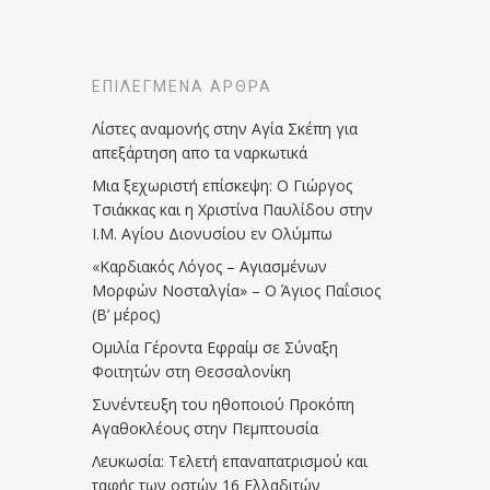
ΕΠΙΛΕΓΜΈΝΑ ΆΡΘΡΑ
Λίστες αναμονής στην Αγία Σκέπη για
απεξάρτηση απο τα ναρκωτικά
Μια ξεχωριστή επίσκεψη: Ο Γιώργος
Τσιάκκας και η Χριστίνα Παυλίδου στην
Ι.Μ. Αγίου Διονυσίου εν Ολύμπω
«Καρδιακός Λόγος – Αγιασμένων
Μορφών Νοσταλγία» – Ο Άγιος Παΐσιος
(Β’ μέρος)
Ομιλία Γέροντα Εφραίμ σε Σύναξη
Φοιτητών στη Θεσσαλονίκη
Συνέντευξη του ηθοποιού Προκόπη
Αγαθοκλέους στην Πεμπτουσία
Λευκωσία: Τελετή επαναπατρισμού και
ταφής των οστών 16 Ελλαδιτών