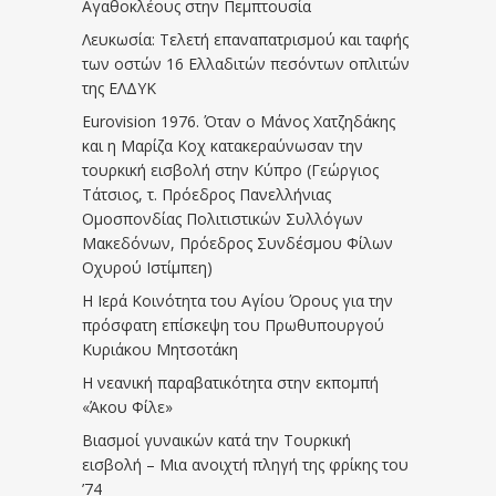
Αγαθοκλέους στην Πεμπτουσία
Λευκωσία: Τελετή επαναπατρισμού και ταφής
των οστών 16 Ελλαδιτών πεσόντων οπλιτών
της ΕΛΔΥΚ
Eurovision 1976. Όταν ο Μάνος Χατζηδάκης
και η Μαρίζα Κοχ κατακεραύνωσαν την
τουρκική εισβολή στην Κύπρο (Γεώργιος
Τάτσιος, τ. Πρόεδρος Πανελλήνιας
Ομοσπονδίας Πολιτιστικών Συλλόγων
Μακεδόνων, Πρόεδρος Συνδέσμου Φίλων
Οχυρού Ιστίμπεη)
Η Ιερά Κοινότητα του Αγίου Όρους για την
πρόσφατη επίσκεψη του Πρωθυπουργού
Κυριάκου Μητσοτάκη
Η νεανική παραβατικότητα στην εκπομπή
«Άκου Φίλε»
Βιασμοί γυναικών κατά την Τουρκική
εισβολή – Μια ανοιχτή πληγή της φρίκης του
’74