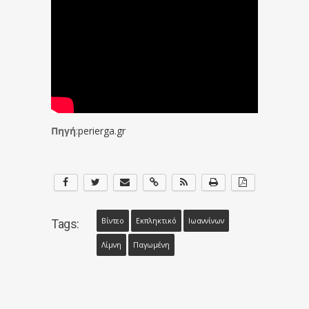
Πηγή
:
perierga.gr
Βίντεο
Εκπληκτικό
Ιωαννίνων
Tags:
Λίμνη
Παγωμένη