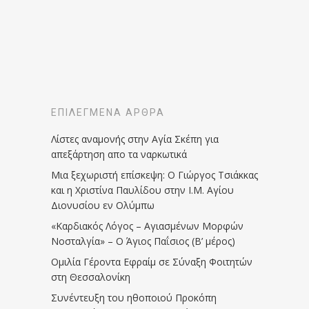
ΕΠΙΛΕΓΜΈΝΑ ΆΡΘΡΑ
Λίστες αναμονής στην Αγία Σκέπη για
απεξάρτηση απο τα ναρκωτικά
Μια ξεχωριστή επίσκεψη: Ο Γιώργος Τσιάκκας
και η Χριστίνα Παυλίδου στην Ι.Μ. Αγίου
Διονυσίου εν Ολύμπω
«Καρδιακός Λόγος – Αγιασμένων Μορφών
Νοσταλγία» – Ο Άγιος Παΐσιος (Β’ μέρος)
Ομιλία Γέροντα Εφραίμ σε Σύναξη Φοιτητών
στη Θεσσαλονίκη
Συνέντευξη του ηθοποιού Προκόπη