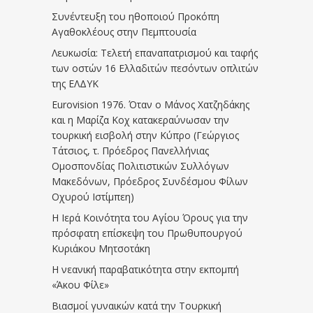
Συνέντευξη του ηθοποιού Προκόπη
Αγαθοκλέους στην Πεμπτουσία
Λευκωσία: Τελετή επαναπατρισμού και ταφής
των οστών 16 Ελλαδιτών πεσόντων οπλιτών
της ΕΛΔΥΚ
Eurovision 1976. Όταν ο Μάνος Χατζηδάκης
και η Μαρίζα Κοχ κατακεραύνωσαν την
τουρκική εισβολή στην Κύπρο (Γεώργιος
Τάτσιος, τ. Πρόεδρος Πανελλήνιας
Ομοσπονδίας Πολιτιστικών Συλλόγων
Μακεδόνων, Πρόεδρος Συνδέσμου Φίλων
Οχυρού Ιστίμπεη)
Η Ιερά Κοινότητα του Αγίου Όρους για την
πρόσφατη επίσκεψη του Πρωθυπουργού
Κυριάκου Μητσοτάκη
Η νεανική παραβατικότητα στην εκπομπή
«Άκου Φίλε»
Βιασμοί γυναικών κατά την Τουρκική