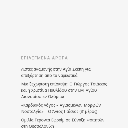
ΕΠΙΛΕΓΜΈΝΑ ΆΡΘΡΑ
Λίστες αναμονής στην Αγία Σκέπη για
απεξάρτηση απο τα ναρκωτικά
Μια ξεχωριστή επίσκεψη: Ο Γιώργος Τσιάκκας
και η Χριστίνα Παυλίδου στην Ι.Μ. Αγίου
Διονυσίου εν Ολύμπω
«Καρδιακός Λόγος – Αγιασμένων Μορφών
Νοσταλγία» – Ο Άγιος Παΐσιος (Β’ μέρος)
Ομιλία Γέροντα Εφραίμ σε Σύναξη Φοιτητών
στη Θεσσαλονίκη