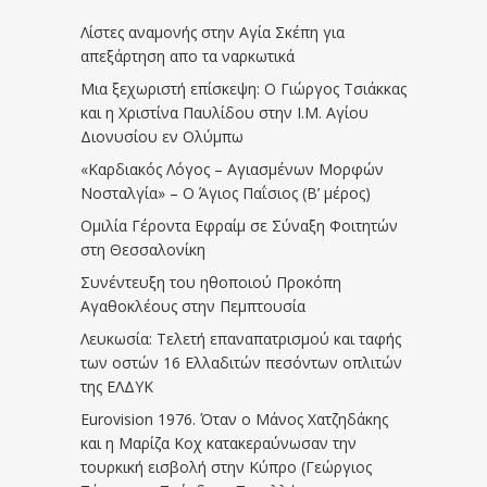
Λίστες αναμονής στην Αγία Σκέπη για
απεξάρτηση απο τα ναρκωτικά
Μια ξεχωριστή επίσκεψη: Ο Γιώργος Τσιάκκας
και η Χριστίνα Παυλίδου στην Ι.Μ. Αγίου
Διονυσίου εν Ολύμπω
«Καρδιακός Λόγος – Αγιασμένων Μορφών
Νοσταλγία» – Ο Άγιος Παΐσιος (Β’ μέρος)
Ομιλία Γέροντα Εφραίμ σε Σύναξη Φοιτητών
στη Θεσσαλονίκη
Συνέντευξη του ηθοποιού Προκόπη
Αγαθοκλέους στην Πεμπτουσία
Λευκωσία: Τελετή επαναπατρισμού και ταφής
των οστών 16 Ελλαδιτών πεσόντων οπλιτών
της ΕΛΔΥΚ
Eurovision 1976. Όταν ο Μάνος Χατζηδάκης
και η Μαρίζα Κοχ κατακεραύνωσαν την
τουρκική εισβολή στην Κύπρο (Γεώργιος