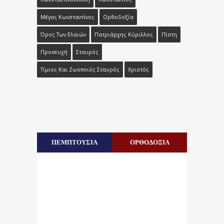
Μέγας Κωνσταντίνος
Ορθοδοξία
Όρος Των Ελαιών
Πατριάρχης Κύριλλος
Πίστη
Προσευχή
Σταυρός
Τίμιος Και Ζωοποιός Σταυρός
Χριστός
ΠΕΜΠΤΟΥΣΙΑ
ΟΡΘΟΔΟΞΙΑ