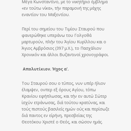
Μέγα Κωνσταντίνο, με το νικητήριο έμβλημα
«εν τούτω νίκα», τήν παραμονή της μάχης
εναντίον του Μαξεντίου.
Περί του σημείου του Τιμίου Σταυρού που
φανερώθηκε υπεράνω του Γολγοθά
μαρτυρούν, πλήν του Άγίου Κυρίλλου και ο
Άγιος Αμβρόσιος (397 μ.Χ.), το Πασχάλιον
Χρονικόν και άλλοι Βυζαντινοί χρονογράφοι.
Απολυτίκιον. Ήχος α’.
Του Σταυρού σου ο τύπος, νυν υπέρ ήλιον
έλαμψεν, ονπερ εξ όρους Αγίου, τόπω
Κρανίου εφήπλωσας, και τήν εν αυτώ Σώτερ
ίσχύν ετράνωσας, διά τούτου κρατύνας, και
τούς πιστούς βασιλείς ημών ούς και περίσωζε
διά παντος εν είρήνη, πρεσβείαις της
Θεοτόκου Χριστέ ο Θεός, και σώσον ημάς.