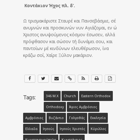
Κοντάκιον Ήχος πλ. δ’.
Ω τρισμακάριστε Σταυρέ και Πανσεβάσμιε, σέ
ανυμνών και προσκυνών νυν Αγιάζομαι, εν ώ
Χριστος ανυψούμενος κόσμον έσωσεν, αλλά
πρόφθασον και σώσον τή δυνάμει σου, και
παντοίων μέ κινδύνων ελευθέρωσον, ίνα
κράζω σοί, Χαίρε Ξύλον μακάριον.
346 Μ.Χ
Church
Eastern Orthodox
Tags:
Orthodoxy
Άγιος Αμβρόσιος
Αμβρόσιος
Βυζάντιο
Γολγοθάς
Εκκλησία
Ελλαδα
Ιησούς
Ιησούς Χριστός
Κύριλλος
Κωνσταντινούπολη
Κωνστάντιος