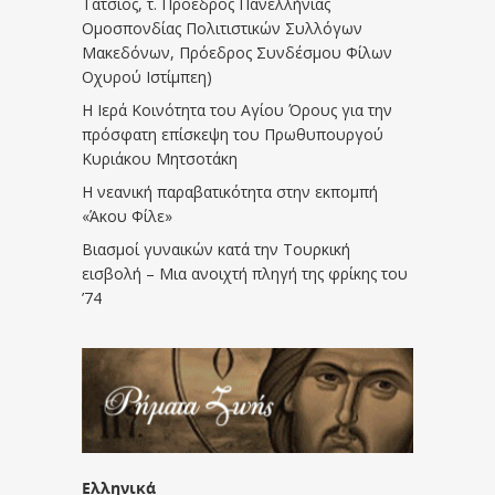
Τάτσιος, τ. Πρόεδρος Πανελλήνιας
Ομοσπονδίας Πολιτιστικών Συλλόγων
Μακεδόνων, Πρόεδρος Συνδέσμου Φίλων
Οχυρού Ιστίμπεη)
Η Ιερά Κοινότητα του Αγίου Όρους για την
πρόσφατη επίσκεψη του Πρωθυπουργού
Κυριάκου Μητσοτάκη
Η νεανική παραβατικότητα στην εκπομπή
«Άκου Φίλε»
Βιασμοί γυναικών κατά την Τουρκική
εισβολή – Μια ανοιχτή πληγή της φρίκης του
’74
Ελληνικά