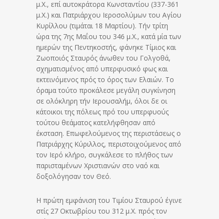
μ.Χ., επί αυτοκράτορα Κωνσταντίου (337-361
μ.Χ.) και Πατριάρχου Ιεροσολύμων του Αγίου
Κυρίλλου (τιμάται 18 Μαρτίου). Τήν τρίτη
ώρα της 7ης Μαΐου του 346 μ.Χ., κατά μία των
ημερών της Πεντηκοστής, φάνηκε Τίμιος και
Ζωοποιός Σταυρός άνωθεν του Γολγοθά,
σχηματισμένος από υπερφυσικό φως και
εκτεινόμενος πρός το όρος των Ελαιών.
Το
όραμα τούτο προκάλεσε μεγάλη συγκίνηση
σε ολόκληρη τήν Ιερουσαλήμ, όλοι δε οι
κάτοικοι της πόλεως πρό του υπερφυούς
τούτου θεάματος κατελήφθησαν από
έκσταση. Επωφελούμενος της περιστάσεως ο
Πατριάρχης Κύριλλος, περιστοιχούμενος από
τον Ιερό κλήρο, συγκάλεσε το πλήθος των
παρισταμένων Χριστιανών στο ναό και
δοξολόγησαν τον Θεό.
Η πρώτη εμφάνιση του Τιμίου Σταυρού έγινε
στίς 27 Οκτωβρίου του 312 μ.Χ. πρός τον