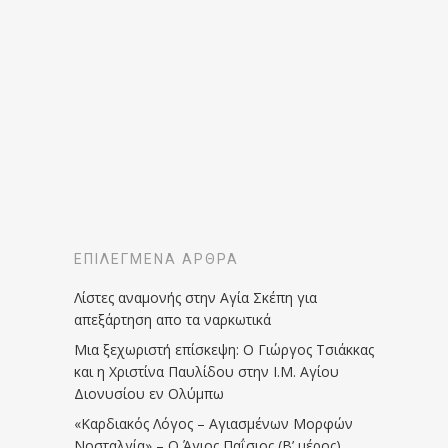
ΕΠΙΛΕΓΜΈΝΑ ΆΡΘΡΑ
Λίστες αναμονής στην Αγία Σκέπη για
απεξάρτηση απο τα ναρκωτικά
Μια ξεχωριστή επίσκεψη: Ο Γιώργος Τσιάκκας
και η Χριστίνα Παυλίδου στην Ι.Μ. Αγίου
Διονυσίου εν Ολύμπω
«Καρδιακός Λόγος – Αγιασμένων Μορφών
Νοσταλγία» – Ο Άγιος Παΐσιος (Β’ μέρος)