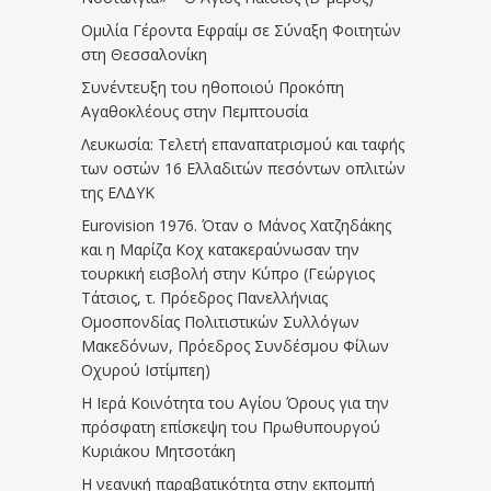
Ομιλία Γέροντα Εφραίμ σε Σύναξη Φοιτητών
στη Θεσσαλονίκη
Συνέντευξη του ηθοποιού Προκόπη
Αγαθοκλέους στην Πεμπτουσία
Λευκωσία: Τελετή επαναπατρισμού και ταφής
των οστών 16 Ελλαδιτών πεσόντων οπλιτών
της ΕΛΔΥΚ
Eurovision 1976. Όταν ο Μάνος Χατζηδάκης
και η Μαρίζα Κοχ κατακεραύνωσαν την
τουρκική εισβολή στην Κύπρο (Γεώργιος
Τάτσιος, τ. Πρόεδρος Πανελλήνιας
Ομοσπονδίας Πολιτιστικών Συλλόγων
Μακεδόνων, Πρόεδρος Συνδέσμου Φίλων
Οχυρού Ιστίμπεη)
Η Ιερά Κοινότητα του Αγίου Όρους για την
πρόσφατη επίσκεψη του Πρωθυπουργού
Κυριάκου Μητσοτάκη
Η νεανική παραβατικότητα στην εκπομπή