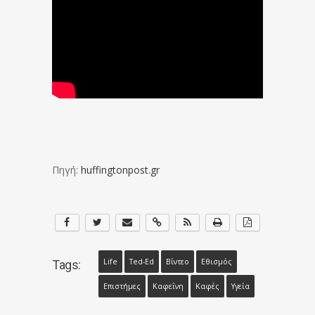
Πηγή:
huffingtonpost.gr
Life
Ted-Ed
Βίντεο
Εθισμός
Tags:
Επιστήμες
Καφεΐνη
Καφές
Υγεία