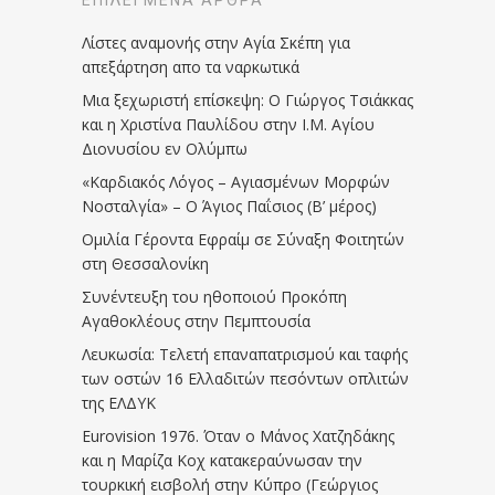
ΕΠΙΛΕΓΜΈΝΑ ΆΡΘΡΑ
Λίστες αναμονής στην Αγία Σκέπη για
απεξάρτηση απο τα ναρκωτικά
Μια ξεχωριστή επίσκεψη: Ο Γιώργος Τσιάκκας
και η Χριστίνα Παυλίδου στην Ι.Μ. Αγίου
Διονυσίου εν Ολύμπω
«Καρδιακός Λόγος – Αγιασμένων Μορφών
Νοσταλγία» – Ο Άγιος Παΐσιος (Β’ μέρος)
Ομιλία Γέροντα Εφραίμ σε Σύναξη Φοιτητών
στη Θεσσαλονίκη
Συνέντευξη του ηθοποιού Προκόπη
Αγαθοκλέους στην Πεμπτουσία
Λευκωσία: Τελετή επαναπατρισμού και ταφής
των οστών 16 Ελλαδιτών πεσόντων οπλιτών
της ΕΛΔΥΚ
Eurovision 1976. Όταν ο Μάνος Χατζηδάκης
και η Μαρίζα Κοχ κατακεραύνωσαν την
τουρκική εισβολή στην Κύπρο (Γεώργιος