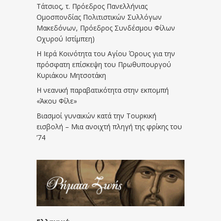
Τάτσιος, τ. Πρόεδρος Πανελλήνιας
Ομοσπονδίας Πολιτιστικών Συλλόγων
Μακεδόνων, Πρόεδρος Συνδέσμου Φίλων
Οχυρού Ιστίμπεη)
Η Ιερά Κοινότητα του Αγίου Όρους για την
πρόσφατη επίσκεψη του Πρωθυπουργού
Κυριάκου Μητσοτάκη
Η νεανική παραβατικότητα στην εκπομπή
«Άκου Φίλε»
Βιασμοί γυναικών κατά την Τουρκική
εισβολή – Μια ανοιχτή πληγή της φρίκης του
’74