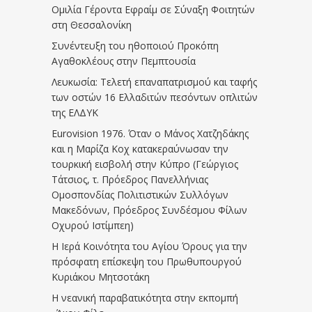
Ομιλία Γέροντα Εφραίμ σε Σύναξη Φοιτητών
στη Θεσσαλονίκη
Συνέντευξη του ηθοποιού Προκόπη
Αγαθοκλέους στην Πεμπτουσία
Λευκωσία: Τελετή επαναπατρισμού και ταφής
των οστών 16 Ελλαδιτών πεσόντων οπλιτών
της ΕΛΔΥΚ
Eurovision 1976. Όταν ο Μάνος Χατζηδάκης
και η Μαρίζα Κοχ κατακεραύνωσαν την
τουρκική εισβολή στην Κύπρο (Γεώργιος
Τάτσιος, τ. Πρόεδρος Πανελλήνιας
Ομοσπονδίας Πολιτιστικών Συλλόγων
Μακεδόνων, Πρόεδρος Συνδέσμου Φίλων
Οχυρού Ιστίμπεη)
Η Ιερά Κοινότητα του Αγίου Όρους για την
πρόσφατη επίσκεψη του Πρωθυπουργού
Κυριάκου Μητσοτάκη
Η νεανική παραβατικότητα στην εκπομπή