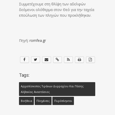
Συμμετέχουμε στη θλίψη των αδελφών
δεόμενοι ολόθερμα στον Θεό για την ταχεία
επούλωση των πληγών που προκλήθηκαν.
Πηγή:
romfea.gr
Tags:
Αρχιεπίσκοπος Τιράνων Δυρραχίου Και Πάσης
Αλβανίας Αναστάσιος
Βοήθεια
Πληγέντες
Πυρόπληκτοι