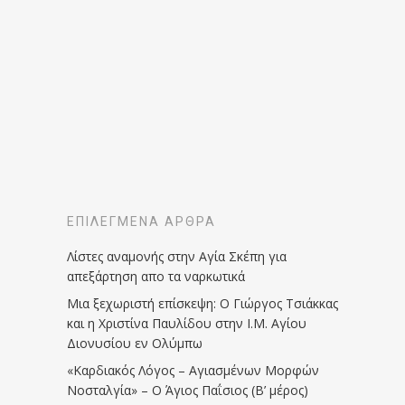
ΕΠΙΛΕΓΜΈΝΑ ΆΡΘΡΑ
Λίστες αναμονής στην Αγία Σκέπη για
απεξάρτηση απο τα ναρκωτικά
Μια ξεχωριστή επίσκεψη: Ο Γιώργος Τσιάκκας
και η Χριστίνα Παυλίδου στην Ι.Μ. Αγίου
Διονυσίου εν Ολύμπω
«Καρδιακός Λόγος – Αγιασμένων Μορφών
Νοσταλγία» – Ο Άγιος Παΐσιος (Β’ μέρος)