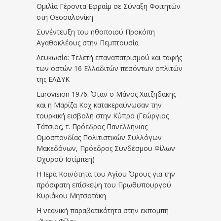
Ομιλία Γέροντα Εφραίμ σε Σύναξη Φοιτητών
στη Θεσσαλονίκη
Συνέντευξη του ηθοποιού Προκόπη
Αγαθοκλέους στην Πεμπτουσία
Λευκωσία: Τελετή επαναπατρισμού και ταφής
των οστών 16 Ελλαδιτών πεσόντων οπλιτών
της ΕΛΔΥΚ
Eurovision 1976. Όταν ο Μάνος Χατζηδάκης
και η Μαρίζα Κοχ κατακεραύνωσαν την
τουρκική εισβολή στην Κύπρο (Γεώργιος
Τάτσιος, τ. Πρόεδρος Πανελλήνιας
Ομοσπονδίας Πολιτιστικών Συλλόγων
Μακεδόνων, Πρόεδρος Συνδέσμου Φίλων
Οχυρού Ιστίμπεη)
Η Ιερά Κοινότητα του Αγίου Όρους για την
πρόσφατη επίσκεψη του Πρωθυπουργού
Κυριάκου Μητσοτάκη
Η νεανική παραβατικότητα στην εκπομπή