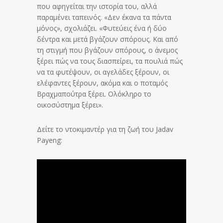
που αφηγείται την ιστορία του, αλλά
παραμένει ταπεινός. «Δεν έκανα τα πάντα
μόνος», σχολιάζει. «Φυτεύεις ένα ή δύο
δέντρα και μετά βγάζουν σπόρους. Και από
τη στιγμή που βγάζουν σπόρους, ο άνεμος
ξέρει πώς να τους διασπείρει, τα πουλιά πώς
να τα φυτέψουν, οι αγελάδες ξέρουν, οι
ελέφαντες ξέρουν, ακόμα και ο ποταμός
Βραχμαπούτρα ξέρει. Ολόκληρο το
οικοσύστημα ξέρει».
Δείτε το ντοκιμαντέρ για τη ζωή του Jadav
Payeng: