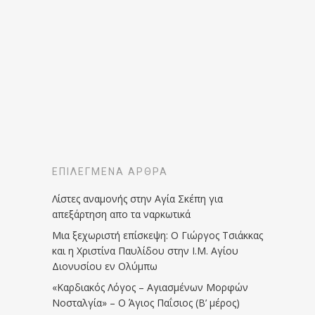
ΕΠΙΛΕΓΜΈΝΑ ΆΡΘΡΑ
Λίστες αναμονής στην Αγία Σκέπη για
απεξάρτηση απο τα ναρκωτικά
Μια ξεχωριστή επίσκεψη: Ο Γιώργος Τσιάκκας
και η Χριστίνα Παυλίδου στην Ι.Μ. Αγίου
Διονυσίου εν Ολύμπω
«Καρδιακός Λόγος – Αγιασμένων Μορφών
Νοσταλγία» – Ο Άγιος Παΐσιος (Β’ μέρος)