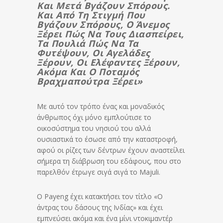
Και Μετά Βγάζουν Σπόρους.
Και Από Τη Στιγμή Που
Βγάζουν Σπόρους, Ο Άνεμος
Ξέρει Πώς Να Τους Διασπείρει,
Τα Πουλιά Πώς Να Τα
Φυτέψουν, Οι Αγελάδες
Ξέρουν, Οι Ελέφαντες Ξέρουν,
Ακόμα Και Ο Ποταμός
Βραχμαπούτρα Ξέρει»
Με αυτό τον τρόπο ένας και μοναδικός
άνθρωπος όχι μόνο εμπλούτισε το
οικοσύστημα του νησιού του αλλά
ουσιαστικά το έσωσε από την καταστροφή,
αφού οι ρίζες των δέντρων έχουν αναστείλει
σήμερα τη διάβρωση του εδάφους, που στο
παρελθόν έτρωγε σιγά σιγά το Majuli.
Ο Payeng έχει κατακτήσει τον τίτλο «Ο
άντρας του δάσους της Ινδίας» και έχει
εμπνεύσει ακόμα και ένα μίνι ντοκιμαντέρ