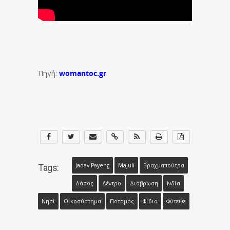
Πηγή:
womantoc.gr
Jadav Payeng
Majuli
Βραχμαπούτρα
Tags:
Δάσος
Δέντρο
Διάβρωση
Ινδία
Νησί
Οικοσύστημα
Ποταμός
Φίδια
Φύτεψε