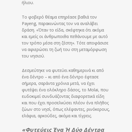
ήλιου.
Το φοβερό θέαμα επηρέασε βαθιά τον
Payeng, παρακινώντας τον να αναλάβει
δράση. «Όταν το είδα, σκέφτηκα ότι ακόμα
και εμείς οι άνθρωποιθα πεθάνουμε με αυτό
τον τρόπο μέσα στη ζέστη». Τότε αποφάσισε
να αφιερώσει τη ζωή του στη μεταμόρφωση
του νησιού.
Δεσμεύτηκε να φυτεύει καθημερινά κι από
ένα δέντρο – κι από ένα δέντρο έφτασε
σήμερα, σαράντα χρόνια μετά, να έχει
φυτέψει ένα ολόκληρο δάσος, το Molai, που
ευδοκιμεί συνδυάζοντας διαφορετικά είδη
και που έχει προσελκύσει πλέον ένα πλήθος
ζώων στο νησί, όπως ελέφαντες, ρινόκερους,
ελάφια, αρκούδες, ακόμα και τίγρεις.
«Φυτεύεις Ένα Ή Δύο Δέντρα