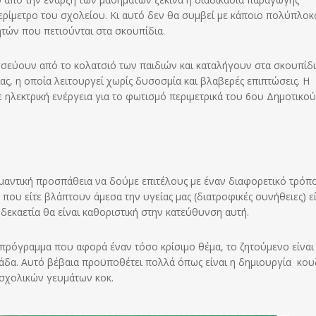
περίμετρο του σχολείου. Κι αυτό δεν θα συμβεί με κάποιο πολύπλοκ
τών που πετιούνται στα σκουπίδια.
σσεύουν από το κολατσιό των παιδιών και καταλήγουν στα σκουπίδ
ς, η οποία λειτουργεί χωρίς δυσοσμία και βλαβερές επιπτώσεις. Η
ηλεκτρική ενέργεια για το φωτισμό περιμετρικά του 6ου Δημοτικού
σημαντική προσπάθεια να δούμε επιτέλους με έναν διαφορετικό τρόπ
 που είτε βλάπτουν άμεσα την υγείας μας (διατροφικές συνήθειες) ε
εκαετία θα είναι καθοριστική στην κατεύθυνση αυτή.
να πρόγραμμα που αφορά έναν τόσο κρίσιμο θέμα, το ζητούμενο είναι
άδα. Αυτό βέβαια προϋποθέτει πολλά όπως είναι η δημιουργία κου
 σχολικών γευμάτων κοκ.