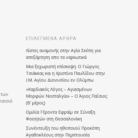
ΕΠΙΛΕΓΜΈΝΑ ΆΡΘΡΑ
Λίστες αναμονής στην Αγία Σκέπη για
απεξάρτηση απο τα ναρκωτικά
Μια ξεχωριστή επίσκεψη: Ο Γιώργος
Τσιάκκας και η Χριστίνα Παυλίδου στην
Ι.Μ. Αγίου Διονυσίου εν Ολύμπω
«Καρδιακός Λόγος – Αγιασμένων
 των
Μορφών Νοσταλγία» – Ο Άγιος Παΐσιος
λατσιό
(Β’ μέρος)
Ομιλία Γέροντα Εφραίμ σε Σύναξη
Φοιτητών στη Θεσσαλονίκη
Συνέντευξη του ηθοποιού Προκόπη
Αγαθοκλέους στην Πεμπτουσία