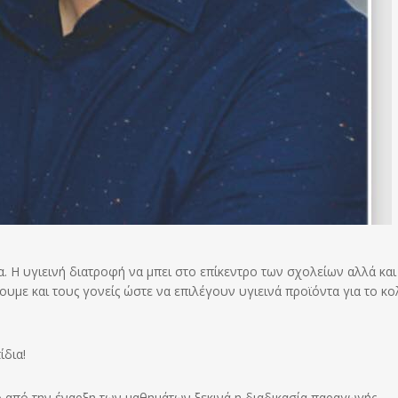
α. Η υγιεινή διατροφή να μπει στο επίκεντρο των σχολείων αλλά και
υμε και τους γονείς ώστε να επιλέγουν υγιεινά προϊόντα για το κο
ίδια!
ιρό από την έναρξη των μαθημάτων ξεκινά η διαδικασία παραγωγής