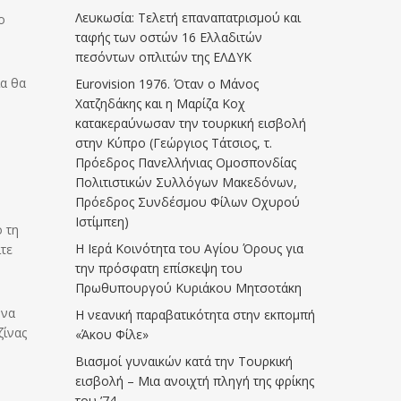
Λευκωσία: Τελετή επαναπατρισμού και
ο
ταφής των οστών 16 Ελλαδιτών
πεσόντων οπλιτών της ΕΛΔΥΚ
ια θα
Eurovision 1976. Όταν ο Μάνος
Χατζηδάκης και η Μαρίζα Κοχ
κατακεραύνωσαν την τουρκική εισβολή
στην Κύπρο (Γεώργιος Τάτσιος, τ.
Πρόεδρος Πανελλήνιας Ομοσπονδίας
Πολιτιστικών Συλλόγων Μακεδόνων,
Πρόεδρος Συνδέσμου Φίλων Οχυρού
Ιστίμπεη)
ο τη
Η Ιερά Κοινότητα του Αγίου Όρους για
ίτε
την πρόσφατη επίσκεψη του
Πρωθυπουργού Κυριάκου Μητσοτάκη
 να
Η νεανική παραβατικότητα στην εκπομπή
ζίνας
«Άκου Φίλε»
Βιασμοί γυναικών κατά την Τουρκική
εισβολή – Μια ανοιχτή πληγή της φρίκης
του ’74