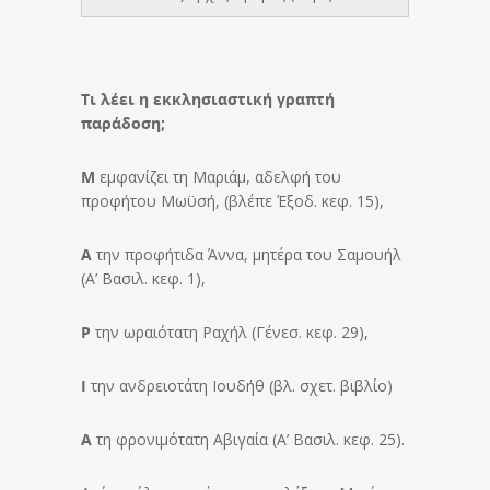
Τι λέει η εκκλησιαστική γραπτή
παράδοση;
Μ
εμφανίζει τη Μαριάμ, αδελφή του
προφήτου Μωϋσή, (βλέπε Έξοδ. κεφ. 15),
Α
την προφήτιδα Άννα, μητέρα του Σαμουήλ
(Α’ Βασιλ. κεφ. 1),
Ρ
την ωραιότατη Ραχήλ (Γένεσ. κεφ. 29),
Ι
την ανδρειοτάτη Ιουδήθ (βλ. σχετ. βιβλίο)
Α
τη φρονιμότατη Αβιγαία (Α’ Βασιλ. κεφ. 25).