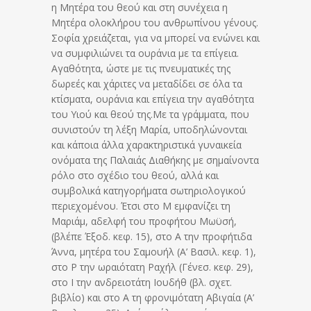
η Μητέρα του θεού και στη συνέχεια η
Μητέρα ολοκλήρου του ανθρωπίνου γένους.
Σοφία χρειάζεται, για να μπορεί να ενώνει και
να συμφιλιώνει τα ουράνια με τα επίγεια.
Αγαθότητα, ώστε με τις πνευματικές της
δωρεές και χάριτες να μεταδίδει σε όλα τα
κτίσματα, ουράνια και επίγεια την αγαθότητα
του Υιού και θεού της.Με τα γράμματα, που
συνιστούν τη λέξη Μαρία, υποδηλώνονται
και κάποια άλλα χαρακτηριστικά γυναικεία
ονόματα της Παλαιάς Διαθήκης με σημαίνοντα
ρόλο στο σχέδιο του θεού, αλλά και
συμβολικά κατηγορήματα σωτηριολογικού
περιεχομένου. Έτσι στο Μ εμφανίζει τη
Μαριάμ, αδελφή του προφήτου Μωϋσή,
(βλέπε Έξοδ. κεφ. 15), στο Α την προφήτιδα
Άννα, μητέρα του Σαμουήλ (Α’ Βασιλ. κεφ. 1),
στο Ρ την ωραιότατη Ραχήλ (Γένεσ. κεφ. 29),
στο Ι την ανδρειοτάτη Ιουδήθ (βλ. σχετ.
βιβλίο) και στο Α τη φρονιμότατη Αβιγαία (Α’