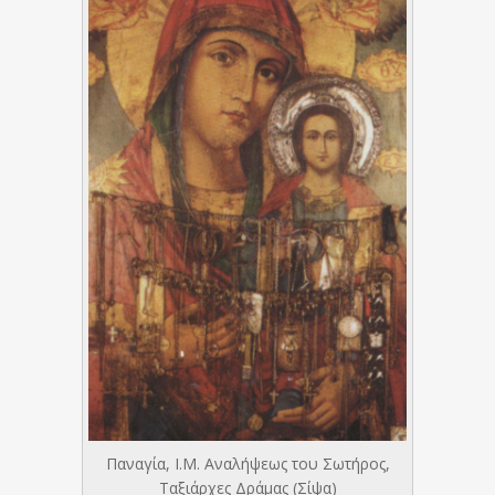
Παναγία, Ι.Μ. Αναλήψεως του Σωτήρος,
Ταξιάρχες Δράμας (Σίψα)