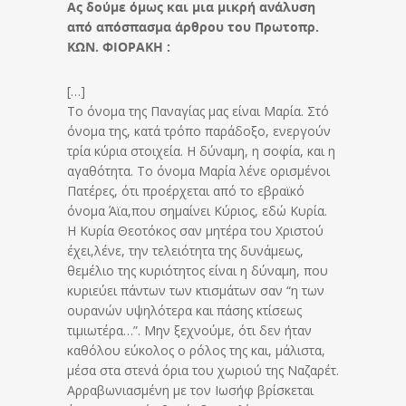
Ας δούμε όμως και μια μικρή ανάλυση
από απόσπασμα άρθρου του Πρωτοπρ.
ΚΩΝ. ΦΙΟΡΑΚΗ :
[…]
Το όνομα της Παναγίας μας είναι Μαρία. Στό
όνομα της, κατά τρόπο παράδοξο, ενεργούν
τρία κύρια στοιχεία. Η δύναμη, η σοφία, και η
αγαθότητα. Το όνομα Μαρία λένε ορισμένοι
Πατέρες, ότι προέρχεται από το εβραϊκό
όνομα Άϊα,που σημαίνει Κύριος, εδώ Κυρία.
Η Κυρία Θεοτόκος σαν μητέρα του Χριστού
έχει,λένε, την τελειότητα της δυνάμεως,
θεμέλιο της κυριότητος είναι η δύναμη, που
κυριεύει πάντων των κτισμάτων σαν “η των
ουρανών υψηλότερα και πάσης κτίσεως
τιμιωτέρα…”. Μην ξεχνούμε, ότι δεν ήταν
καθόλου εύκολος ο ρόλος της και, μάλιστα,
μέσα στα στενά όρια του χωριού της Ναζαρέτ.
Αρραβωνιασμένη με τον Ιωσήφ βρίσκεται