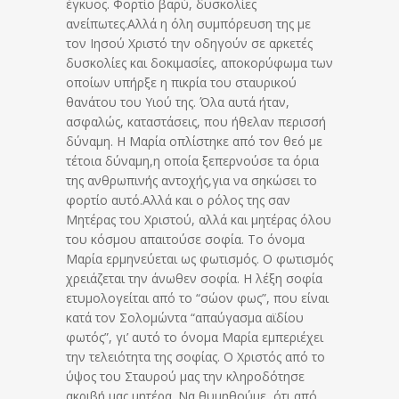
έγκυος. Φορτίο βαρύ, δυσκολίες
ανείπωτες.Αλλά η όλη συμπόρευση της με
τον Ιησού Χριστό την οδηγούν σε αρκετές
δυσκολίες και δοκιμασίες, αποκορύφωμα των
οποίων υπήρξε η πικρία του σταυρικού
θανάτου του Υιού της. Όλα αυτά ήταν,
ασφαλώς, καταστάσεις, που ήθελαν περισσή
δύναμη. Η Μαρία οπλίστηκε από τον θεό με
τέτοια δύναμη,η οποία ξεπερνούσε τα όρια
της ανθρωπινής αντοχής,για να σηκώσει το
φορτίο αυτό.Αλλά και ο ρόλος της σαν
Μητέρας του Χριστού, αλλά και μητέρας όλου
του κόσμου απαιτούσε σοφία. Το όνομα
Μαρία ερμηνεύεται ως φωτισμός. Ο φωτισμός
χρειάζεται την άνωθεν σοφία. Η λέξη σοφία
ετυμολογείται από το “σώον φως”, που είναι
κατά τον Σολομώντα “απαύγασμα αϊδίου
φωτός”, γι’ αυτό το όνομα Μαρία εμπεριέχει
την τελειότητα της σοφίας. Ο Χριστός από το
ύψος του Σταυρού μας την κληροδότησε
ακριβή μας μητέρα. Να θυμηθούμε, ότι από