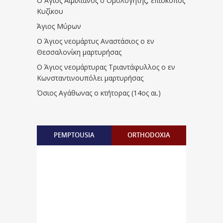
Ο Άγιος Αιμιλιανός ο Ομολογητής, επίσκοπος
Κυζίκου
Άγιος Μύρων
Ο Άγιος νεομάρτυς Αναστάσιος ο εν
Θεσσαλονίκη μαρτυρήσας
Ο Άγιος νεομάρτυρας Τριαντάφυλλος ο εν
Κωνσταντινουπόλει μαρτυρήσας
Όσιος Αγάθωνας ο κτήτορας (14ος αι.)
PEMPTOUSIA
ORTHODOXIA