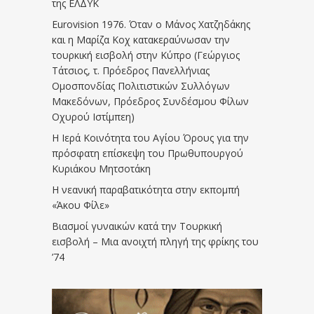
της ΕΛΔΥΚ
Eurovision 1976. Όταν ο Μάνος Χατζηδάκης
και η Μαρίζα Κοχ κατακεραύνωσαν την
τουρκική εισβολή στην Κύπρο (Γεώργιος
Τάτσιος, τ. Πρόεδρος Πανελλήνιας
Ομοσπονδίας Πολιτιστικών Συλλόγων
Μακεδόνων, Πρόεδρος Συνδέσμου Φίλων
Οχυρού Ιστίμπεη)
Η Ιερά Κοινότητα του Αγίου Όρους για την
πρόσφατη επίσκεψη του Πρωθυπουργού
Κυριάκου Μητσοτάκη
Η νεανική παραβατικότητα στην εκπομπή
«Άκου Φίλε»
Βιασμοί γυναικών κατά την Τουρκική
εισβολή – Μια ανοιχτή πληγή της φρίκης του
’74