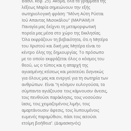
Βασιλ. κεφ. 25). Ακόμα, όλα τα γράμματα της
λέξεως Μαρία σημειώνουν την εξής
σωτηριολογική φράση: “Μόνη Αύτη Ρύεται
Ιού Απαντας Μισοκάλου” (ΜΑΡΙΑΜ).Η
Παναγία μας δείχνει τη μεταμορφωτική
πορεία μας μέσα στο χώρο της Εκκλησίας.
Όλα εκφράζουν τη βεβαιότητα, ότι η Μητέρα
του Χριστού και δική μας Μητέρα είναι το
κέντρο όλης της δημιουργίας. Το πρόσωπο
με το οποίο εκφράζεται όλος ο κόσμος του
θεού, ως ο τύπος και η απαρχή της
αγιασμένης κτίσεως και μεσιτεύει διηνεκώς
για όλους μας και ενεργεί για τη σωτηρία των
ανθρώπων. Είναι “η κόσμον ευλογούσα, τα
σύμπαντα αγιάζουσα· τοις κάμνουσιν άνεσις,
τοις πενθούσι παράκλησις, τοις νοσούσιν
ίασις, τοις χειμαζομένοις λιμήν, τοις
αμαρτάνουσιν άφεσις, τοις λυπουμένοις
ευμενές παραμύθιον, πάσι τοις αιτούσι
ετοίμη βοήθεια”. (Δαμασκηνός)