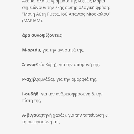
Ακόμα, όλα τα γράμματα της λέξεως Μαρία
σημειώνουν την εξής σωτηριολογική φράση:
“Μόνη Αύτη Ρύεται Ιού Απαντας Μισοκάλου”
(ΜΑΡΙΑΜ).
άρα συνοψίζοντας
:
Μ-αριάμ
, για την αγνότητά της,
Ά-ννα
(Θεία Χάρη), για την υπομονή της.
Ρ-αχήλ
(αμνάδα), για την ομορφιά της,
Ι-ουδήθ
, για την ανδρειοφροσύνη & την
πίστη της,
Α-βιγαία
(πηγή χαράς), για την ταπείνωση &
τη σωφροσύνη της,