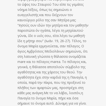
το ύψος του Σταυρού Του είπε τις γεμάτες
νόημα λέξεις, όπως τις σημειώνει ο
ευαγγελιστής και που δείχνουν τον
καινούργιο ρόλο της σαν Μητέρα μας:
“Ιησούς ουν ιδών την μητέρα και τον μαθητήν
παρεστώτα όν ηγάπα, λέγει τη μητρίαυτού·
γύναι, ίδε ο υιός σου, είτα λέγει τω μαθητή·
ίδε η μήτηρ σου” (Ιωάν. 19, 26-27). Τέλος, το
όνομα Μαρία ερμηνεύεται, σαν πέλαγος. Ο
άγιος Αμβρόσιος Μεδιολάνων σημειώνει, ότι
στη λατινική γλώσσα η θάλασσα ονομάζεται
mare και το πέλαγος marea. To πέλαγος και,
γενικά, η θάλασσα αποτελούν σύμβολο της
αγαθότητας και της χάριτος του θεού. Την
αγαθότητα έχει στην καρδιά της η Παναγία, η
οποία, παρά την πίκρα, που της προξενεί το
πλήθος των αμαρτιών μας, προστρέχει στη
κάθε μας ανάγκη.Με το να λάβει, λοιπόν,η
Παναγία το όνομα Μαρία, πήρε και όσα
σήμαινε το όνομα αυτό. Δύναμη για να γίνει