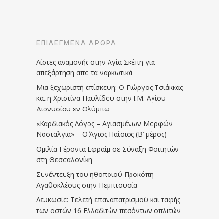
ΕΠΙΛΕΓΜΈΝΑ ΆΡΘΡΑ
Λίστες αναμονής στην Αγία Σκέπη για
απεξάρτηση απο τα ναρκωτικά
Μια ξεχωριστή επίσκεψη: Ο Γιώργος Τσιάκκας
και η Χριστίνα Παυλίδου στην Ι.Μ. Αγίου
Διονυσίου εν Ολύμπω
«Καρδιακός Λόγος – Αγιασμένων Μορφών
Νοσταλγία» – Ο Άγιος Παΐσιος (Β’ μέρος)
Ομιλία Γέροντα Εφραίμ σε Σύναξη Φοιτητών
στη Θεσσαλονίκη
Συνέντευξη του ηθοποιού Προκόπη
Αγαθοκλέους στην Πεμπτουσία
Λευκωσία: Τελετή επαναπατρισμού και ταφής
των οστών 16 Ελλαδιτών πεσόντων οπλιτών