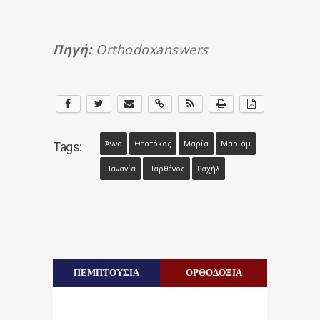
Πηγή:
Orthodoxanswers
Άννα
Θεοτόκος
Μαρία
Μαριάμ
Tags:
Παναγία
Παρθένος
Ραχήλ
ΠΕΜΠΤΟΥΣΙΑ
ΟΡΘΟΔΟΞΙΑ