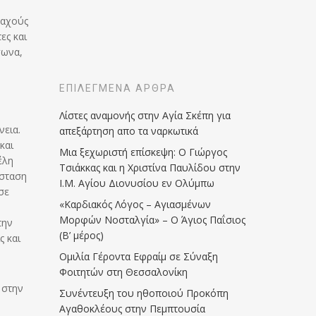
ναχούς
ες και
γωνα,
ΕΠΙΛΕΓΜΈΝΑ ΆΡΘΡΑ
Λίστες αναμονής στην Αγία Σκέπη για
νεια.
απεξάρτηση απο τα ναρκωτικά
και
Μια ξεχωριστή επίσκεψη: Ο Γιώργος
έλη
Τσιάκκας και η Χριστίνα Παυλίδου στην
άσταση
Ι.Μ. Αγίου Διονυσίου εν Ολύμπω
σε
«Καρδιακός Λόγος – Αγιασμένων
Μορφών Νοσταλγία» – Ο Άγιος Παΐσιος
την
(Β’ μέρος)
ς και
Ομιλία Γέροντα Εφραίμ σε Σύναξη
Φοιτητών στη Θεσσαλονίκη
 στην
Συνέντευξη του ηθοποιού Προκόπη
Αγαθοκλέους στην Πεμπτουσία