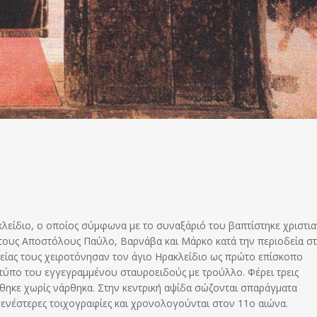
λείδιο, ο οποίος σύμφωνα με το συναξάριό του βαπτίστηκε χριστι
 τους Αποστόλους Παύλο, Βαρνάβα και Μάρκο κατά την περιοδεία σ
δείας τους χειροτόνησαν τον άγιο Ηρακλείδιο ως πρώτο επίσκοπο
τύπο του εγγεγραμμένου σταυροειδούς με τρούλλο. Φέρει τρεις
ήθηκε χωρίς νάρθηκα. Στην κεντρική αψίδα σώζονται σπαράγματα
ενέστερες τοιχογραφίες και χρονολογούνται στον 11ο αιώνα.