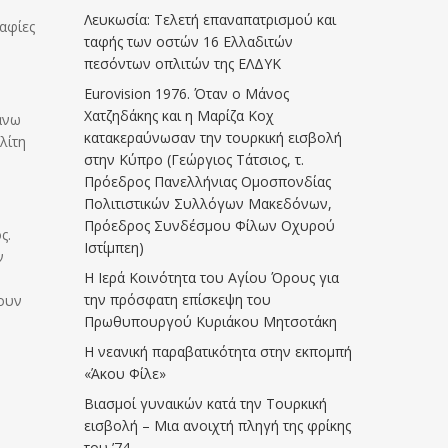
Λευκωσία: Τελετή επαναπατρισμού και
αφίες
ταφής των οστών 16 Ελλαδιτών
πεσόντων οπλιτών της ΕΛΔΥΚ
Eurovision 1976. Όταν ο Μάνος
Χατζηδάκης και η Μαρίζα Κοχ
άνω
κατακεραύνωσαν την τουρκική εισβολή
λίτη
στην Κύπρο (Γεώργιος Τάτσιος, τ.
Πρόεδρος Πανελλήνιας Ομοσπονδίας
Πολιτιστικών Συλλόγων Μακεδόνων,
Πρόεδρος Συνδέσμου Φίλων Οχυρού
ς.
Ιστίμπεη)
ν
Η Ιερά Κοινότητα του Αγίου Όρους για
την πρόσφατη επίσκεψη του
κουν
Πρωθυπουργού Κυριάκου Μητσοτάκη
Η νεανική παραβατικότητα στην εκπομπή
«Άκου Φίλε»
Βιασμοί γυναικών κατά την Τουρκική
εισβολή – Μια ανοιχτή πληγή της φρίκης
του ’74