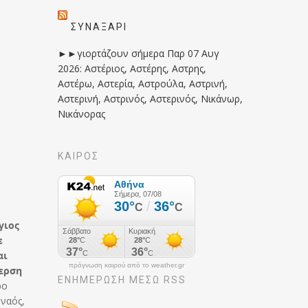
ΣΥΝΑΞΆΡΙ
►►γιορτάζουν σήμερα Παρ 07 Αυγ
2026: Αστέριος, Αστέρης, Αστρης,
Αστέρω, Αστερία, Αστρούλα, Αστρινή,
Αστερινή, Αστρινός, Αστερινός, Νικάνωρ,
Νικάνορας
ΚΑΙΡΟΣ
γιος
ε
αι
πρόγνωση καιρού από το weather.gr
γερση
ΕΝΗΜΈΡΩΣΉ ΜΕΣΩ RSS
ρο
 ναός,