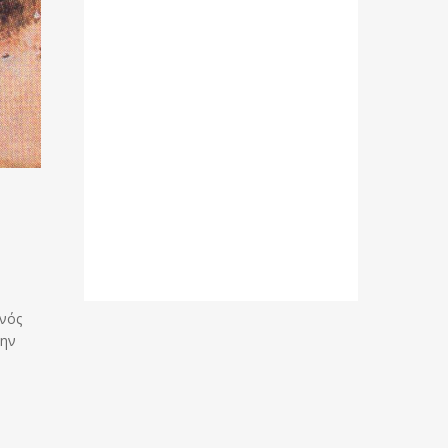
ανός
την