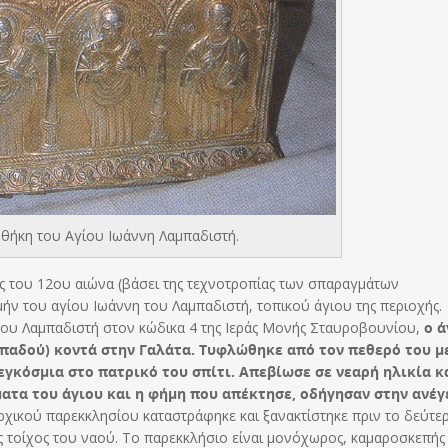
θήκη του Αγίου Ιωάννη Λαμπαδιστή.
ές του 12ου αιώνα (βάσει της τεχνοτροπίας των σπαραγμάτων
ήν του αγίου Ιωάννη του Λαμπαδιστή, τοπικού άγιου της περιοχής.
του Λαμπαδιστή στον κώδικα 4 της Ιεράς Μονής Σταυροβουνίου,
ο ά
παδού) κοντά στην Γαλάτα. Τυφλώθηκε από τον πεθερό του μ
γκόσμια στο πατρικό του σπίτι. Απεβίωσε σε νεαρή ηλικία κ
ματα του άγιου και η φήμη που απέκτησε, οδήγησαν στην ανέ
χικού παρεκκλησίου καταστράφηκε και ξανακτίστηκε πριν το δεύτε
 τοίχος του ναού. Το παρεκκλήσιο είναι μονόχωρος, καμαροσκεπής