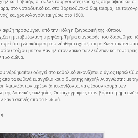
λ και Γαβριήλ, οι συλλειτουργούντες ιεράρχες στην αψίδα και οι
ρα, στο νοτιοδυτικό και στο βορειοδυτικό διαμέρισμα). Οι τοιχογρ
νας) και χρονολογούνται γύρω στο 1500.
ην άφιξη προσφύγων από την Πόλη η ζωγραφική της Κύπρου
ρχίζει η μεταβυζαντινή της φάση. Τμήμα επιγραφής που διασώθηκε π
τυρεί ότι η δοακόσμιση του νάρθηκα σχετίζεται με Κωνσταντινουπο
οτίου τοίχου με τον Δανιήλ στον λάκκο των λεόντων και τους τρεις
 15ο αιώνα.
 νάρθηκα΄που οδηγεί στο καθολικό εικονίζεται ο άγιος Ηρακλείδιο
ές από τα εωθινά ευαγγέλια και ο δωρητής Μιχαήλ Αναγνώστης με τη
ιση λατινιζόντων ιερέων (απεικονίζονται να φέρουν κουρά των
της Λατινικής εκκλησίας. Οι τοιχογραφίες στον βόρειο τμήμα ανή
ν ξανά σκηνές από τα Εωθινά.
τή