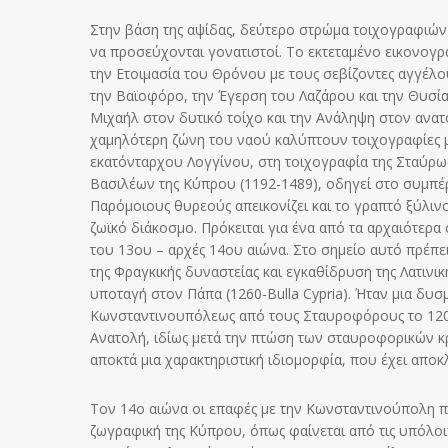
Στην βάση της αψίδας, δεύτερο στρώμα τοιχογραφιών
να προσεύχονται γονατιστοί. Το εκτεταμένο εικονογ
την Ετοιμασία του Θρόνου με τους σεβίζοντες αγγέλο
την Βαϊοφόρο, την Έγερση του Λαζάρου και την Θυσί
Μιχαήλ στον δυτικό τοίχο και την Ανάληψη στον ανατ
χαμηλότερη ζώνη του ναού καλύπτουν τοιχογραφίες 
εκατόνταρχου Λογγίνου, στη τοιχογραφία της Σταύρω
Βασιλέων της Κύπρου (1192-1489), οδηγεί στο συμπέρ
Παρόμοιους θυρεούς απεικονίζει και το γραπτό ξύλιν
ζωϊκό διάκοσμο. Πρόκειται για ένα από τα αρχαιότερ
του 13ου – αρχές 14ου αιώνα. Στο σημείο αυτό πρέπει
της Φραγκικής δυναστείας και εγκαθίδρυση της Λατινι
υποταγή στον Πάπα (1260-Bulla Cypria). Ήταν μια δυσμ
Κωνσταντινουπόλεως από τους Σταυροφόρους το 1204.
Ανατολή, ιδίως μετά την πτώση των σταυροφορικών κρα
αποκτά μια χαρακτηριστική ιδιομορφία, που έχει αποκλ
Τον 14ο αιώνα οι επαφές με την Κωνσταντινούπολη πυ
ζωγραφική της Κύπρου, όπως φαίνεται από τις υπόλοιπ