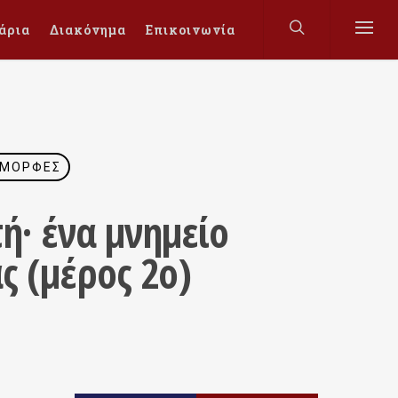
άρια
Διακόνημα
Επικοινωνία
 ΜΟΡΦΈΣ
ή· ένα μνημείο
ς (μέρος 2ο)