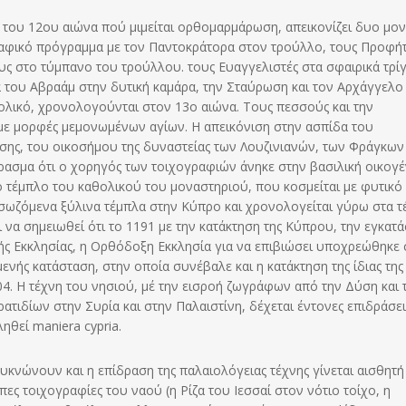
 του 12ου αιώνα πού μιμείται ορθομαρμάρωση, απεικονίζει δυο μο
ραφικό πρόγραμμα με τον Παντοκράτορα στον τρούλλο, τους Προφήτ
υς στο τύμπανο του τρούλλου. τους Ευαγγελιστές στα σφαιρικά τρί
α του Αβραάμ στην δυτική καμάρα, την Σταύρωση και τον Αρχάγγελο
ολικό, χρονολογούνται στον 13ο αιώνα. Τους πεσσούς και την
με μορφές μεμονωμένων αγίων. Η απεικόνιση στην ασπίδα του
σης, του οικοσήμου της δυναστείας των Λουζινιανών, των Φράγκων
ασμα ότι ο χορηγός των τοιχογραφιών άνηκε στην βασιλική οικογέ
ο τέμπλο του καθολικού του μοναστηριού, που κοσμείται με φυτικό 
α σωζόμενα ξύλινα τέμπλα στην Κύπρο και χρονολογείται γύρω στα τ
 να σημειωθεί ότι το 1191 με την κατάκτηση της Κύπρου, την εγκατ
κής Εκκλησίας, η Ορθόδοξη Εκκλησία για να επιβιώσει υποχρεώθηκε 
ενής κατάσταση, στην οποία συνέβαλε και η κατάκτηση της ίδιας της
 Η τέχνη του νησιού, μέ την εισροή ζωγράφων από την Δύση και 
τιδίων στην Συρία και στην Παλαιστίνη, δέχεται έντονες επιδράσει
ηθεί maniera cypria.
κνώνουν και η επίδραση της παλαιολόγειας τέχνης γίνεται αισθητή
ες τοιχογραφίες του ναού (η Ρίζα του Ιεσσαί στον νότιο τοίχο, η