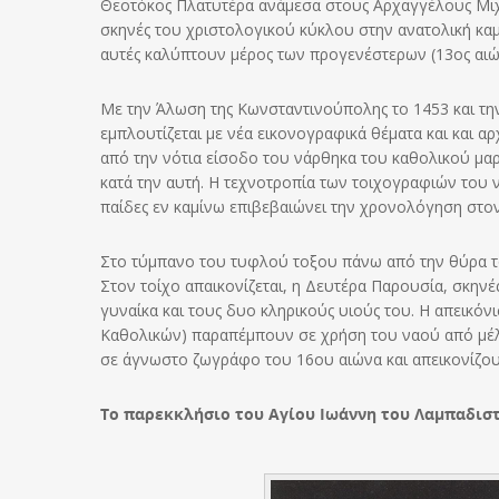
Θεοτόκος Πλατυτέρα ανάμεσα στους Αρχαγγέλους Μιχαή
σκηνές του χριστολογικού κύκλου στην ανατολική καμά
αυτές καλύπτουν μέρος των προγενέστερων (13ος αιώ
Με την Άλωση της Κωνσταντινούπολης το 1453 και τ
εμπλουτίζεται με νέα εικονογραφικά θέματα και και α
από την νότια είσοδο του νάρθηκα του καθολικού μαρ
κατά την αυτή. Η τεχνοτροπία των τοιχογραφιών του ν
παίδες εν καμίνω επιβεβαιώνει την χρονολόγηση στον
Στο τύμπανο του τυφλού τοξου πάνω από την θύρα του
Στον τοίχο απαικονίζεται, η Δευτέρα Παρουσία, σκην
γυναίκα και τους δυο κληρικούς υιούς του. Η απεικόν
Καθολικών) παραπέμπουν σε χρήση του ναού από μέλη 
σε άγνωστο ζωγράφο του 16ου αιώνα και απεικονίζου
Το παρεκκλήσιο του Αγίου Ιωάννη του Λαμπαδισ