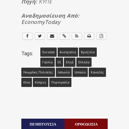
Πηγή:
KYΠΕ
Αναδημοσίευση Από:
EconomyToday
Eurostat
Αυστραλία
Βραζιλία
Tags:
Γαλλία
ΕΕ
Εληά
Ελλαδα
Ηνωμένες Πολιτείες
Ιαπωνία
Ισπανία
Καναδάς
Κίνα
Κύπρος
Πορτογαλία
ΠΕΜΠΤΟΥΣΙΑ
ΟΡΘΟΔΟΞΙΑ