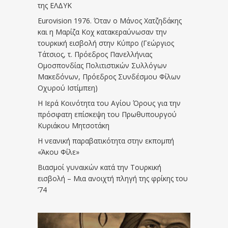
της ΕΛΔΥΚ
Eurovision 1976. Όταν ο Μάνος Χατζηδάκης
και η Μαρίζα Κοχ κατακεραύνωσαν την
τουρκική εισβολή στην Κύπρο (Γεώργιος
Τάτσιος, τ. Πρόεδρος Πανελλήνιας
Ομοσπονδίας Πολιτιστικών Συλλόγων
Μακεδόνων, Πρόεδρος Συνδέσμου Φίλων
Οχυρού Ιστίμπεη)
Η Ιερά Κοινότητα του Αγίου Όρους για την
πρόσφατη επίσκεψη του Πρωθυπουργού
Κυριάκου Μητσοτάκη
Η νεανική παραβατικότητα στην εκπομπή
«Άκου Φίλε»
Βιασμοί γυναικών κατά την Τουρκική
εισβολή – Μια ανοιχτή πληγή της φρίκης του
’74