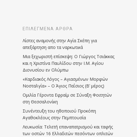
ΕΠΙΛΕΓΜΈΝΑ ΆΡΘΡΑ
Λίστες αναμονής στην Αγία Σκέπη για
απεξάρτηση απο τα ναρκωτικά
Μια ξεχωριστή επίσκεψη: Ο Γιώργος Τσιάκκας
και η Χριστίνα Παυλίδου στην Ι.Μ. Αγίου
Διονυσίου εν Ολύμπω
«Καρδιακός Λόγος – Αγιασμένων Μορφών
Νοσταλγία» – Ο Άγιος Παΐσιος (Β’ μέρος)
Ομιλία Γέροντα Εφραίμ σε Σύναξη Φοιτητών
στη Θεσσαλονίκη
Συνέντευξη του ηθοποιού Προκόπη
Αγαθοκλέους στην Πεμπτουσία
Λευκωσία: Τελετή επαναπατρισμού και ταφής
των οστών 16 Ελλαδιτών πεσόντων οπλιτών