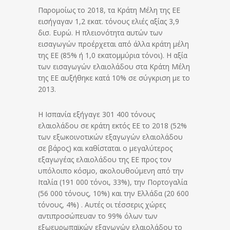
Παρομοίως το 2018, τα Κράτη Μέλη της ΕΕ
εισήγαγαν 1,2 εκατ. τόνους ελιές αξίας 3,9
δισ. Ευρώ. Η πλειονότητα αυτών των
εισαγωγών προέρχεται από άλλα κράτη μέλη
της ΕΕ (85% ή 1,0 εκατομμύρια τόνοι). Η αξία
των εισαγωγών ελαιολάδου στα Κράτη Μέλη
της ΕΕ αυξήθηκε κατά 10% σε σύγκριση με το
2013.
Η Ισπανία εξήγαγε 301 400 τόνους
ελαιολάδου σε κράτη εκτός ΕΕ το 2018 (52%
των εξωκοινοτικών εξαγωγών ελαιολάδου
σε βάρος) και καθίσταται ο μεγαλύτερος
εξαγωγέας ελαιολάδου της ΕΕ προς τον
υπόλοιπο κόσμο, ακολουθούμενη από την
Ιταλία (191 000 τόνοι, 33%), την Πορτογαλία
(56 000 τόνους, 10%) και την Ελλάδα (20 600
τόνους, 4%) . Αυτές οι τέσσερις χώρες
αντιπροσώπευαν το 99% όλων των
εξωευρωπαϊκών εξαγωγών ελαιολάδου το