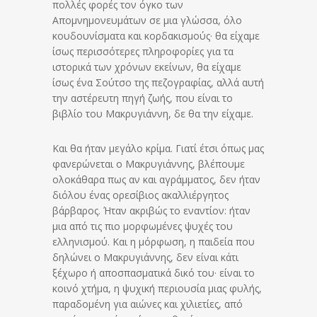
πολλές φορές τον όγκο των
Απομνημονευμάτων σε μια γλώσσα, όλο
κουδουνίσματα και κορδακισμούς· θα είχαμε
ίσως περισσότερες πληροφορίες για τα
ιστορικά των χρόνων εκείνων, θα είχαμε
ίσως ένα Σούτσο της πεζογραφίας, αλλά αυτή
την αστέρευτη πηγή ζωής, που είναι το
βιβλίο του Μακρυγιάννη, δε θα την είχαμε.
Και θα ήταν μεγάλο κρίμα. Γιατί έτσι όπως μας
φανερώνεται ο Μακρυγιάννης, βλέπουμε
ολοκάθαρα πως αν και αγράμματος, δεν ήταν
διόλου ένας ορεσίβιος ακαλλιέργητος
βάρβαρος. Ήταν ακριβώς το εναντίον: ήταν
μια από τις πιο μορφωμένες ψυχές του
ελληνισμού. Και η μόρφωση, η παιδεία που
δηλώνει ο Μακρυγιάννης, δεν είναι κάτι
ξέχωρο ή αποσπασματικά δικό του· είναι το
κοινό χτήμα, η ψυχική περιουσία μιας φυλής,
παραδομένη για αιώνες και χιλιετίες, από