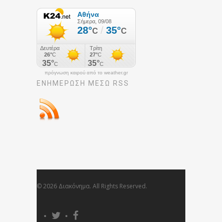
πρόγνωση καιρού από το weather.gr
ΕΝΗΜΈΡΩΣΉ ΜΕΣΩ RSS
© 2026 Διακόνημα. All Rights Reserved.