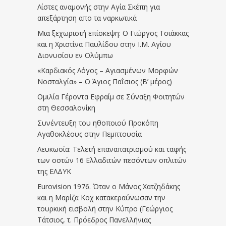
Λίστες αναμονής στην Αγία Σκέπη για
απεξάρτηση απο τα ναρκωτικά
Μια ξεχωριστή επίσκεψη: Ο Γιώργος Τσιάκκας
και η Χριστίνα Παυλίδου στην Ι.Μ. Αγίου
Διονυσίου εν Ολύμπω
«Καρδιακός Λόγος – Αγιασμένων Μορφών
Νοσταλγία» – Ο Άγιος Παΐσιος (Β’ μέρος)
Ομιλία Γέροντα Εφραίμ σε Σύναξη Φοιτητών
στη Θεσσαλονίκη
Συνέντευξη του ηθοποιού Προκόπη
Αγαθοκλέους στην Πεμπτουσία
Λευκωσία: Τελετή επαναπατρισμού και ταφής
των οστών 16 Ελλαδιτών πεσόντων οπλιτών
της ΕΛΔΥΚ
Eurovision 1976. Όταν ο Μάνος Χατζηδάκης
και η Μαρίζα Κοχ κατακεραύνωσαν την
τουρκική εισβολή στην Κύπρο (Γεώργιος
Τάτσιος, τ. Πρόεδρος Πανελλήνιας