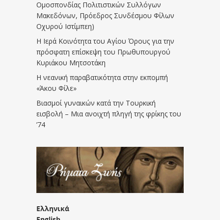
Ομοσπονδίας Πολιτιστικών Συλλόγων
Μακεδόνων, Πρόεδρος Συνδέσμου Φίλων
Οχυρού Ιστίμπεη)
Η Ιερά Κοινότητα του Αγίου Όρους για την
πρόσφατη επίσκεψη του Πρωθυπουργού
Κυριάκου Μητσοτάκη
Η νεανική παραβατικότητα στην εκπομπή
«Άκου Φίλε»
Βιασμοί γυναικών κατά την Τουρκική
εισβολή – Μια ανοιχτή πληγή της φρίκης του
’74
Ελληνικά
English