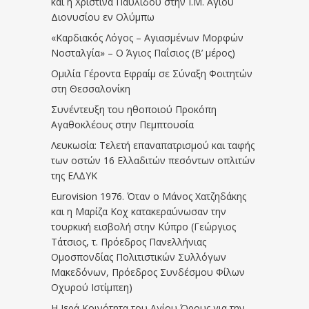
και η Χριστίνα Παυλίδου στην Ι.Μ. Αγίου
Διονυσίου εν Ολύμπω
«Καρδιακός Λόγος – Αγιασμένων Μορφών
Νοσταλγία» – Ο Άγιος Παΐσιος (Β’ μέρος)
Ομιλία Γέροντα Εφραίμ σε Σύναξη Φοιτητών
στη Θεσσαλονίκη
Συνέντευξη του ηθοποιού Προκόπη
Αγαθοκλέους στην Πεμπτουσία
Λευκωσία: Τελετή επαναπατρισμού και ταφής
των οστών 16 Ελλαδιτών πεσόντων οπλιτών
της ΕΛΔΥΚ
Eurovision 1976. Όταν ο Μάνος Χατζηδάκης
και η Μαρίζα Κοχ κατακεραύνωσαν την
τουρκική εισβολή στην Κύπρο (Γεώργιος
Τάτσιος, τ. Πρόεδρος Πανελλήνιας
Ομοσπονδίας Πολιτιστικών Συλλόγων
Μακεδόνων, Πρόεδρος Συνδέσμου Φίλων
Οχυρού Ιστίμπεη)
Η Ιερά Κοινότητα του Αγίου Όρους για την