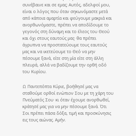
συνέβαινε και σε εμας; Αυτός, αδελφοί μου,
είναι ο λόγος που όταν σηκωνόμαστε μετά
από κάποια αμαρτία και φεύγουμε μακριά και
ανορθωνόμαστε, πρέπει να αποδίδουμε το
γεγονός στη δύναμη και το έλεος του Θεού
και όχι στους εαυτούς μας· θα πρέπει
άγρυπνα να προστατεύουμε τους εαυτούς
μας και να ικετεύουμε το Θεό να μην
πέσουμε ξανά, είτε στη μία είτε στη άλλη
πλευρά, αλλά να βαδίζουμε την ορθή οδό
του Κυρίου.
Ω Παντεπόπτα Κύριε, βοήθησέ μας να
σταθούμε ορθοί ενώπιον Σου με τη χάρη του
Πνεύματός Σου· κι όταν έχουμε ανορθωθεί,
κράτησέ μας για να μην πέσουμε ξανά. Ότι
Σοι πρέπει πάσα δόξα, τιμή και προσκύνησις
εις τους αιώνας. Αμήν.