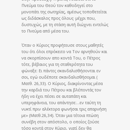
Πνεύμα του Θεού τον καθοδηγεί στο
μονοπάτι της σωτηρίας, αμέσως τοποθετείται
ως διδάσκαλος προς όλους· μέχρι που,
δυστυχώς, με τη στάση αυτή διώχνει εντελώς
το Πνεύμα από μέσα του.
Όταν ο Κύριος προφήτευσε στους μαθητές
του ότι όλοι επρόκειτο να Τον αρνηθούν και
να σκορπίσουν απο κοντά Του, ο Πέτρος
τότε, βέβαιος για τη σταθερότητα του
φώναξε: Ει πάντες σκανδαλισθήσονται εν
σοι, εγώ ουδέποτε σκανδαλισθήσομαι (
Ματθ. 26,33). Ο Κύριος, διακρίνοντας μέσα
την καρδιά του Πέτρου και βλέποντάς τον
ήδη να έχει πέσει σε αυταπάτη και
υπερηφάνεια, του απάντησε:…εν ταύτη τη
νυκτί πριν αλέκτορα φωνήσαι τρις απαρνήση
με» (Ματθ.26,34). Όταν μια τέτοια πτώση
συνέβη στον απόστολο, ο οποίος ζούσε
τόσο κοντά στον Κύριο, γιατί δεν θα