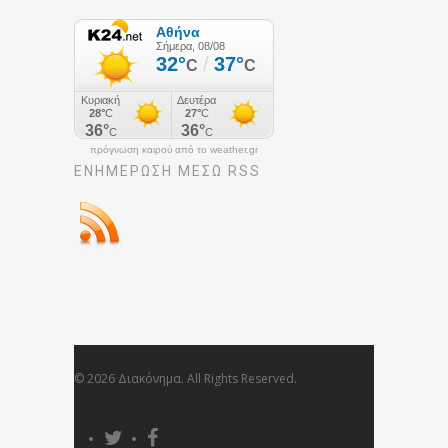
πρόγνωση καιρού από το weather.gr
ΕΝΗΜΈΡΩΣΉ ΜΕΣΩ RSS
© 2026 Διακόνημα. All Rights Reserved.