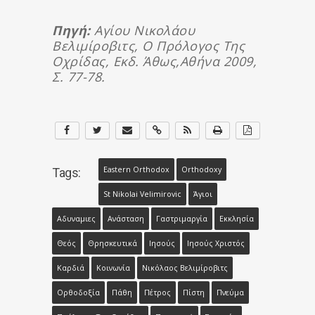
Πηγή:
Αγίου Νικολάου
Βελιμίροβιτς, Ο Πρόλογος Της
Οχρίδας, Εκδ. Άθως,Αθήνα 2009,
Σ. 77-78.
Eastern Orthodox
Orthodoxy
Tags:
St Nikolai Velimirovic
Άγιοι
Αδυναμιες
Ανάσταση
Γαστριμαργία
Εκκλησία
Θεός
Θρησκευτικά
Ιησούς
Ιησούς Χριστός
Καρδιά
Κοινωνία
Νικόλαος Βελιμίροβιτς
Ορθοδοξία
Πάθη
Πέτρος
Πίστη
Πνεύμα