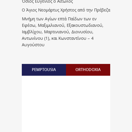
Όσιος Ευγένιος ο Αιτωλός
Ο Άγιος Νεομάρτυς Χρήστος από την Πρέβεζα
Μνήμη των Aγίων επτά Παίδων των εν
Eφέσω, Mαξιμιλιανού, Eξακουστωδιανού,
Iαμβλίχου, Mαρτινιανού, Διονυσίου,
Aντωνίνου (1), και Kωνσταντίνου – 4
Αυγούστου
PEMPTOUSIA
ORTHODOXIA