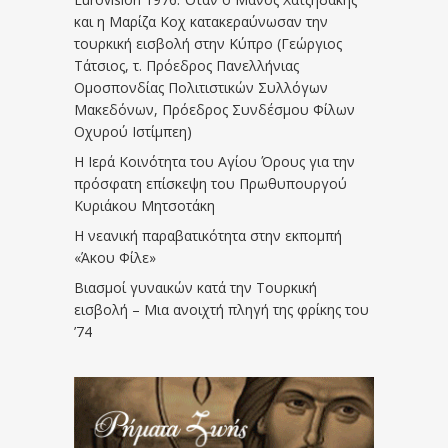
και η Μαρίζα Κοχ κατακεραύνωσαν την
τουρκική εισβολή στην Κύπρο (Γεώργιος
Τάτσιος, τ. Πρόεδρος Πανελλήνιας
Ομοσπονδίας Πολιτιστικών Συλλόγων
Μακεδόνων, Πρόεδρος Συνδέσμου Φίλων
Οχυρού Ιστίμπεη)
Η Ιερά Κοινότητα του Αγίου Όρους για την
πρόσφατη επίσκεψη του Πρωθυπουργού
Κυριάκου Μητσοτάκη
Η νεανική παραβατικότητα στην εκπομπή
«Άκου Φίλε»
Βιασμοί γυναικών κατά την Τουρκική
εισβολή – Μια ανοιχτή πληγή της φρίκης του
’74