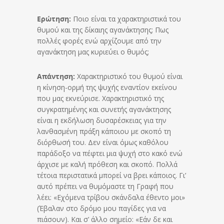
Ερώτηση:
Ποιο είναι τα χαρακτηριστικά του
θυμού και της δίκαιης αγανάκτησης; Πως
πολλές φορές ενώ αρχίζουμε από την
αγανάκτηση μας κυριεύει ο θυμός;
Απάντηση:
Χαρακτηριστικό του θυμού είναι
η κίνηση-ορμή της ψυχής εναντίον εκείνου
που μας εκνεύρισε. Χαρακτηριστικό της
συγκρατημένης και συνετής αγανάκτησης
είναι η εκδήλωση δυσαρέσκειας για την
λανθασμένη πράξη κάποιου με σκοπό τη
διόρθωσή του. Δεν είναι όμως καθόλου
παράδοξο να πέφτει μια ψυχή στο κακό ενώ
άρχισε με καλή πρόθεση και σκοπό. Πολλά
τέτοια περιστατικά μπορεί να βρει κάποιος. Γι’
αυτό πρέπει να θυμόμαστε τη Γραφή που
λέει: «Εχόμενα τρίβου σκάνδαλα έθεντο μοι»
(Έβαλαν στο δρόμο μου παγίδες για να
πιάσουν). Και σ’ άλλο σημείο: «Εάν δε και