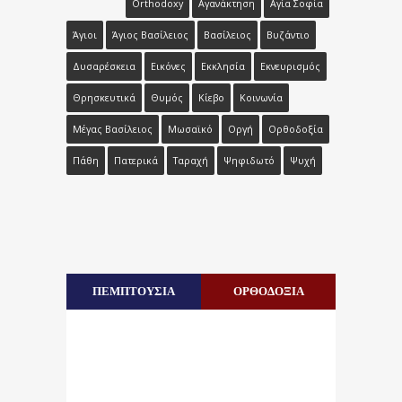
Orthodoxy
Αγανάκτηση
Αγία Σοφία
Άγιοι
Άγιος Βασίλειος
Βασίλειος
Βυζάντιο
Δυσαρέσκεια
Εικόνες
Εκκλησία
Εκνευρισμός
Θρησκευτικά
Θυμός
Κίεβο
Κοινωνία
Μέγας Βασίλειος
Μωσαϊκό
Οργή
Ορθοδοξία
Πάθη
Πατερικά
Ταραχή
Ψηφιδωτό
Ψυχή
ΠΕΜΠΤΟΥΣΙΑ
ΟΡΘΟΔΟΞΙΑ