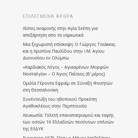
ΕΠΙΛΕΓΜΈΝΑ ΆΡΘΡΑ
Λίστες αναμονής στην Αγία Σκέπη για
απεξάρτηση απο τα ναρκωτικά
Μια ξεχωριστή επίσκεψη: Ο Γιώργος Τσιάκκας
και η Χριστίνα Παυλίδου στην Ι.Μ. Αγίου
Διονυσίου εν Ολύμπω
«Καρδιακός Λόγος – Αγιασμένων Μορφών
Νοσταλγία» – Ο Άγιος Παΐσιος (Β’ μέρος)
Ομιλία Γέροντα Εφραίμ σε Σύναξη Φοιτητών
στη Θεσσαλονίκη
Συνέντευξη του ηθοποιού Προκόπη
Αγαθοκλέους στην Πεμπτουσία
Λευκωσία: Τελετή επαναπατρισμού και ταφής
των οστών 16 Ελλαδιτών πεσόντων οπλιτών
της ΕΛΔΥΚ
Eurovision 1976. Όταν ο Μάνος Χατζηδάκης