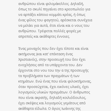
ανθρώπου είναι φιλομάκελλος. Δηλαδή,
όπως το σκυλί πηγαίνει στο κρεοπωλείο για
να αρπάξει κάποιο κομμάτι κρέας, ή όπως
ένας φίλος του φαγητού, αρέσκεται συνέχεια
να μιλάει για αυτά, έτσι είναι και ο νους του
ανθρώπου. Τρέφεται πολλές φορές με
απρεπείς και ακάθαρτες έννοιες.
Ένας μοναχός που δεν έχει τίποτε και είναι
ακτήμονας (και κατ’ επέκταση ένας
Χριστιανός), στην προσευχή του δεν έχει
ενοχλήσεις από τα υπάρχοντα του. Δεν
έρχονται στο νου του την α της προσευχής
τα προβλήματα των πραγμάτων ή των
κτημάτων. Ενώ ένας που είναι φιλοκτήμονας,
όταν προσεύχεται, έχει εικόνες υλικές, έχει
λογισμούς υλικών πραγμάτων. Ο άνθρωπος
που είναι ακρατής, δηλαδή κοιλιόδουλος,
έχει σκέψεις και λογισμούς γεμάτους από
ακάθαρτα είδωλα. Ο άγιος Ιωάννης της