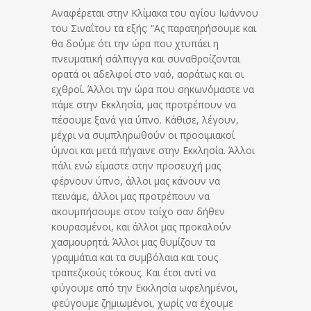
Αναφέρεται στην Κλίμακα του αγίου Ιωάννου
του Σιναΐτου τα εξής: “Ας παρατηρήσουμε και
θα δούμε ότι την ώρα που χτυπάει η
πνευματική σάλπιγγα και συναθροίζονται
ορατά οι αδελφοί στο ναό, αοράτως και οι
εχθροί. Άλλοι την ώρα που σηκωνόμαστε να
πάμε στην Εκκλησία, μας προτρέπουν να
πέσουμε ξανά για ύπνο. Κάθισε, λέγουν,
μέχρι να συμπληρωθούν οι προοιμιακοί
ύμνοι και μετά πήγαινε στην Εκκλησία. Άλλοι
πάλι ενώ είμαστε στην προσευχή μας
φέρνουν ύπνο, άλλοι μας κάνουν να
πεινάμε, άλλοι μας προτρέπουν να
ακουμπήσουμε στον τοίχο σαν δήθεν
κουρασμένοι, και άλλοι μας προκαλούν
χασμουρητά. Άλλοι μας θυμίζουν τα
γραμμάτια και τα συμβόλαια και τους
τραπεζικούς τόκους. Και έτσι αντί να
φύγουμε από την Εκκλησία ωφελημένοι,
φεύγουμε ζημιωμένοι, χωρίς να έχουμε