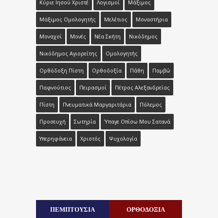
Κύριε Ιησού Χριστέ
Λογισμοί
Μάξιμος
Μάξιμος Ομολογητής
Μελέτιος
Μοναστήρια
Μοναχοί
Μονές
Νέα Σκήτη
Νικόδημος
Νικόδημος Αγιορείτης
Ομολογητής
Ορθόδοξη Πίστη
Ορθοδοξία
Πάθη
Παμβώ
Παφνούτιος
Πειρασμοί
Πέτρος Αλεξανδρείας
Πίστη
Πνευματικά Μαργαριτάρια
Πόλεμος
Προσευχή
Σωτηρία
Ύπαγε Οπίσω Μου Σατανά
Υπερηφάνεια
Χριστός
Ψυχολογία
ΠΕΜΠΤΟΥΣΙΑ
ΟΡΘΟΔΟΞΙΑ