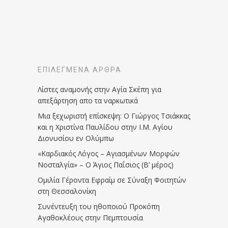
ΕΠΙΛΕΓΜΈΝΑ ΆΡΘΡΑ
Λίστες αναμονής στην Αγία Σκέπη για
απεξάρτηση απο τα ναρκωτικά
Μια ξεχωριστή επίσκεψη: Ο Γιώργος Τσιάκκας
και η Χριστίνα Παυλίδου στην Ι.Μ. Αγίου
Διονυσίου εν Ολύμπω
«Καρδιακός Λόγος – Αγιασμένων Μορφών
Νοσταλγία» – Ο Άγιος Παΐσιος (Β’ μέρος)
Ομιλία Γέροντα Εφραίμ σε Σύναξη Φοιτητών
στη Θεσσαλονίκη
Συνέντευξη του ηθοποιού Προκόπη
Αγαθοκλέους στην Πεμπτουσία