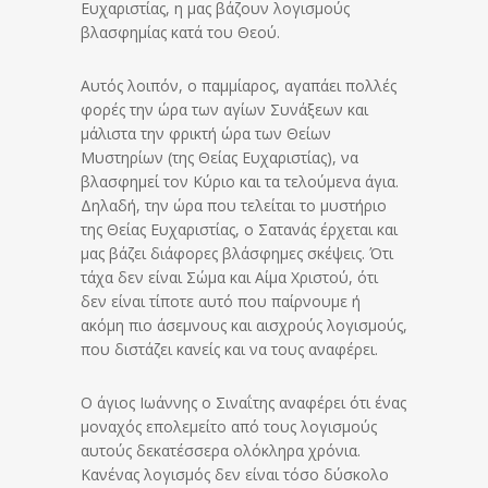
Ευχαριστίας, η μας βάζουν λογισμούς
βλασφημίας κατά του Θεού.
Αυτός λοιπόν, ο παμμίαρος, αγαπάει πολλές
φορές την ώρα των αγίων Συνάξεων και
μάλιστα την φρικτή ώρα των Θείων
Μυστηρίων (της Θείας Ευχαριστίας), να
βλασφημεί τον Κύριο και τα τελούμενα άγια.
Δηλαδή, την ώρα που τελείται το μυστήριο
της Θείας Ευχαριστίας, ο Σατανάς έρχεται και
μας βάζει διάφορες βλάσφημες σκέψεις. Ότι
τάχα δεν είναι Σώμα και Αίμα Χριστού, ότι
δεν είναι τίποτε αυτό που παίρνουμε ή
ακόμη πιο άσεμνους και αισχρούς λογισμούς,
που διστάζει κανείς και να τους αναφέρει.
Ο άγιος Ιωάννης ο Σιναΐτης αναφέρει ότι ένας
μοναχός επολεμείτο από τους λογισμούς
αυτούς δεκατέσσερα ολόκληρα χρόνια.
Κανένας λογισμός δεν είναι τόσο δύσκολο