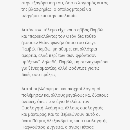
στην εξαγόρευση του, όσο ο λογισμός αυτός
της βλασφημίας, ο οποίος μπορεί να
οδηγήσει και στην απελπισία.
Αυτόν τον πόλεμο είχε και ο αββάς Παμβώ
και “παρακαλώντας τον Θεόν δια τούτο
ήκουσεν θείαν φωνήν όπου του έλεγε:
Παμβώ, Παμβώ, μη αθυμεί επί αλλότρια
αμαρτία, αλλά περί των σων φρόντισον
πράξεων”. Δηλαδή, Παμβώ, μη στεναχωριέσαι
για ξένες αμαρτίες, αλλά φρόντισε για τις
δικές σου πράξεις.
Αυτοί οι βλάσφημοι και αισχροί λογισμοί
πολέμησαν και άλλους μεγάλους και δίκαιους
άνδρες, όπως τον άγιο Μελέτιο τον
Ομολογητή. Ακόμη και άλλους ομολογητάς
και μάρτυρας. Και το βεβαιώνουν αυτό οι
άγιοι Πέτρος Αλεξανδρείας και ο ομολογητής
Παφνούτιος. Διηγείται ο άγιος Πέτρος