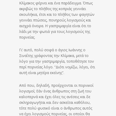
Κλίμακος φέρνει και ένα παράδειγμα. Όπως
ακριβώς το πλήθος της κοπριάς γεννάει
σκουλήκια, έτσι και το πλήθος των φαγητών
γεννάει πτώσεις, πονηρούς λογισμούς και
αισχρά όνειρα. Η γαστριμαργία είναι ότι το
λάδι με την φωτιά για τους λογισμούς της
πορνείας.
Γι’ αυτό, πολύ σοφά ο άγιος Ιωάννης ο
Σιναΐτης γράφοντας την Κλίμακα, μετά το
λόγο για την γαστριμαργία, τοποθέτησε τον
περί πορνείας λόγο. “Διότι νομίζω, λέγει, ότι
αυτή είναι μητέρα εκείνης”.
Από που, δηλαδή, προέρχονται οι πορνικοί
λογισμοί; Εάν ένας άνθρωπος στη ζωή του
καλοπερνά και έχει όλες τις ανέσεις και δε
σκληραγωγήται και δεν ασκείται καθόλου,
τότε πολύ φυσικό είναι ο άνθρωπος αυτός
να έχει λογισμούς πορνείας, οι οποίοι θα