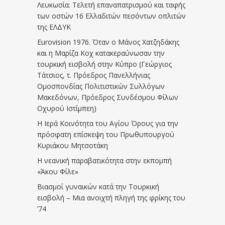
Λευκωσία: Τελετή επαναπατρισμού και ταφής
των οστών 16 Ελλαδιτών πεσόντων οπλιτών
της ΕΛΔΥΚ
Eurovision 1976. Όταν ο Μάνος Χατζηδάκης
και η Μαρίζα Κοχ κατακεραύνωσαν την
τουρκική εισβολή στην Κύπρο (Γεώργιος
Τάτσιος, τ. Πρόεδρος Πανελλήνιας
Ομοσπονδίας Πολιτιστικών Συλλόγων
Μακεδόνων, Πρόεδρος Συνδέσμου Φίλων
Οχυρού Ιστίμπεη)
Η Ιερά Κοινότητα του Αγίου Όρους για την
πρόσφατη επίσκεψη του Πρωθυπουργού
Κυριάκου Μητσοτάκη
Η νεανική παραβατικότητα στην εκπομπή
«Άκου Φίλε»
Βιασμοί γυναικών κατά την Τουρκική
εισβολή – Μια ανοιχτή πληγή της φρίκης του
’74