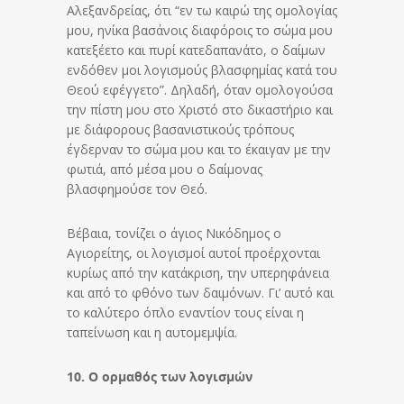
Αλεξανδρείας, ότι “εν τω καιρώ της ομολογίας
μου, ηνίκα βασάνοις διαφόροις το σώμα μου
κατεξέετο και πυρί κατεδαπανάτο, ο δαίμων
ενδόθεν μοι λογισμούς βλασφημίας κατά του
Θεού εφέγγετο”. Δηλαδή, όταν ομολογούσα
την πίστη μου στο Χριστό στο δικαστήριο και
με διάφορους βασανιστικούς τρόπους
έγδερναν το σώμα μου και το έκαιγαν με την
φωτιά, από μέσα μου ο δαίμονας
βλασφημούσε τον Θεό.
Βέβαια, τονίζει ο άγιος Νικόδημος ο
Αγιορείτης, οι λογισμοί αυτοί προέρχονται
κυρίως από την κατάκριση, την υπερηφάνεια
και από το φθόνο των δαιμόνων. Γι’ αυτό και
το καλύτερο όπλο εναντίον τους είναι η
ταπείνωση και η αυτομεμψία.
10. Ο ορμαθός των λογισμών