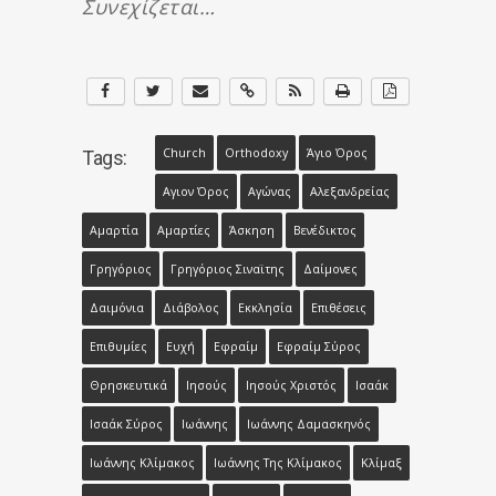
Συνεχίζεται…
Church
Orthodoxy
Άγιο Όρος
Tags:
Αγιον Όρος
Αγώνας
Αλεξανδρείας
Αμαρτία
Αμαρτίες
Άσκηση
Βενέδικτος
Γρηγόριος
Γρηγόριος Σιναϊτης
Δαίμονες
Δαιμόνια
Διάβολος
Εκκλησία
Επιθέσεις
Επιθυμίες
Ευχή
Εφραίμ
Εφραίμ Σύρος
Θρησκευτικά
Ιησούς
Ιησούς Χριστός
Ισαάκ
Ισαάκ Σύρος
Ιωάννης
Ιωάννης Δαμασκηνός
Ιωάννης Κλίμακος
Ιωάννης Της Κλίμακος
Κλίμαξ