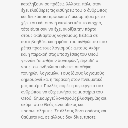
καταλήξουν σε πράξεις. Άλλοτε, πάλι, όταν
έχει ελεύθερες τις αισθήσεις του ο άνθρωπος
και δει κάποιο πρόσωπο ή ακουμπήσει με το
χέρι του κάποιον ή ακούσει κάτι το αισχρό,
τότε είναι σαν να έχει ανοίξει την πόρτα
στους ακάθαρτους λογισμούς. Βέβαια σε
αυτό βοηθάει και η φύση του ανθρώπου που
ρέπει προς τους λογισμούς αυτούς. Ακόμη
και η παρακοή στις υποσχέσεις του Θεού
γεννάει “αποθήκην λογισμών”, δηλαδή ο
νους του ανθρώπου γίνεται αποθήκη
πονηρών λογισμών. Τους ίδιους λογισμούς
δημιουργεί και η παρακοή στον πνευματικό
μας πατέρα. Πολλές φορές η περιέργεια του
ανθρώπου να εξερευνήσει τα μυστήρια του
Θεού, δημιουργεί λογισμούς βλασφημίας και
ακόμη ότι ο Θεός είναι άδικος και
προσωπολήπτης. Σε άλλους δίνει οράσεις και
θαύματα και σε άλλους δεν δίνει τίποτε.