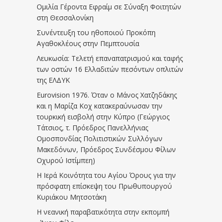
Ομιλία Γέροντα Εφραίμ σε Σύναξη Φοιτητών
στη Θεσσαλονίκη
Συνέντευξη του ηθοποιού Προκόπη
Αγαθοκλέους στην Πεμπτουσία
Λευκωσία: Τελετή επαναπατρισμού και ταφής
των οστών 16 Ελλαδιτών πεσόντων οπλιτών
της ΕΛΔΥΚ
Eurovision 1976. Όταν ο Μάνος Χατζηδάκης
και η Μαρίζα Κοχ κατακεραύνωσαν την
τουρκική εισβολή στην Κύπρο (Γεώργιος
Τάτσιος, τ. Πρόεδρος Πανελλήνιας
Ομοσπονδίας Πολιτιστικών Συλλόγων
Μακεδόνων, Πρόεδρος Συνδέσμου Φίλων
Οχυρού Ιστίμπεη)
Η Ιερά Κοινότητα του Αγίου Όρους για την
πρόσφατη επίσκεψη του Πρωθυπουργού
Κυριάκου Μητσοτάκη
Η νεανική παραβατικότητα στην εκπομπή