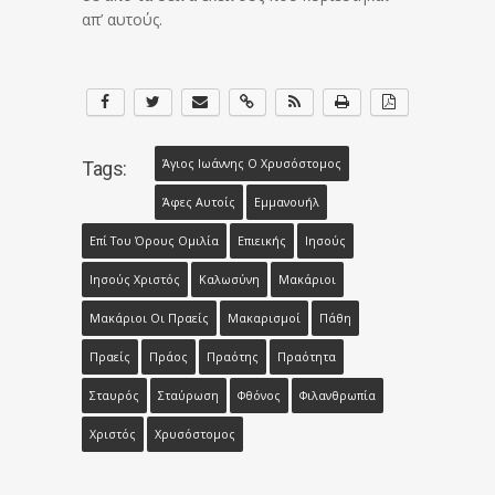
απ’ αυτούς.
Άγιος Ιωάννης Ο Χρυσόστομος
Tags:
Άφες Αυτοίς
Εμμανουήλ
Επί Του Όρους Ομιλία
Επιεικής
Ιησούς
Ιησούς Χριστός
Καλωσύνη
Μακάριοι
Μακάριοι Οι Πραείς
Μακαρισμοί
Πάθη
Πραείς
Πράος
Πραότης
Πραότητα
Σταυρός
Σταύρωση
Φθόνος
Φιλανθρωπία
Χριστός
Χρυσόστομος