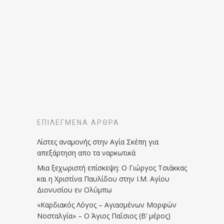
ΕΠΙΛΕΓΜΈΝΑ ΆΡΘΡΑ
Λίστες αναμονής στην Αγία Σκέπη για
απεξάρτηση απο τα ναρκωτικά
Μια ξεχωριστή επίσκεψη: Ο Γιώργος Τσιάκκας
και η Χριστίνα Παυλίδου στην Ι.Μ. Αγίου
Διονυσίου εν Ολύμπω
«Καρδιακός Λόγος – Αγιασμένων Μορφών
Νοσταλγία» – Ο Άγιος Παΐσιος (Β’ μέρος)