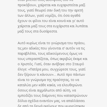
προκόβουν, χαίρεται και ευχαριστείται μαζί
τους, γιατί θεωρεί σαν δική του την αρετή
των άλλων, γιατί νομίζει, ότι όσα αγαθά
έχουν οι φίλοι του είναι κοινά και γι’ αυτό
χαίρεται μαζί τους στα ευχάριστα και λυπάται
μαζί τους στα δυσάρεστα.
Αυτό κυρίως είναι το γνώρισμα του πράου,
τις μεν αδικίες που γίνονται σ’ αυτόν να τις
παραβλέπει, τους αδικούμενους όμως να
τους υπερασπίζεται, όπως ακριβώς έκαμε και
ο Χριστός. Γιατί, όταν ανέβηκε στο Σταυρό
έλεγε: «Πατέρα μου, συγχώρεσε τους, γιατί
δεν ξέρουν τι κάνουν»… Αυτό προ πάντων
είναι το γνώρισμα της πραότητας, το να
καταλύει μεν κάθε κακία, να ελευθερώνει
όσους είναι αιχμάλωτοι από αύτη, να
εμποδίζει τους δαίμονες που καταστρώνουν
δόλια σχέδια εναντίον μας, να απαλλάσσει
δε από τα δεινά εκείνους που κυριεύτηκαν