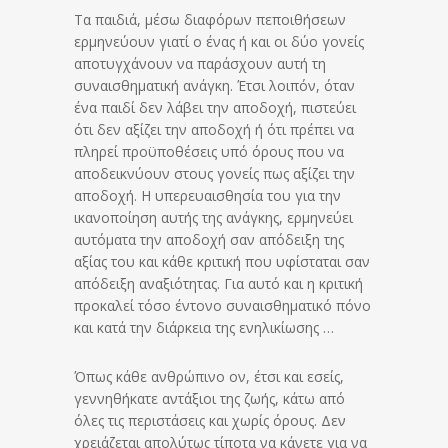
Τα παιδιά, μέσω διαφόρων πεποιθήσεων
ερμηνεύουν γιατί ο ένας ή και οι δύο γονείς
αποτυγχάνουν να παράσχουν αυτή τη
συναισθηματική ανάγκη. Έτσι λοιπόν, όταν
ένα παιδί δεν λάβει την αποδοχή, πιστεύει
ότι δεν αξίζει την αποδοχή ή ότι πρέπει να
πληρεί προϋποθέσεις υπό όρους που να
αποδεικνύουν στους γονείς πως αξίζει την
αποδοχή. Η υπερευαισθησία του για την
ικανοποίηση αυτής της ανάγκης, ερμηνεύει
αυτόματα την αποδοχή σαν απόδειξη της
αξίας του και κάθε κριτική που υφίσταται σαν
απόδειξη αναξιότητας. Για αυτό και η κριτική
προκαλεί τόσο έντονο συναισθηματικό πόνο
και κατά την διάρκεια της ενηλικίωσης …
Όπως κάθε ανθρώπινο ον, έτσι και εσείς,
γεννηθήκατε αντάξιοι της ζωής, κάτω από
όλες τις περιστάσεις και χωρίς όρους. Δεν
χρειάζεται απολύτως τίποτα να κάνετε για να