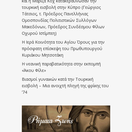
και η Μαρίζα Κοχ κατακεραύνωσαν την
τουρκική εισβολή στην Κύπρο (Γεώργιος
Τάτσιος, τ. Πρόεδρος Πανελλήνιας
Ομοσπονδίας Πολιτιστικών Συλλόγων
Μακεδόνων, Πρόεδρος Συνδέσμου Φίλων
Οχυρού Ιστίμπεη)
Η Ιερά Κοινότητα του Αγίου Όρους για την
πρόσφατη επίσκεψη του Πρωθυπουργού
Κυριάκου Μητσοτάκη
Η νεανική παραβατικότητα στην εκπομπή
«Άκου Φίλε»
Βιασμοί γυναικών κατά την Τουρκική
εισβολή – Μια ανοιχτή πληγή της φρίκης του
’74