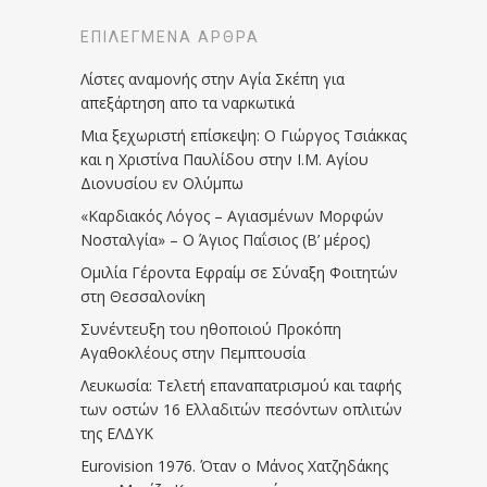
ΕΠΙΛΕΓΜΈΝΑ ΆΡΘΡΑ
Λίστες αναμονής στην Αγία Σκέπη για
απεξάρτηση απο τα ναρκωτικά
Μια ξεχωριστή επίσκεψη: Ο Γιώργος Τσιάκκας
και η Χριστίνα Παυλίδου στην Ι.Μ. Αγίου
Διονυσίου εν Ολύμπω
«Καρδιακός Λόγος – Αγιασμένων Μορφών
Νοσταλγία» – Ο Άγιος Παΐσιος (Β’ μέρος)
Ομιλία Γέροντα Εφραίμ σε Σύναξη Φοιτητών
στη Θεσσαλονίκη
Συνέντευξη του ηθοποιού Προκόπη
Αγαθοκλέους στην Πεμπτουσία
Λευκωσία: Τελετή επαναπατρισμού και ταφής
των οστών 16 Ελλαδιτών πεσόντων οπλιτών
της ΕΛΔΥΚ
Eurovision 1976. Όταν ο Μάνος Χατζηδάκης