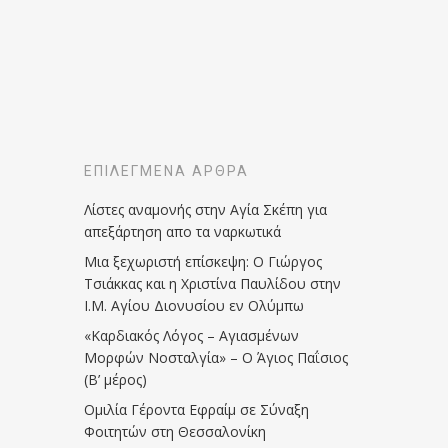
ΕΠΙΛΕΓΜΈΝΑ ΆΡΘΡΑ
Λίστες αναμονής στην Αγία Σκέπη για
απεξάρτηση απο τα ναρκωτικά
Μια ξεχωριστή επίσκεψη: Ο Γιώργος
Τσιάκκας και η Χριστίνα Παυλίδου στην
Ι.Μ. Αγίου Διονυσίου εν Ολύμπω
«Καρδιακός Λόγος – Αγιασμένων
Μορφών Νοσταλγία» – Ο Άγιος Παΐσιος
(Β’ μέρος)
Ομιλία Γέροντα Εφραίμ σε Σύναξη
Φοιτητών στη Θεσσαλονίκη