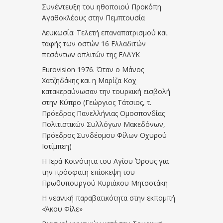
Συνέντευξη του ηθοποιού Προκόπη
Αγαθοκλέους στην Πεμπτουσία
Λευκωσία: Τελετή επαναπατρισμού και
ταφής των οστών 16 Ελλαδιτών
πεσόντων οπλιτών της ΕΛΔΥΚ
Eurovision 1976. Όταν ο Μάνος
Χατζηδάκης και η Μαρίζα Κοχ
κατακεραύνωσαν την τουρκική εισβολή
στην Κύπρο (Γεώργιος Τάτσιος, τ.
Πρόεδρος Πανελλήνιας Ομοσπονδίας
Πολιτιστικών Συλλόγων Μακεδόνων,
Πρόεδρος Συνδέσμου Φίλων Οχυρού
Ιστίμπεη)
Η Ιερά Κοινότητα του Αγίου Όρους για
την πρόσφατη επίσκεψη του
Πρωθυπουργού Κυριάκου Μητσοτάκη
Η νεανική παραβατικότητα στην εκπομπή
«Άκου Φίλε»