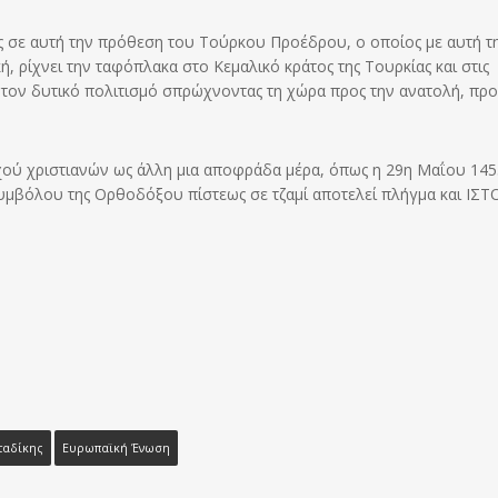
ης σε αυτή την πρόθεση του Τούρκου Προέδρου, ο οποίος με αυτή τ
, ρίχνει την ταφόπλακα στο Κεμαλικό κράτος της Τουρκίας και στις
ι τον δυτικό πολιτισμό σπρώχνοντας τη χώρα προς την ανατολή, προ
χού χριστιανών ως άλλη μια αποφράδα μέρα, όπως η 29η Μαΐου 1453
υμβόλου της Ορθοδόξου πίστεως σε τζαμί αποτελεί πλήγμα και ΙΣΤ
ταδίκης
Ευρωπαϊκή Ένωση