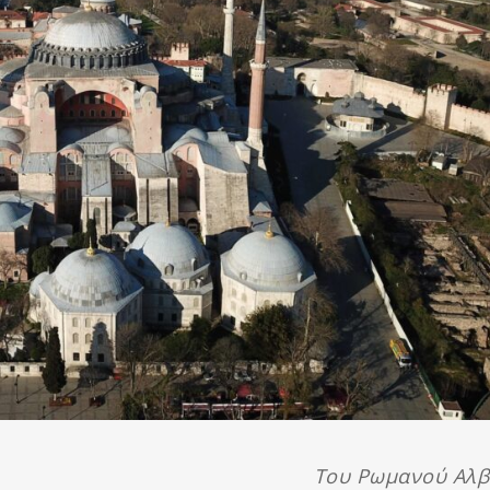
Του Ρωμανού Αλβ