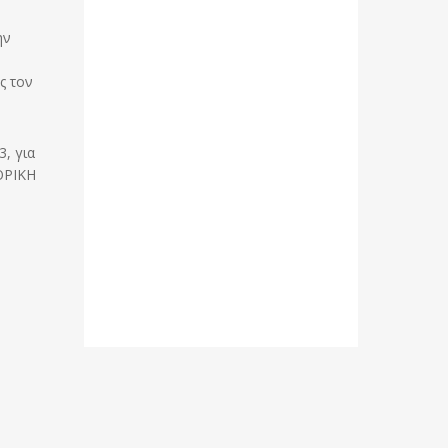
ην
ς τον
, για
ΟΡΙΚΗ