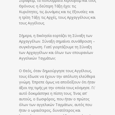
Σεραφείμ, τα πολυόμματα Χερουβείμ και τους
Θρόνους· η δεύτερη Τάξη έχει: τις
Κυριότητες, τις Δυνάμεις και τις Εξουσίες· και
η τρίτη Τάξη: τις Αρχές, τους Αρχαγγέλους και
τους Αγγέλους.
Σήμερα, η Εκκλησία εορτάζει τη Σύναξη των
Αρχαγγέλων. Σύναξη σημαίνει συνάθροιση –
συγκέντρωση. Γιατί γιορτάζουμε τη Σύναξη
των Αρχαγγέλων και όλων των επουρανίων
Αγγελικών Ταγμάτων;
Ο Θεός, όταν δημιούργησε τους Αγγέλους,
τους έδωσε να έχουν την απόλυτη ελεύθερα
γνώμη. Έπρεπε όμως να αποδείξουν ότι ήταν
άξιοι της τιμής με την οποία τους κόσμησε. Γι’
αυτό δοκιμάστηκε η πίστη τους. Ένας απ’
αυτούς, ο Εωσφόρος, που ήταν ο πρώτος
όλων των αγγελικών Ταγμάτων, αυτός που
ήταν ο ωραιότερος, δυνατότερος και