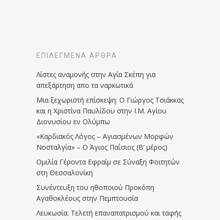
ΕΠΙΛΕΓΜΈΝΑ ΆΡΘΡΑ
Λίστες αναμονής στην Αγία Σκέπη για
απεξάρτηση απο τα ναρκωτικά
Μια ξεχωριστή επίσκεψη: Ο Γιώργος Τσιάκκας
και η Χριστίνα Παυλίδου στην Ι.Μ. Αγίου
Διονυσίου εν Ολύμπω
«Καρδιακός Λόγος – Αγιασμένων Μορφών
Νοσταλγία» – Ο Άγιος Παΐσιος (Β’ μέρος)
Ομιλία Γέροντα Εφραίμ σε Σύναξη Φοιτητών
στη Θεσσαλονίκη
Συνέντευξη του ηθοποιού Προκόπη
Αγαθοκλέους στην Πεμπτουσία
Λευκωσία: Τελετή επαναπατρισμού και ταφής