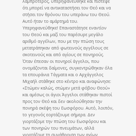
λαμπρότερος, υπερηφανεύθηκε και πίστεψε
ότι μπορεί να αντικαταστήσει τον Θεό και να
στήσει τον θρόνου του υπεράνω του Θεού.
Αυτό ήταν το αμάρτημά του.
Υπερηφανεύθηκε! Επαναστάτησε εναντίον
του Θεού και μαζί του παρέσυρε μεγάλο
αριθμό αγγέλων, που με την πτώση τους
μετατράπηκαν από φωτεινούς αγγέλους σε
σκοτεινούς και από αγίους σε πονηρούς.
Όταν έπεσαν οι πονηροί άγγελοι, που
ονομάζονται δαίμονες, συγκεντρώθηκαν όλα
τα επουράνια Τάγματα και ο Αρχάγγελος
Μιχαήλ στάθηκε στο κέντρο και αναφώνησε:
«Στώμεν καλώς, στώμεν μετά φόβου Θεού»
και αμέσως οι άγιοι Άγγελοι στάθηκαν πιστοί
προς τον Θεό και δεν ακολούθησαν την
πονηρά σκέψη του Εωσφόρου. Αυτό, λοιπόν,
το γεγονός εορτάζουμε σήμερα. Δεν
γιορτάζομε την πτώση του Εωσφόρου και
των πονηρών του πνευμάτων, αλλά
γιορτάζομε τη συνάθροιση των αγίων