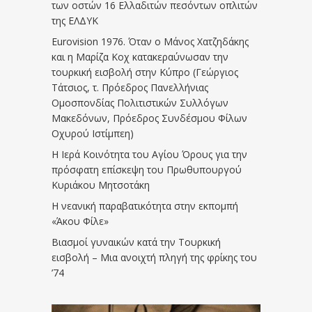
των οστών 16 Ελλαδιτών πεσόντων οπλιτών
της ΕΛΔΥΚ
Eurovision 1976. Όταν ο Μάνος Χατζηδάκης
και η Μαρίζα Κοχ κατακεραύνωσαν την
τουρκική εισβολή στην Κύπρο (Γεώργιος
Τάτσιος, τ. Πρόεδρος Πανελλήνιας
Ομοσπονδίας Πολιτιστικών Συλλόγων
Μακεδόνων, Πρόεδρος Συνδέσμου Φίλων
Οχυρού Ιστίμπεη)
Η Ιερά Κοινότητα του Αγίου Όρους για την
πρόσφατη επίσκεψη του Πρωθυπουργού
Κυριάκου Μητσοτάκη
Η νεανική παραβατικότητα στην εκπομπή
«Άκου Φίλε»
Βιασμοί γυναικών κατά την Τουρκική
εισβολή – Μια ανοιχτή πληγή της φρίκης του
’74