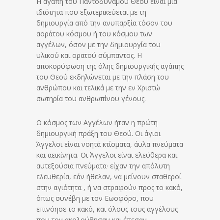
Η αγάπη του Παντοδυνάμου Θεού είναι μία
ιδιότητα που εξωτερικεύεται με τη
δημιουργία από την ανυπαρξία τόσον του
αοράτου κόσμου ή του κόσμου των
αγγέλων, όσον με την δημιουργία του
υλικού και ορατού σύμπαντος. Η
αποκορύφωση της όλης δημιουργικής αγάπης
του Θεού εκδηλώνεται με την πλάση του
ανθρώπου και τελικά με την εν Χριστώ
σωτηρία του ανθρωπίνου γένους.
Ο κόσμος των Αγγέλων ήταν η πρώτη
δημιουργική πράξη του Θεού. Οι άγιοι
Άγγελοι είναι νοητά κτίσματα, άυλα πνεύματα
και αεικίνητα. Οι Άγγελοι είναι ελεύθερα και
αυτεξούσια πνεύματα· είχαν την απόλυτη
ελευθερία, εάν ήθελαν, να μείνουν σταθεροί
στην αγιότητα , ή να στραφούν προς το κακό,
όπως συνέβη με τον Εωσφόρο, που
επινόησε το κακό, και όλους τους αγγέλους
που τον ακολούθησαν και έπεσαν.