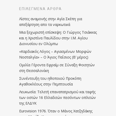
ΕΠΙΛΕΓΜΈΝΑ ΆΡΘΡΑ
Λίστες αναμονής στην Αγία Σκέπη για
απεξάρτηση απο τα ναρκωτικά
Μια ξεχωριστή επίσκεψη: Ο Γιώργος Τσιάκκας
και η Χριστίνα Παυλίδου στην Ι.Μ. Αγίου
Διονυσίου εν Ολύμπω
«Καρδιακός Λόγος – Αγιασμένων Μορφών
Νοσταλγία» – Ο Άγιος Παΐσιος (Β’ μέρος)
Ομιλία Γέροντα Εφραίμ σε Σύναξη Φοιτητών
στη Θεσσαλονίκη
Συνέντευξη του ηθοποιού Προκόπη
Αγαθοκλέους στην Πεμπτουσία
Λευκωσία: Τελετή επαναπατρισμού και ταφής
των οστών 16 Ελλαδιτών πεσόντων οπλιτών
της ΕΛΔΥΚ
Eurovision 1976. Όταν ο Μάνος Χατζηδάκης