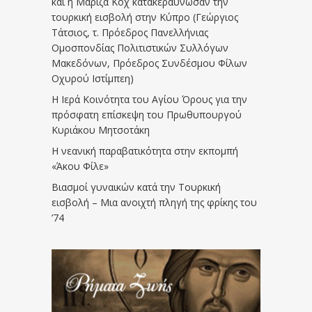
και η Μαρίζα Κοχ κατακεραύνωσαν την
τουρκική εισβολή στην Κύπρο (Γεώργιος
Τάτσιος, τ. Πρόεδρος Πανελλήνιας
Ομοσπονδίας Πολιτιστικών Συλλόγων
Μακεδόνων, Πρόεδρος Συνδέσμου Φίλων
Οχυρού Ιστίμπεη)
Η Ιερά Κοινότητα του Αγίου Όρους για την
πρόσφατη επίσκεψη του Πρωθυπουργού
Κυριάκου Μητσοτάκη
Η νεανική παραβατικότητα στην εκπομπή
«Άκου Φίλε»
Βιασμοί γυναικών κατά την Τουρκική
εισβολή – Μια ανοιχτή πληγή της φρίκης του
’74