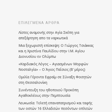
ΕΠΙΛΕΓΜΈΝΑ ΆΡΘΡΑ
Λίστες αναμονής στην Αγία Σκέπη για
απεξάρτηση απο τα ναρκωτικά
Μια ξεχωριστή επίσκεψη: Ο Γιώργος Τσιάκκας
και η Χριστίνα Παυλίδου στην Ι.Μ. Αγίου
Διονυσίου εν Ολύμπω
«Καρδιακός Λόγος – Αγιασμένων Μορφών
Νοσταλγία» – Ο Άγιος Παΐσιος (Β’ μέρος)
Ομιλία Γέροντα Εφραίμ σε Σύναξη Φοιτητών
στη Θεσσαλονίκη
Συνέντευξη του ηθοποιού Προκόπη
Αγαθοκλέους στην Πεμπτουσία
Λευκωσία: Τελετή επαναπατρισμού και ταφής
των οστών 16 Ελλαδιτών πεσόντων οπλιτών