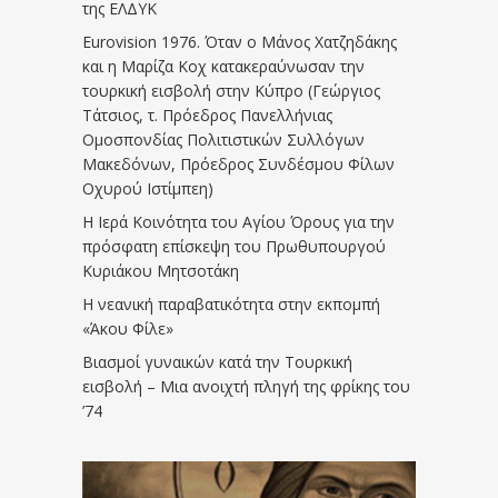
της ΕΛΔΥΚ
Eurovision 1976. Όταν ο Μάνος Χατζηδάκης
και η Μαρίζα Κοχ κατακεραύνωσαν την
τουρκική εισβολή στην Κύπρο (Γεώργιος
Τάτσιος, τ. Πρόεδρος Πανελλήνιας
Ομοσπονδίας Πολιτιστικών Συλλόγων
Μακεδόνων, Πρόεδρος Συνδέσμου Φίλων
Οχυρού Ιστίμπεη)
Η Ιερά Κοινότητα του Αγίου Όρους για την
πρόσφατη επίσκεψη του Πρωθυπουργού
Κυριάκου Μητσοτάκη
Η νεανική παραβατικότητα στην εκπομπή
«Άκου Φίλε»
Βιασμοί γυναικών κατά την Τουρκική
εισβολή – Μια ανοιχτή πληγή της φρίκης του
’74