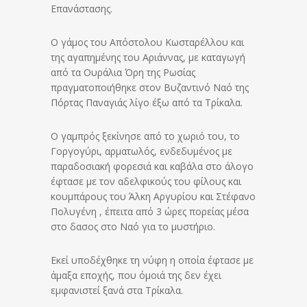
Επανάστασης.
Ο γάμος του Απόστολου Κωσταρέλλου και
της αγαπημένης του Αριάννας, με καταγωγή
από τα Ουράλια Όρη της Ρωσίας
πραγματοποιήθηκε στον Βυζαντινό Ναό της
Πόρτας Παναγιάς λίγο έξω από τα Τρίκαλα.
Ο γαμπρός ξεκίνησε από το χωριό του, το
Γοργογύρι, αρματωλός, ενδεδυμένος με
παραδοσιακή φορεσιά και καβάλα στο άλογο
έφτασε με τον αδελφικούς του φίλους και
κουμπάρους του Άλκη Αργυρίου και Στέφανο
Πολυγένη , έπειτα από 3 ώρες πορείας μέσα
στο δασος στο Ναό για το μυστήριο.
Εκεί υποδέχθηκε τη νύφη η οποία έφτασε με
άμαξα εποχής, που όμοιά της δεν έχει
εμφανιστεί ξανά στα Τρίκαλα.