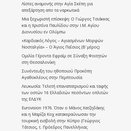
Λίστες αναμονής στην Αγία Σκέπη για
απεξάρτηση απο τα ναρκωτικά
Μια ξεχωριστή επίσκεψη: Ο Γιώργος Τσιάκκας
και η Χριστίνα Παυλίδου στην Ι.Μ. Αγίου
Διονυσίου εν Ολύμπω
«Καρδιακός Λόγος – Αγιασμένων Μορφών
Νοσταλγία» – Ο Άγιος Παΐσιος (Β’ μέρος)
Ομιλία Γέροντα Εφραίμ σε Σύναξη Φοιτητών
στη Θεσσαλονίκη
Συνέντευξη του ηθοποιού Προκόπη
Αγαθοκλέους στην Πεμπτουσία
Λευκωσία: Τελετή επαναπατρισμού και ταφής
των οστών 16 Ελλαδιτών πεσόντων οπλιτών
της ΕΛΔΥΚ
Eurovision 1976. Όταν ο Μάνος Χατζηδάκης
και η Μαρίζα Κοχ κατακεραύνωσαν την
τουρκική εισβολή στην Κύπρο (Γεώργιος
Τάτσιος, τ. Πρόεδρος Πανελλήνιας