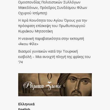
Ομοσπονδίας Πολιτιστικών Συλλόγων
Μακεδόνων, Πρόεδρος Συνδέσμου Φίλων
Οχυρού Ιστίμπεη)
Η Ιερά Κοινότητα του Αγίου Όρους για την
πρόσφατη επίσκεψη του Πρωθυπουργού
Κυριάκου Μητσοτάκη
Η νεανική παραβατικότητα στην εκπομπή
«Άκου Φίλε»
Βιασμοί γυναικών κατά την Τουρκική
εισβολή – Μια ανοιχτή πληγή της φρίκης του
’74
Ελληνικά
English