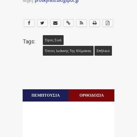
πηγή:
proskynitis.blogspot.gr
Όρος Σινά
Tags:
Όσιος Ιωάννης Της Κλίμακας
Σπήλαιο
ΠΕΜΠΤΟΥΣΙΑ
ΟΡΘΟΔΟΞΙΑ