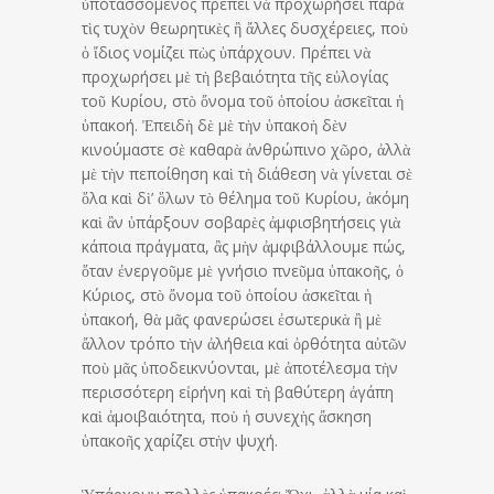
ὑποτασσόμενος πρέπει νὰ προχωρήσει παρὰ
τὶς τυχὸν θεωρητικὲς ἢ ἄλλες δυσχέρειες, ποὺ
ὁ ἴδιος νομίζει πὼς ὑπάρχουν. Πρέπει νὰ
προχωρήσει μὲ τὴ βεβαιότητα τῆς εὐλογίας
τοῦ Κυρίου, στὸ ὄνομα τοῦ ὁποίου ἀσκεῖται ἡ
ὑπακοή. Ἐπειδὴ δὲ μὲ τὴν ὑπακοὴ δὲν
κινούμαστε σὲ καθαρὰ ἀνθρώπινο χῶρο, ἀλλὰ
μὲ τὴν πεποίθηση καὶ τὴ διάθεση νὰ γίνεται σὲ
ὅλα καὶ δὶ’ ὅλων τὸ θέλημα τοῦ Κυρίου, ἀκόμη
καὶ ἂν ὑπάρξουν σοβαρὲς ἀμφισβητήσεις γιὰ
κάποια πράγματα, ἂς μὴν ἀμφιβάλλουμε πώς,
ὅταν ἐνεργοῦμε μὲ γνήσιο πνεῦμα ὑπακοῆς, ὁ
Κύριος, στὸ ὄνομα τοῦ ὁποίου ἀσκεῖται ἡ
ὑπακοή, θὰ μᾶς φανερώσει ἐσωτερικὰ ἢ μὲ
ἄλλον τρόπο τὴν ἀλήθεια καὶ ὀρθότητα αὐτῶν
ποὺ μᾶς ὑποδεικνύονται, μὲ ἀποτέλεσμα τὴν
περισσότερη εἰρήνη καὶ τὴ βαθύτερη ἀγάπη
καὶ ἀμοιβαιότητα, ποὺ ἡ συνεχὴς ἄσκηση
ὑπακοῆς χαρίζει στὴν ψυχή.