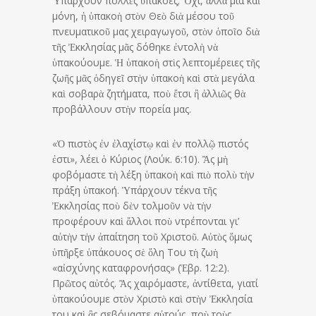
Ὑπάρχουν πολλὲς ὑπακοές; Ὄχι, ἀλλὰ μία καὶ
μόνη, ἡ ὑπακοὴ στὸν Θεὸ διὰ μέσου τοῦ
πνευματικοῦ μας χειραγωγοῦ, στὸν ὁποῖο διὰ
τῆς Ἐκκλησίας μᾶς δόθηκε ἐντολὴ νὰ
ὑπακούουμε. Ἡ ὑπακοὴ στὶς λεπτομέρειες τῆς
ζωῆς μᾶς ὁδηγεῖ στὴν ὑπακοὴ καὶ στὰ μεγάλα
καὶ σοβαρὰ ζητήματα, ποὺ ἔτσι ἢ ἀλλιῶς θὰ
προβάλλουν στὴν πορεία μας.
«Ὁ πιστὸς ἐν ἐλαχίστῳ καὶ ἐν πολλῷ πιστός
ἐστι», λέει ὁ Κύριος (Λούκ. 6:10). Ἂς μὴ
φοβόμαστε τὴ λέξη ὑπακοὴ καὶ πιὸ πολὺ τὴν
πράξη ὑπακοή. Ὑπάρχουν τέκνα τῆς
Ἐκκλησίας ποὺ δὲν τολμοῦν νὰ τὴν
προφέρουν καὶ ἄλλοι ποὺ ντρέπονται γι’
αὐτὴν τὴν ἀπαίτηση τοῦ Χριστοῦ. Αὐτὸς ὅμως
ὑπῆρξε ὑπάκουος σὲ ὅλη Του τὴ ζωὴ
«αἰσχύνης καταφρονήσας» (Ἑβρ. 12:2).
Πρῶτος αὐτός. Ἂς χαιρόμαστε, ἀντίθετα, γιατί
ὑπακούουμε στὸν Χριστὸ καὶ στὴν Ἐκκλησία
του καὶ ἂς σεβόμαστε αὐτούς, ποὺ τοὺς