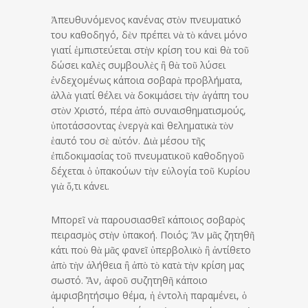
Ἀπευθυνόμενος κανένας στὸν πνευματικό
του καθοδηγό, δὲν πρέπει νὰ τὸ κάνει μόνο
γιατί ἐμπιστεύεται στὴν κρίση του καὶ θὰ τοῦ
δώσει καλὲς συμβουλὲς ἢ θὰ τοῦ λύσει
ἐνδεχομένως κάποια σοβαρὰ προβλήματα,
ἀλλὰ γιατί θέλει νὰ δοκιμάσει τὴν ἀγάπη του
στὸν Χριστό, πέρα ἀπὸ συναισθηματισμούς,
ὑποτάσσοντας ἐνεργὰ καὶ θεληματικὰ τὸν
ἑαυτό του σὲ αὐτόν. Διὰ μέσου τῆς
ἐπιδοκιμασίας τοῦ πνευματικοῦ καθοδηγοῦ
δέχεται ὁ ὑπακούων τὴν εὐλογία τοῦ Κυρίου
γιὰ ὅ,τι κάνει.
Μπορεῖ νὰ παρουσιασθεῖ κάποιος σοβαρὸς
πειρασμὸς στὴν ὑπακοή. Ποιός; Ἂν μᾶς ζητηθῆ
κάτι ποὺ θὰ μᾶς φανεῖ ὑπερβολικὸ ἢ ἀντίθετο
ἀπὸ τὴν ἀλήθεια ἢ ἀπὸ τὸ κατὰ τὴν κρίση μας
σωστό. Ἄν, ἀφοῦ συζητηθῆ κάποιο
ἀμφισβητήσιμο θέμα, ἡ ἐντολὴ παραμένει, ὁ