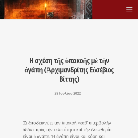
H σχέση τῆς ὑπακοῆς μὲ τὴν
ἀγάπη (Ἀρχιμανδρίτης Εὐσέβιος
Βίττης)
28 Ιουλίου 2022
Ὅ,τι ἀποδεικνύει τὴν ὑπακοὴ «καθ’ ὑπερβολὴν
ὁδὸν» πρὸς τὴν τελειότητα καὶ τὴν ἐλευθερία
εἶναι ἡ ἀγάπη. Ἡ ἀγάπη εἶναι καὶ κόρη καὶ