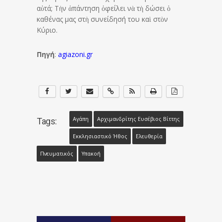
αὐτά; Τὴν ἀπάντηση ὀφείλει νὰ τὴ δώσει ὁ
καθένας μας στὴ συνείδησή του καὶ στὸν
Κύριο.
Πηγή
:
agiazoni.gr
Αγάπη
Αρχιμανδρίτης Ευσέβιος Βίττης
Tags:
Εκκλησιαστικό Ήθος
Ελευθερία
Πνευματικός
Υπακοή