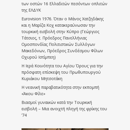
των οστών 16 Ελλαδιτών πεσόντων οπλιτών
της ΕΛΔΥΚ
Eurovision 1976. Όταν ο Μάνος Χατζηδάκης
και η Μαρίζα Κοχ κατακεραύνωσαν την
τουρκική εισβολή στην Κύπρο (Γεώργιος
Τάτσιος, τ. Πρόεδρος Πανελλήνιας
Ομοσπονδίας Πολιτιστικών Συλλόγων
Μακεδόνων, Πρόεδρος Συνδέσμου Φίλων
Οχυρού Ιστίμπεη)
Η Ιερά Κοινότητα του Αγίου Όρους για την
πρόσφατη επίσκεψη του Πρωθυπουργού
Κυριάκου Μητσοτάκη
Η νεανική παραβατικότητα στην εκπομπή
«Άκου Φίλε»
Βιασμοί γυναικών κατά την Τουρκική
εισβολή – Μια ανοιχτή πληγή της φρίκης του
’74