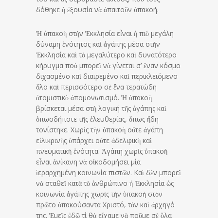
δόθηκε ἡ ἐξουσία νὰ ἀπαιτοῦν ὑπακοή.
Ἡ ὑπακοὴ στὴν Ἐκκλησία εἶναι ἡ πιὸ μεγάλη
δύναμη ἑνότητος καὶ ἀγάπης μέσα στὴν
Ἐκκλησία καὶ τὸ μεγαλύτερο καὶ δυνατότερο
κήρυγμα ποὺ μπορεῖ νὰ γίνεται σ’ ἕναν κόσμο
διχασμένο καὶ διαιρεμένο καὶ περικλειόμενο
ὅλο καὶ περισσότερο σὲ ἕνα τερατώδη
ἀτομιστικὸ ἀπομονωτισμό. Ἡ ὑπακοὴ
βρίσκεται μέσα στὴ λογική τῆς ἀγάπης καὶ
ὁπωσδήποτε τῆς ἐλευθερίας, ὅπως ἤδη
τονίστηκε. Χωρὶς τὴν ὑπακοὴ οὔτε ἀγάπη
εἰλικρινὴς ὑπάρχει οὔτε ἀδελφικὴ καὶ
πνευματικὴ ἑνότητα. Ἀγάπη χωρὶς ὑπακοὴ
εἶναι ἀνίκανη νὰ οἰκοδομήσει μία
ἱεραρχημένη κοινωνία πιστῶν. Καὶ δὲν μπορεῖ
νὰ σταθεῖ κατὰ τὸ ἀνθρώπινο ἡ Ἐκκλησία ὡς
κοινωνία ἀγάπης χωρὶς τὴν ὑπακοὴ στὸν
πρῶτο ὑπακούσαντα Χριστό, τὸν καὶ ἀρχηγό
της. Ἐμεῖς ἐδῶ τί θὰ εἴχαμε νὰ ποῦμε σὲ ὅλα