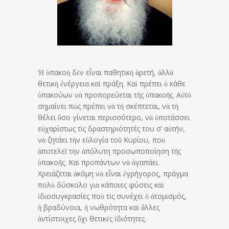
Ἡ ὑπακοὴ δὲν εἶναι παθητικὴ ἀρετή, ἀλλὰ
θετικὴ ἐνέργεια καὶ πράξη. Καὶ πρέπει ὁ κάθε
ὑπακούων νὰ προπορεύεται τῆς ὑπακοῆς. Αὐτὸ
σημαίνει πὼς πρέπει νὰ τὴ σκέπτεται, νὰ τὴ
θέλει ὅσο γίνεται περισσότερο, νὰ ὑποτάσσει
εὐχαρίστως τὶς δραστηριότητές του σ’ αὐτήν,
νὰ ζητάει τὴν εὐλογία τοῦ Κυρίου, ποὺ
ἀποτελεῖ τὴν ἀπόλυτη προσωποποίηση τῆς
ὑπακοῆς. Καὶ προπάντων νὰ ἀγαπάει.
Χρειάζεται ἀκόμη νὰ εἶναι ἐγρήγορος, πράγμα
πολὺ δύσκολο γιὰ κάποιες φύσεις καὶ
ἰδιοσυγκρασίες ποὺ τὶς συνέχει ὁ ἀτομισμός,
ἡ βραδύνοια, ἡ νωθρότητα καὶ ἄλλες
ἀντίστοιχες ὄχι θετικὲς ἰδιότητες.