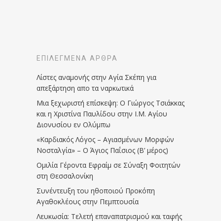
ΕΠΙΛΕΓΜΈΝΑ ΆΡΘΡΑ
Λίστες αναμονής στην Αγία Σκέπη για
απεξάρτηση απο τα ναρκωτικά
Μια ξεχωριστή επίσκεψη: Ο Γιώργος Τσιάκκας
και η Χριστίνα Παυλίδου στην Ι.Μ. Αγίου
Διονυσίου εν Ολύμπω
«Καρδιακός Λόγος – Αγιασμένων Μορφών
Νοσταλγία» – Ο Άγιος Παΐσιος (Β’ μέρος)
Ομιλία Γέροντα Εφραίμ σε Σύναξη Φοιτητών
στη Θεσσαλονίκη
Συνέντευξη του ηθοποιού Προκόπη
Αγαθοκλέους στην Πεμπτουσία
Λευκωσία: Τελετή επαναπατρισμού και ταφής