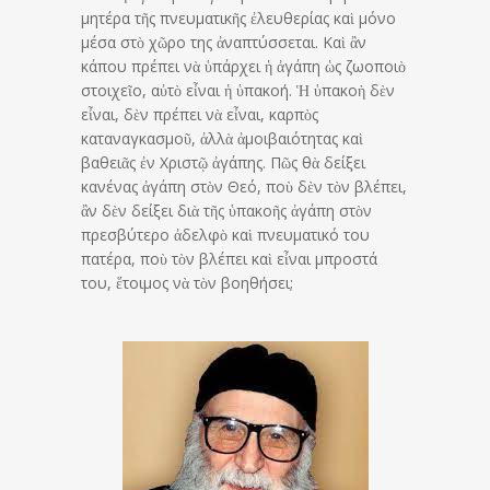
μητέρα τῆς πνευματικῆς ἐλευθερίας καὶ μόνο
μέσα στὸ χῶρο της ἀναπτύσσεται. Καὶ ἂν
κάπου πρέπει νὰ ὑπάρχει ἡ ἀγάπη ὡς ζωοποιὸ
στοιχεῖο, αὐτὸ εἶναι ἡ ὑπακοή. Ἡ ὑπακοὴ δὲν
εἶναι, δὲν πρέπει νὰ εἶναι, καρπὸς
καταναγκασμοῦ, ἀλλὰ ἀμοιβαιότητας καὶ
βαθειᾶς ἐν Χριστῷ ἀγάπης. Πῶς θὰ δείξει
κανένας ἀγάπη στὸν Θεό, ποὺ δὲν τὸν βλέπει,
ἂν δὲν δείξει διὰ τῆς ὑπακοῆς ἀγάπη στὸν
πρεσβύτερο ἀδελφὸ καὶ πνευματικό του
πατέρα, ποὺ τὸν βλέπει καὶ εἶναι μπροστά
του, ἕτοιμος νὰ τὸν βοηθήσει;