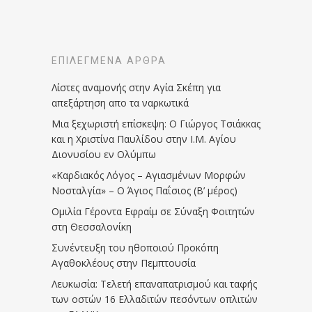
ΕΠΙΛΕΓΜΈΝΑ ΆΡΘΡΑ
Λίστες αναμονής στην Αγία Σκέπη για
απεξάρτηση απο τα ναρκωτικά
Μια ξεχωριστή επίσκεψη: Ο Γιώργος Τσιάκκας
και η Χριστίνα Παυλίδου στην Ι.Μ. Αγίου
Διονυσίου εν Ολύμπω
«Καρδιακός Λόγος – Αγιασμένων Μορφών
Νοσταλγία» – Ο Άγιος Παΐσιος (Β’ μέρος)
Ομιλία Γέροντα Εφραίμ σε Σύναξη Φοιτητών
στη Θεσσαλονίκη
Συνέντευξη του ηθοποιού Προκόπη
Αγαθοκλέους στην Πεμπτουσία
Λευκωσία: Τελετή επαναπατρισμού και ταφής
των οστών 16 Ελλαδιτών πεσόντων οπλιτών