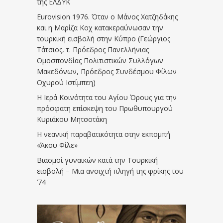
της ΕΛΔΥΚ
Eurovision 1976. Όταν ο Μάνος Χατζηδάκης
και η Μαρίζα Κοχ κατακεραύνωσαν την
τουρκική εισβολή στην Κύπρο (Γεώργιος
Τάτσιος, τ. Πρόεδρος Πανελλήνιας
Ομοσπονδίας Πολιτιστικών Συλλόγων
Μακεδόνων, Πρόεδρος Συνδέσμου Φίλων
Οχυρού Ιστίμπεη)
Η Ιερά Κοινότητα του Αγίου Όρους για την
πρόσφατη επίσκεψη του Πρωθυπουργού
Κυριάκου Μητσοτάκη
Η νεανική παραβατικότητα στην εκπομπή
«Άκου Φίλε»
Βιασμοί γυναικών κατά την Τουρκική
εισβολή – Μια ανοιχτή πληγή της φρίκης του
’74