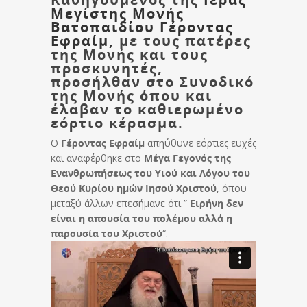
Μεγίστης Μονής
Βατοπαιδίου Γέροντας
Εφραίμ,
με τους πατέρες
της Μονής και τους
προσκυνητές,
προσήλθαν στο Συνοδικό
της Μονής όπου και
έλαβαν το καθιερωμένο
εόρτιο κέρασμα.
Ο
Γέροντας Εφραίμ
απηύθυνε εόρτιες ευχές
και αναφέρθηκε στο
Μέγα Γεγονός της
Ενανθρωπήσεως του Υιού και Λόγου του
Θεού Κυρίου ημών Ιησού Χριστού
, όπου
μεταξύ άλλων επεσήμανε ότι ”
Ειρήνη δεν
είναι η απουσία του πολέμου αλλά η
παρουσία του Χριστού
“.