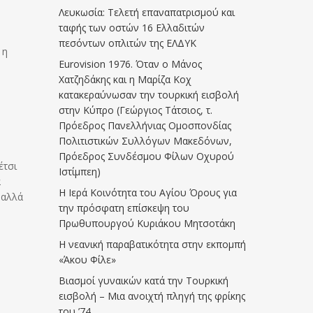
Λευκωσία: Τελετή επαναπατρισμού και
ταφής των οστών 16 Ελλαδιτών
πεσόντων οπλιτών της ΕΛΔΥΚ
 η
Eurovision 1976. Όταν ο Μάνος
Χατζηδάκης και η Μαρίζα Κοχ
κατακεραύνωσαν την τουρκική εισβολή
στην Κύπρο (Γεώργιος Τάτσιος, τ.
Πρόεδρος Πανελλήνιας Ομοσπονδίας
Πολιτιστικών Συλλόγων Μακεδόνων,
Πρόεδρος Συνδέσμου Φίλων Οχυρού
έτσι
Ιστίμπεη)
α
Η Ιερά Κοινότητα του Αγίου Όρους για
 αλλά
την πρόσφατη επίσκεψη του
Πρωθυπουργού Κυριάκου Μητσοτάκη
Η νεανική παραβατικότητα στην εκπομπή
«Άκου Φίλε»
Βιασμοί γυναικών κατά την Τουρκική
εισβολή – Μια ανοιχτή πληγή της φρίκης
του ’74