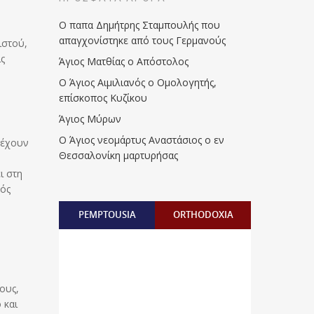
Ο παπα Δημήτρης Σταμπουλής που
απαγχονίστηκε από τους Γερμανούς
ιστού,
ις
Άγιος Ματθίας ο Απόστολος
Ο Άγιος Αιμιλιανός ο Ομολογητής,
επίσκοπος Κυζίκου
Άγιος Μύρων
Ο Άγιος νεομάρτυς Αναστάσιος ο εν
 έχουν
Θεσσαλονίκη μαρτυρήσας
ι στη
κός
PEMPTOUSIA
ORTHODOXIA
ους,
 και