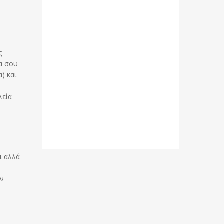
ς
ια σου
) και
λεία
ι αλλά
ον