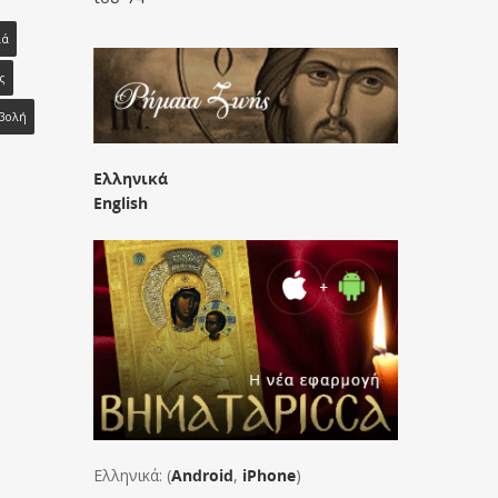
ιά
ς
βολή
Ελληνικά
English
Ελληνικά: (
Android
,
iPhone
)