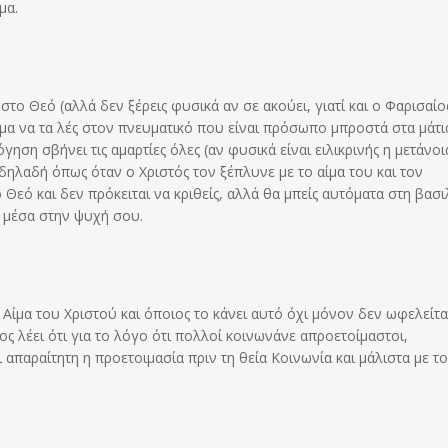
μα.
στο Θεό (αλλά δεν ξέρεις φυσικά αν σε ακούει, γιατί και ο Φαρισαίο
γμα να τα λές στον πνευματικό που είναι πρόσωπο μπροστά στα μάτ
ηση σβήνει τις αμαρτίες όλες (αν φυσικά είναι ειλικρινής η μετάνοια
δηλαδή όπως όταν ο Χριστός τον ξέπλυνε με το αίμα του και τον
 Θεό και δεν πρόκειται να κριθείς, αλλά θα μπείς αυτόματα στη βασι
 μέσα στην ψυχή σου.
ο Αίμα του Χριστού και όποιος το κάνει αυτό όχι μόνον δεν ωφελείτα
ς λέει ότι για το λόγο ότι πολλοί κοινωνάνε απροετοίμαστοι,
ι απαραίτητη η προετοιμασία πριν τη θεία Κοινωνία και μάλιστα με τ