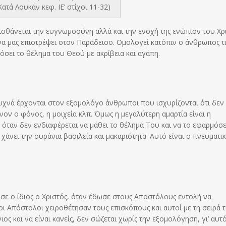
ατά Λουκάν κεφ. ΙΕ’ στίχοι 11-32)
αισθάνεται την ευγνωμοσύνη αλλά και την ενοχή της ενώπιον του Χρ
 να μας επιστρέψει στον Παράδεισο. Ομολογεί κατόπιν ο άνθρωπος τ
μόσει το θέλημα του Θεού με ακρίβεια και αγάπη.
Συχνά έρχονται στον εξομολόγο άνθρωποι που ισχυρίζονται ότι δεν
όνον ο φόνος, η μοιχεία κλπ. Όμως η μεγαλύτερη αμαρτία είναι η
 όταν δεν ενδιαφέρεται να μάθει το θέλημά Του και να το εφαρμόσε
χάνει την ουράνια βασιλεία και μακαριότητα. Αυτό είναι ο πνευματι
σε ο ίδιος ο Χριστός, όταν έδωσε στους Αποστόλους εντολή να
ι Απόστολοι χειροθέτησαν τους επισκόπους και αυτοί με τη σειρά τ
ιος και να είναι κανείς, δεν σώζεται χωρίς την εξομολόγηση, γι’ αυτό