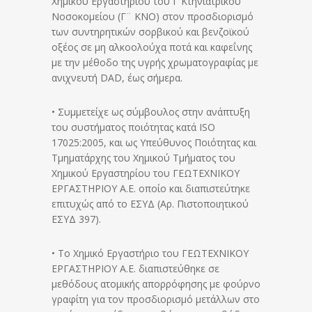
Χημικού Εργαστηρίου του Γ΄ Κτηνιατρικού
Νοσοκομείου (Γ¨ ΚΝΟ) στον προσδιορισμό
των συντηρητικών σορβικού και βενζοϊκού
οξέος σε μη αλκοολούχα ποτά και καφεΐνης
με την μέθοδο της υγρής χρωματογραφίας με
ανιχνευτή DAD, έως σήμερα.
• Συμμετείχε ως σύμβουλος στην ανάπτυξη
του συστήματος ποιότητας κατά ISO
17025:2005, και ως Υπεύθυνος Ποιότητας και
Τμηματάρχης του Χημικού Τμήματος του
Χημικού Εργαστηρίου του ΓΕΩΤΕΧΝΙΚΟΥ
ΕΡΓΑΣΤΗΡΙΟΥ Α.Ε. οποίο και διαπιστεύτηκε
επιτυχώς από το ΕΣΥΔ (Αρ. Πιστοποιητικού
ΕΣΥΔ 397).
• Το Χημικό Εργαστήριο του ΓΕΩΤΕΧΝΙΚΟΥ
ΕΡΓΑΣΤΗΡΙΟΥ Α.Ε. διαπιστεύθηκε σε
μεθόδους ατομικής απορρόφησης με φούρνο
γραφίτη για τον προσδιορισμό μετάλλων στο