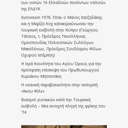
των οστών 16 Ελλαδιτών πεσόντων οπλιτών
της ΕΛΔΥΚ
Eurovision 1976. Όταν ο Μάνος Χατζηδάκης
και η Μαρίζα Κοχ κατακεραύνωσαν την
τουρκική εισβολή στην Κύπρο (Γεώργιος
Τάτσιος, τ. Πρόεδρος Πανελλήνιας
Ομοσπονδίας Πολιτιστικών Συλλόγων
Μακεδόνων, Πρόεδρος Συνδέσμου Φίλων
Οχυρού Ιστίμπεη)
Η Ιερά Κοινότητα του Αγίου Όρους για την
πρόσφατη επίσκεψη του Πρωθυπουργού
Κυριάκου Μητσοτάκη
Η νεανική παραβατικότητα στην εκπομπή
«Άκου Φίλε»
Βιασμοί γυναικών κατά την Τουρκική
εισβολή – Μια ανοιχτή πληγή της φρίκης του
’74