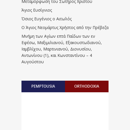
Μεταμόρφωση του Σωτήρος Χριστού
Άγιος Ευσίγνιος
Όσιος Ευγένιος ο Αιτωλός
Ο Άγιος Νεομάρτυς Χρήστος από την Πρέβεζα
Μνήμη των Aγίων επτά Παίδων των εν
Eφέσω, Mαξιμιλιανού, Eξακουστωδιανού,
Iαμβλίχου, Mαρτινιανού, Διονυσίου,
Aντωνίνου (1), και Kωνσταντίνου – 4
Αυγούστου
PEMPTOUSIA
ORTHODOXIA