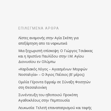
ΕΠΙΛΕΓΜΈΝΑ ΆΡΘΡΑ
Λίστες αναμονής στην Αγία Σκέπη για
απεξάρτηση απο τα ναρκωτικά
Μια ξεχωριστή επίσκεψη: Ο Γιώργος Τσιάκκας
και η Χριστίνα Παυλίδου στην Ι.Μ. Αγίου
Διονυσίου εν Ολύμπω
«Καρδιακός Λόγος – Αγιασμένων Μορφών
Νοσταλγία» – Ο Άγιος Παΐσιος (Β’ μέρος)
Ομιλία Γέροντα Εφραίμ σε Σύναξη Φοιτητών
στη Θεσσαλονίκη
Συνέντευξη του ηθοποιού Προκόπη
Αγαθοκλέους στην Πεμπτουσία
Λευκωσία: Τελετή επαναπατρισμού και ταφής