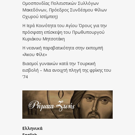
Ομοσπονδίας Πολιτιστικών Συλλόγων
Μακεδόνων, Πρόεδρος Συνδέσμου Φίλων
Οχυρού Ιστίμπεη)
Η Ιερά Κοινότητα του Αγίου Όρους για την
πρόσφατη επίσκεψη του Πρωθυπουργού
Κυριάκου Μητσοτάκη
Η νεανική παραβατικότητα στην εκπομπή
«Άκου Φίλε»
Βιασμοί γυναικών κατά την Τουρκική
εισβολή – Μια ανοιχτή πληγή της φρίκης του
’74
Ελληνικά
English