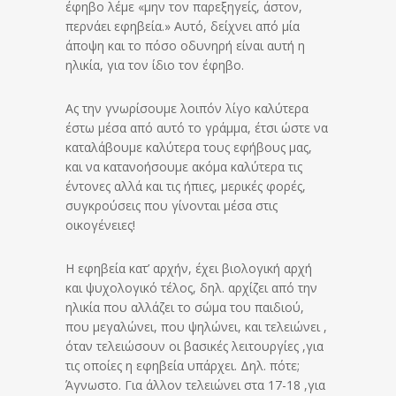
έφηβο λέμε «μην τον παρεξηγείς, άστον,
περνάει εφηβεία.» Αυτό, δείχνει από μία
άποψη και το πόσο οδυνηρή είναι αυτή η
ηλικία, για τον ίδιο τον έφηβο.
Ας την γνωρίσουμε λοιπόν λίγο καλύτερα
έστω μέσα από αυτό το γράμμα, έτσι ώστε να
καταλάβουμε καλύτερα τους εφήβους μας,
και να κατανοήσουμε ακόμα καλύτερα τις
έντονες αλλά και τις ήπιες, μερικές φορές,
συγκρούσεις που γίνονται μέσα στις
οικογένειες!
Η εφηβεία κατ’ αρχήν, έχει βιολογική αρχή
και ψυχολογικό τέλος, δηλ. αρχίζει από την
ηλικία που αλλάζει το σώμα του παιδιού,
που μεγαλώνει, που ψηλώνει, και τελειώνει ,
όταν τελειώσουν οι βασικές λειτουργίες ,για
τις οποίες η εφηβεία υπάρχει. Δηλ. πότε;
Άγνωστο. Για άλλον τελειώνει στα 17-18 ,για