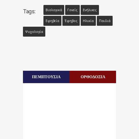
Βιολογικά
Γονείς
Ενήλικες
Tags:
Εφηβεία
Έφηβος
Ηλικία
Παιδιά
Ψυχολογία
ΠΕΜΠΤΟΥΣΙΑ
ΟΡΘΟΔΟΞΙΑ