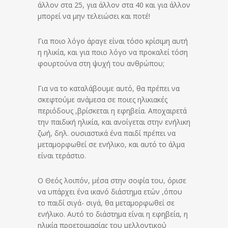
άλλον στα 25, για άλλον στα 40 και για άλλον
μπορεί να μην τελειώσει και ποτέ!
Για ποιο λόγο άραγε είναι τόσο κρίσιμη αυτή
η ηλικία, και για ποιο λόγο να προκαλεί τόση
φουρτούνα στη ψυχή του ανθρώπου;
Για να το καταλάβουμε αυτό, θα πρέπει να
σκεφτούμε ανάμεσα σε ποιες ηλικιακές
περιόδους ,βρίσκεται η εφηβεία. Αποχαιρετά
την παιδική ηλικία, και ανοίγεται στην ενήλικη
ζωή, δηλ. ουσιαστικά ένα παιδί πρέπει να
μεταμορφωθεί σε ενήλικο, και αυτό το άλμα
είναι τεράστιο.
Ο Θεός λοιπόν, μέσα στην σοφία του, όρισε
να υπάρχει ένα ικανό διάστημα ετών ,όπου
το παιδί σιγά- σιγά, θα μεταμορφωθεί σε
ενήλικο. Αυτό το διάστημα είναι η εφηβεία, η
ηλικία προετοιμασίας του μελλοντικού