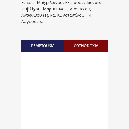
Eφέσω, Mαξιμιλιανού, Eξακουστωδιανού,
Iαμβλίχου, Mαρτινιανού, Διονυσίου,
Aντωνίνου (1), και Kωνσταντίνου – 4
Αυγούστου
PEMPTOUSIA
ORTHODOXIA