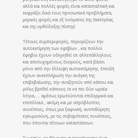
αλλά και πολλές φορές είναι κατασταλτική και
εκφράζει δικά τους προσωπικά προβλήματα,
μερικές φορές και εξ΄ ονόματος της Εκκλησίας
και της ορθόδοξης πίστης!
Τέτοιες συμπεριφορές, περιορίζουν την
αυτοεκτίμηση των εφήβων , και πολλοί
έφηβοι έχουν οδηγηθεί σε αλλεπάλληλους
και αποτυχημένους δεσμούς, κατά βάσει
μόνο από την έλλειψη αυτοεκτίμησης. Επειδή
έχουν ανεκπλήρωτη την ανάγκη της
επιβεβαίωσης, την αναζητούν από κάπου και
μόλις βρεθεί κάποιος /α να πει δύο ωραία
λόγια, … αμέσως ερωτεύονται επιδερμικά και
επιπόλαια , ακόμη και με απρόβλεπτες
συνέπειες, όπως μια ξαφνική, ανεπιθύμητη
εγκυμοσύνη, με τις σοβαρότατες συνέπειες,
που έπονται τέτοιων καταστάσεων.
Συνεπώς, το θέμα της αυτοεκτίμησης είναι