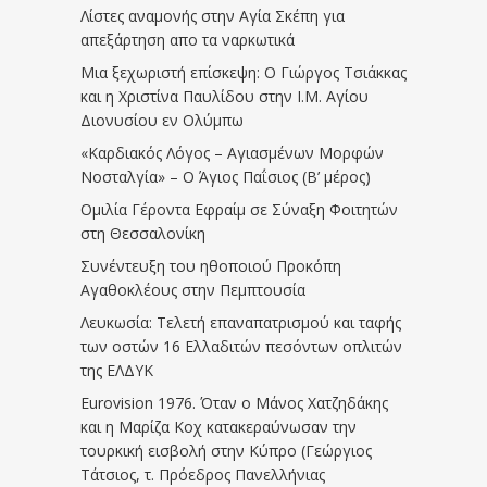
Λίστες αναμονής στην Αγία Σκέπη για
απεξάρτηση απο τα ναρκωτικά
Μια ξεχωριστή επίσκεψη: Ο Γιώργος Τσιάκκας
και η Χριστίνα Παυλίδου στην Ι.Μ. Αγίου
Διονυσίου εν Ολύμπω
«Καρδιακός Λόγος – Αγιασμένων Μορφών
Νοσταλγία» – Ο Άγιος Παΐσιος (Β’ μέρος)
Ομιλία Γέροντα Εφραίμ σε Σύναξη Φοιτητών
στη Θεσσαλονίκη
Συνέντευξη του ηθοποιού Προκόπη
Αγαθοκλέους στην Πεμπτουσία
Λευκωσία: Τελετή επαναπατρισμού και ταφής
των οστών 16 Ελλαδιτών πεσόντων οπλιτών
της ΕΛΔΥΚ
Eurovision 1976. Όταν ο Μάνος Χατζηδάκης
και η Μαρίζα Κοχ κατακεραύνωσαν την
τουρκική εισβολή στην Κύπρο (Γεώργιος
Τάτσιος, τ. Πρόεδρος Πανελλήνιας