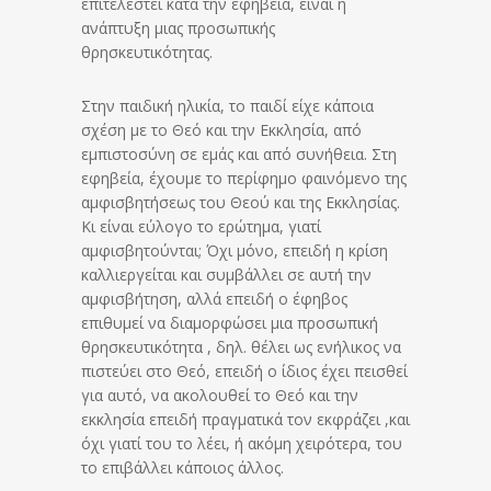
επιτελεστεί κατά την εφηβεία, είναι η
ανάπτυξη μιας προσωπικής
θρησκευτικότητας.
Στην παιδική ηλικία, το παιδί είχε κάποια
σχέση με το Θεό και την Εκκλησία, από
εμπιστοσύνη σε εμάς και από συνήθεια. Στη
εφηβεία, έχουμε το περίφημο φαινόμενο της
αμφισβητήσεως του Θεού και της Εκκλησίας.
Κι είναι εύλογο το ερώτημα, γιατί
αμφισβητούνται; Όχι μόνο, επειδή η κρίση
καλλιεργείται και συμβάλλει σε αυτή την
αμφισβήτηση, αλλά επειδή ο έφηβος
επιθυμεί να διαμορφώσει μια προσωπική
θρησκευτικότητα , δηλ. θέλει ως ενήλικος να
πιστεύει στο Θεό, επειδή ο ίδιος έχει πεισθεί
για αυτό, να ακολουθεί το Θεό και την
εκκλησία επειδή πραγματικά τον εκφράζει ,και
όχι γιατί του το λέει, ή ακόμη χειρότερα, του
το επιβάλλει κάποιος άλλος.