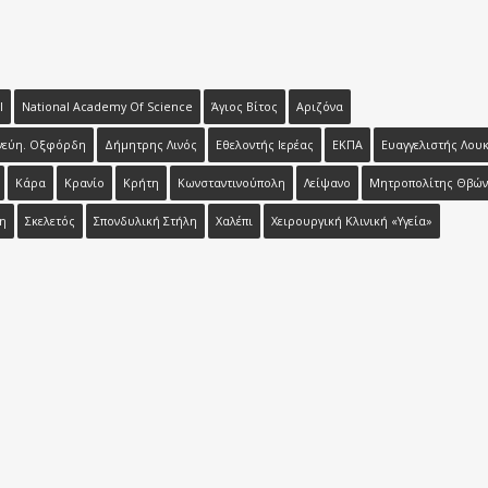
l
National Academy Of Science
Άγιος Βίτος
Αριζόνα
νεύη. Οξφόρδη
Δήμητρης Λινός
Εθελοντής Ιερέας
ΕΚΠΑ
Ευαγγελιστής Λου
Κάρα
Κρανίο
Κρήτη
Κωνσταντινούπολη
Λείψανο
Μητροπολίτης Θβών
η
Σκελετός
Σπονδυλική Στήλη
Χαλέπι
Χειρουργική Κλινική «Υγεία»