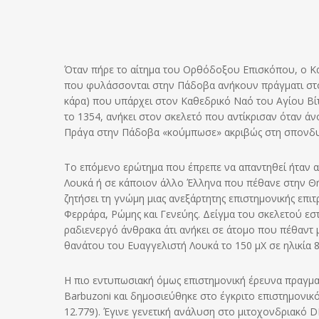
Όταν πήρε το αίτημα του Ορθόδοξου Επισκόπου, ο Κα
που φυλάσσονται στην Πάδοβα ανήκουν πράγματι στον
κάρα) που υπάρχει στον Καθεδρικό Ναό του Αγίου Βίτ
το 1354, ανήκει στον σκελετό που αντίκρισαν όταν ά
Πράγα στην Πάδοβα «κούμπωσε» ακριβώς στη σπονδυλ
Το επόμενο ερώτημα που έπρεπε να απαντηθεί ήταν α
Λουκά ή σε κάποιον άλλο Έλληνα που πέθανε στην Θή
ζητήσει τη γνώμη μιας ανεξάρτητης επιστημονικής επ
Φερράρα, Ρώμης και Γενεύης. Δείγμα του σκελετού εσ
ραδιενεργό άνθρακα άτι ανήκει σε άτομο που πέθαντ μ
θανάτου του Ευαγγελιστή Λουκά το 150 μΧ σε ηλικία 8
Η πιο εντυπωσιακή όμως επιστημονική έρευνα πραγμα
Barbuzoni και δημοσιεύθηκε στο έγκριτο επιστημονικό 
12.779). Έγινε γενετική ανάλυση στο μιτοχονδριακό 