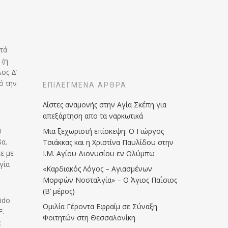
τά
 (η
ος Δ’
ό την
ΕΠΙΛΕΓΜΈΝΑ ΆΡΘΡΑ
Λίστες αναμονής στην Αγία Σκέπη για
απεξάρτηση απο τα ναρκωτικά
ή
α
Μια ξεχωριστή επίσκεψη: Ο Γιώργος
α.
Τσιάκκας και η Χριστίνα Παυλίδου στην
ε με
Ι.Μ. Αγίου Διονυσίου εν Ολύμπω
γία
«Καρδιακός Λόγος – Αγιασμένων
Μορφών Νοσταλγία» – Ο Άγιος Παΐσιος
(Β’ μέρος)
ido
Ομιλία Γέροντα Εφραίμ σε Σύναξη
F.
Φοιτητών στη Θεσσαλονίκη
ε