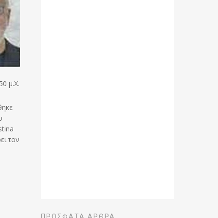
0 μ.Χ.
θηκε
υ
tina
ει τον
ΠΡΌΣΦΑΤΑ ΆΡΘΡΑ