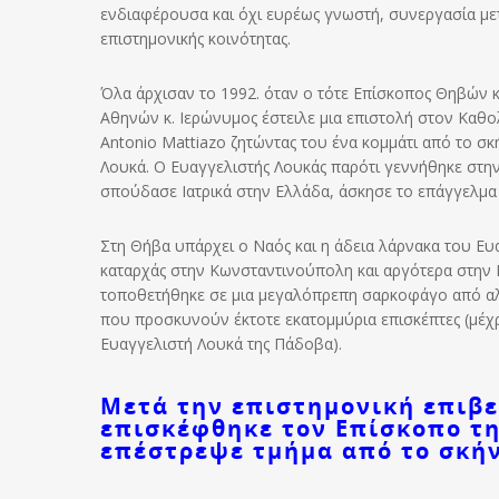
ενδιαφέρουσα και όχι ευρέως γνωστή, συνεργασία μετα
επιστημονικής κοινότητας.
Όλα άρχισαν το 1992. όταν ο τότε Επίσκοπος Θηβών κ
Αθηνών κ. Ιερώνυμος έστειλε μια επιστολή στον Καθ
Antonio Mattiazo ζητώντας του ένα κομμάτι από το σ
Λουκά. Ο Ευαγγελιστής Λουκάς παρότι γεννήθηκε στην 
σπούδασε Ιατρικά στην Ελλάδα, άσκησε το επάγγελμα τ
Στη Θήβα υπάρχει ο Ναός και η άδεια λάρνακα του Ευ
καταρχάς στην Κωνσταντινούπολη και αργότερα στην Π
τοποθετήθηκε σε μια μεγαλόπρεπη σαρκοφάγο από αλάβ
που προσκυνούν έκτoτε εκατομμύρια επισκέπτες (μέχρι
Ευαγγελιστή Λουκά της Πάδοβα).
Μετά την επιστημονική επιβε
επισκέφθηκε τον Επίσκοπο τη
επέστρεψε τμήμα από το σκή