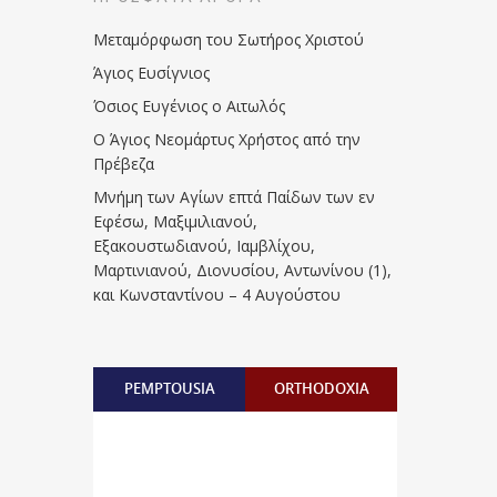
Μεταμόρφωση του Σωτήρος Χριστού
Άγιος Ευσίγνιος
Όσιος Ευγένιος ο Αιτωλός
Ο Άγιος Νεομάρτυς Χρήστος από την
Πρέβεζα
Μνήμη των Aγίων επτά Παίδων των εν
Eφέσω, Mαξιμιλιανού,
Eξακουστωδιανού, Iαμβλίχου,
Mαρτινιανού, Διονυσίου, Aντωνίνου (1),
και Kωνσταντίνου – 4 Αυγούστου
PEMPTOUSIA
ORTHODOXIA