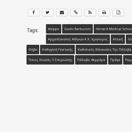
Aleppo
Guido Barbuzoni
Harvard Medical Schoo
Tags:
Αρχιεπίσκοπος Αθηνών Κ.κ. Ιερώνυμος
Αττική
Γε
Θήβα
Καθηγητή Γενετικής
Καθολικός Επίσκοπος Της Πάδοβα
Όσιος Λουκάς Ο Στειριώτης
Πάδοβα. Φερράρα
Πράγα
Ρώμ