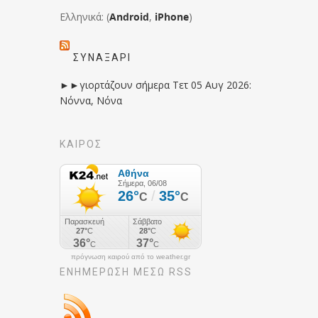
Ελληνικά: (
Android
,
iPhone
)
ΣΥΝΑΞΆΡΙ
►►γιορτάζουν σήμερα Τετ 05 Αυγ 2026:
Νόννα, Νόνα
ΚΑΙΡΟΣ
πρόγνωση καιρού από το weather.gr
ΕΝΗΜΈΡΩΣΉ ΜΕΣΩ RSS