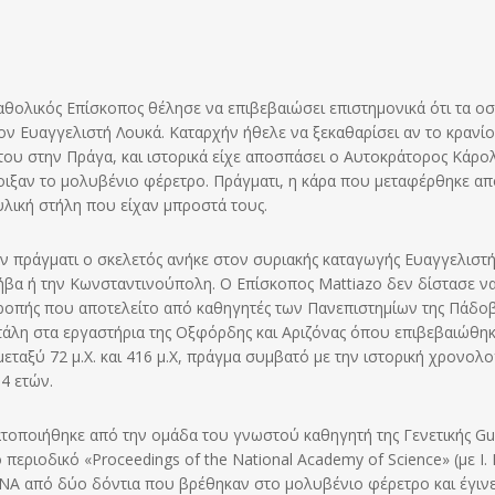
θολικός Επίσκοπος θέλησε να επιβεβαιώσει επιστημονικά ότι τα οσ
 Ευαγγελιστή Λουκά. Καταρχήν ήθελε να ξεκαθαρίσει αν το κρανίο
ου στην Πράγα, και ιστορικά είχε αποσπάσει ο Αυτοκράτορος Κάρολ
νοιξαν το μολυβένιο φέρετρο. Πράγματι, η κάρα που μεταφέρθηκε απ
ική στήλη που είχαν μπροστά τους.
ν πράγματι ο σκελετός ανήκε στον συριακής καταγωγής Ευαγγελιστ
βα ή την Κωνσταντινούπολη. Ο Επίσκοπος Mattiazo δεν δίστασε ν
ιτροπής που αποτελείτο από καθηγητές των Πανεπιστημίων της Πάδοβ
τάλη στα εργαστήρια της Οξφόρδης και Αριζόνας όπου επιβεβαιώθηκ
εταξύ 72 μ.Χ. και 416 μ.Χ, πράγμα συμβατό με την ιστορική χρονολο
4 ετών.
τοποιήθηκε από την ομάδα του γνωστού καθηγητή της Γενετικής Gu
περιοδικό «Proceedings of the National Academy of Science» (με I. 
DNA από δύο δόντια που βρέθηκαν στο μολυβένιο φέρετρο και έγιν