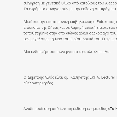
σύγκριση με γενετικό υλικό από κατοίκους του Aleppo 
Τα ευρήματα συνηγορούν με την εκδοχή ότι πράγματι 
Μετά και την επιστημονική επιβεβαίωση ο Επίσκοπος τ
Επίσκοπο της Θήβας και σε λαμπρή τελετή επέστρεψε
τοποθετήθηκε στην από αιώνες άδεια σαρκοφάγο του 
τον μεγαλοπρεπή Ναό του Οσίου Λουκά του Στειριώτ
Μια ενδιαφέρουσα συνεργασία είχε ολοκληρωθεί.
О Δήμητρης Λινός είναι ομ. Καθηγητής ΕΚΠΑ, Lecturer 
εθελοντής ιερέας.
Αναδημοσίευση από έντυπη έκδοση εφημερίδας «
Τα 