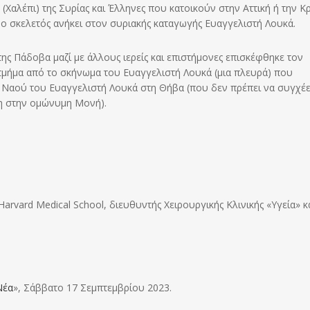
(Χαλέπι) της Συρίας και Έλληνες που κατοικούν στην Αττική ή την Κρ
ο σκελετός ανήκει στον συριακής καταγωγής Ευαγγελιστή Λουκά.
ης Πάδοβα μαζί με άλλους ιερείς και επιστήμονες επισκέφθηκε τον
 τμήμα από το σκήνωμα του Ευαγγελιστή Λουκά (μια πλευρά) που
Ναού του Ευαγγελιστή Λουκά στη Θήβα (που δεν πρέπει να συγχέε
η στην ομώνυμη Μονή).
Harvard Medical School, διευθυντής Χειρουργικής Κλινικής «Υγεία» κ
Νέα
», Σάββατο 17 Σεμπτεμβρίου 2023.