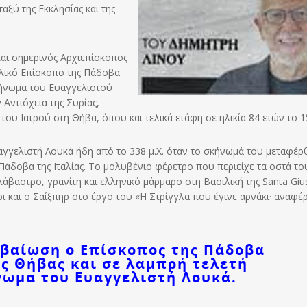
ξύ της Εκκλησίας και της
αι σημερινός Αρχιεπίσκοπος
ολικό Επίσκοπο της Πάδοβα
κήνωμα του Ευαγγελιστού
Αντιόχεια της Συρίας,
ου Ιατρού στη Θήβα, όπου και τελικά ετάφη σε ηλικία 84 ετών το 15
αγγελιστή Λουκά ήδη από το 338 μ.Χ. όταν το σκήνωμά του μεταφέρ
άδοβα της Ιταλίας. Το μολυβένιο φέρετρο που περιείχε τα οστά το
αστρο, γρανίτη και ελληνικό μάρμαρο στη Βασιλική της Santa Gius
 και ο Σαίξπηρ στο έργο του «Η Στρίγγλα που έγινε αρνάκι· αναφέρ
βαίωση ο Επίσκοπος της Πά
δοβα
ς Θήβας και σε λαμπρή τελετή
νωμα του Ευαγγελιστή Λουκά.