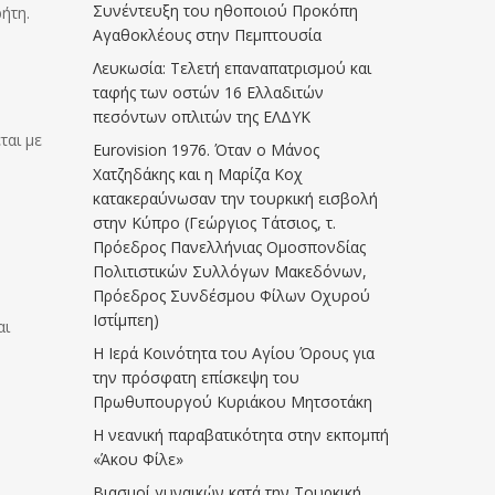
Συνέντευξη του ηθοποιού Προκόπη
ήτη.
Αγαθοκλέους στην Πεμπτουσία
Λευκωσία: Τελετή επαναπατρισμού και
ταφής των οστών 16 Ελλαδιτών
πεσόντων οπλιτών της ΕΛΔΥΚ
ται με
Eurovision 1976. Όταν ο Μάνος
Χατζηδάκης και η Μαρίζα Κοχ
κατακεραύνωσαν την τουρκική εισβολή
στην Κύπρο (Γεώργιος Τάτσιος, τ.
Πρόεδρος Πανελλήνιας Ομοσπονδίας
Πολιτιστικών Συλλόγων Μακεδόνων,
Πρόεδρος Συνδέσμου Φίλων Οχυρού
Ιστίμπεη)
αι
Η Ιερά Κοινότητα του Αγίου Όρους για
την πρόσφατη επίσκεψη του
Πρωθυπουργού Κυριάκου Μητσοτάκη
Η νεανική παραβατικότητα στην εκπομπή
«Άκου Φίλε»
Βιασμοί γυναικών κατά την Τουρκική