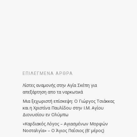
ΕΠΙΛΕΓΜΈΝΑ ΆΡΘΡΑ
Λίστες αναμονής στην Αγία Σκέπη για
απεξάρτηση απο τα ναρκωτικά
Μια ξεχωριστή επίσκεψη: Ο Γιώργος Τσιάκκας
και η Χριστίνα Παυλίδου στην Ι.Μ. Αγίου
Διονυσίου εν Ολύμπω
«Καρδιακός Λόγος – Αγιασμένων Μορφών
Νοσταλγία» – Ο Άγιος Παΐσιος (Β’ μέρος)