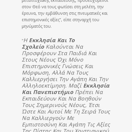
μεταπτυχιακής εκπαίδευσης, προσευχόμενοι
στον Θεό να τους φωτίσει στη μελέτη, την
έρευνα, την εμβάθυνση στις πνευματικές και
επιστημονικές αξίες”, είπε στηναρχή του
μηνύματός του.
Η
Εκκλησία Και Το
“
Σχολείο
Καλούνται Να
Προσφέρουν Στα Παιδιά Και
Στους Νέους Όχι Μόνο
Επιστημονικές Γνώσεις Και
Μόρφωση, Αλλά Να Τους
Καλλιεργήσει Την Αγάπη Και Την
Αλληλοεκτίμηση. Μαζί
Εκκλησία
Και Πανεπιστήμιο
Πρέπει Να
Εκπαιδεύουν Και Να Βοηθούν
Τους Σημερινούς Νέους, Έτσι
Ώστε Και Αυτοί Με Τη Σειρά Τους
Να Καλλιεργούν Με
Εμπιστοσύνη Και Αγάπη Τις Αξίες
Της Πίστης Και Του Χριστιανικού