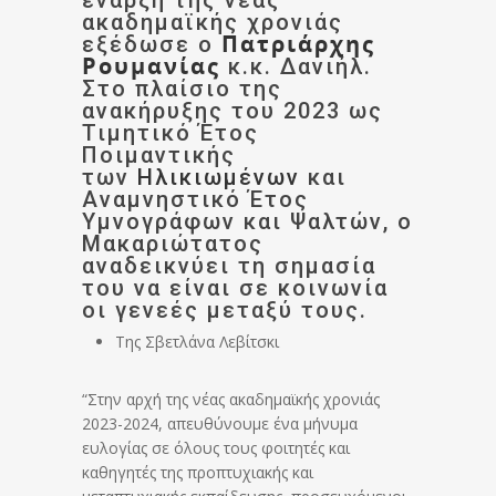
έναρξη της νέας
ακαδημαϊκής χρονιάς
Πατριάρχης
εξέδωσε ο
Ρουμανίας
κ.κ. Δανιήλ.
Στο πλαίσιο της
ανακήρυξης του 2023 ως
Τιμητικό Έτος
Ποιμαντικής
των
Ηλικιωμένων
και
Αναμνηστικό Έτος
Υμνογράφων και Ψαλτών, ο
Μακαριώτατος
αναδεικνύει τη σημασία
του να είναι σε κοινωνία
οι γενεές μεταξύ τους.
Της Σβετλάνα Λεβίτσκι
“Στην αρχή της νέας ακαδημαϊκής χρονιάς
2023-2024, απευθύνουμε ένα μήνυμα
ευλογίας σε όλους τους φοιτητές και
καθηγητές της προπτυχιακής και