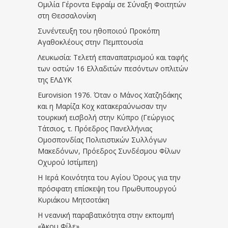
Ομιλία Γέροντα Εφραίμ σε Σύναξη Φοιτητών
στη Θεσσαλονίκη
Συνέντευξη του ηθοποιού Προκόπη
Αγαθοκλέους στην Πεμπτουσία
Λευκωσία: Τελετή επαναπατρισμού και ταφής
των οστών 16 Ελλαδιτών πεσόντων οπλιτών
της ΕΛΔΥΚ
Eurovision 1976. Όταν ο Μάνος Χατζηδάκης
και η Μαρίζα Κοχ κατακεραύνωσαν την
τουρκική εισβολή στην Κύπρο (Γεώργιος
Τάτσιος, τ. Πρόεδρος Πανελλήνιας
Ομοσπονδίας Πολιτιστικών Συλλόγων
Μακεδόνων, Πρόεδρος Συνδέσμου Φίλων
Οχυρού Ιστίμπεη)
Η Ιερά Κοινότητα του Αγίου Όρους για την
πρόσφατη επίσκεψη του Πρωθυπουργού
Κυριάκου Μητσοτάκη
Η νεανική παραβατικότητα στην εκπομπή
«Άκου Φίλε»