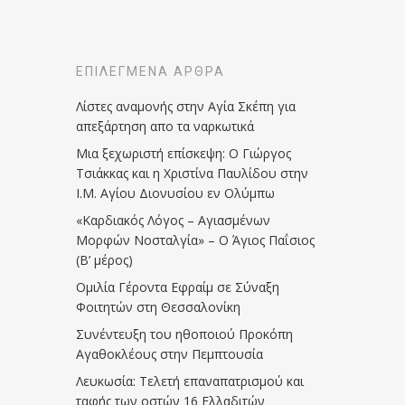
ΕΠΙΛΕΓΜΈΝΑ ΆΡΘΡΑ
Λίστες αναμονής στην Αγία Σκέπη για
απεξάρτηση απο τα ναρκωτικά
Μια ξεχωριστή επίσκεψη: Ο Γιώργος
Τσιάκκας και η Χριστίνα Παυλίδου στην
Ι.Μ. Αγίου Διονυσίου εν Ολύμπω
«Καρδιακός Λόγος – Αγιασμένων
Μορφών Νοσταλγία» – Ο Άγιος Παΐσιος
(Β’ μέρος)
Ομιλία Γέροντα Εφραίμ σε Σύναξη
Φοιτητών στη Θεσσαλονίκη
Συνέντευξη του ηθοποιού Προκόπη
Αγαθοκλέους στην Πεμπτουσία
Λευκωσία: Τελετή επαναπατρισμού και
ταφής των οστών 16 Ελλαδιτών