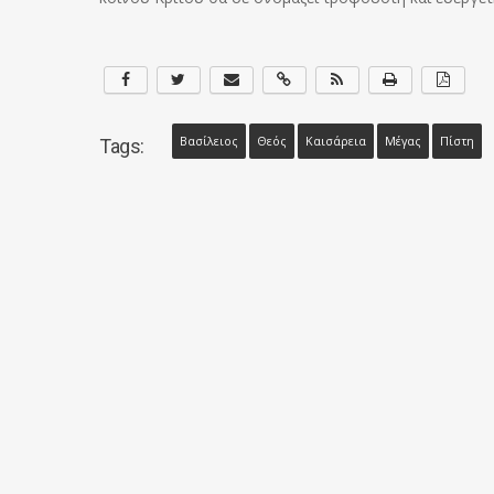
Βασίλειος
Θεός
Καισάρεια
Μέγας
Πίστη
Tags: