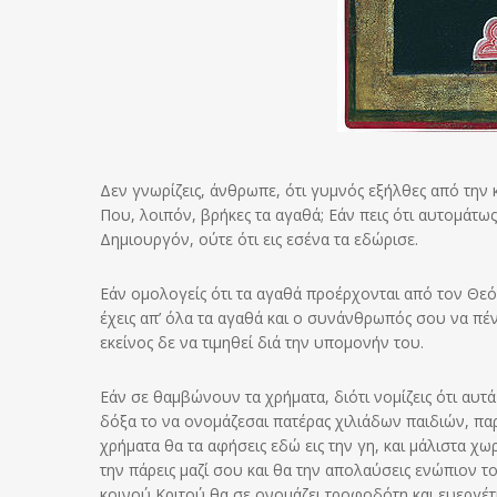
Δεν γνωρίζεις, άνθρωπε, ότι γυμνός εξήλθες από την 
Που, λοιπόν, βρήκες τα αγαθά; Εάν πεις ότι αυτομάτως 
Δημιουργόν, ούτε ότι εις εσένα τα εδώρισε.
Εάν ομολογείς ότι τα αγαθά προέρχονται από τον Θεό,
έχεις απ’ όλα τα αγαθά και ο συνάνθρωπός σου να πέν
εκείνος δε να τιμηθεί διά την υπομονήν του.
Εάν σε θαμβώνουν τα χρήματα, διότι νομίζεις ότι αυτά
δόξα το να ονομάζεσαι πατέρας χιλιάδων παιδιών, παρά
χρήματα θα τα αφήσεις εδώ εις την γη, και μάλιστα χωρ
την πάρεις μαζί σου και θα την απολαύσεις ενώπιον 
κοινού Κριτού θα σε ονομάζει τροφοδότη και ευεργέτ