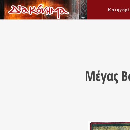
Κατηγορί
Μέγας Βα