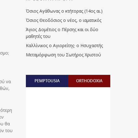
Όσιος Αγάθωνας ο κτήτορας (14ος αι.)
Όσιος Θεοδόσιος ο νέος, ο ιαματικός
Άγιος Δομέτιος ο Πέρσης και οι δύο
μαθητές του
Καλλίνικος ο Αγιορείτης · ο Ησυχαστής
όσμο;
Μεταμόρφωση του Σωτήρος Χριστού
PEMPTOUSIA
ORTHODOXIA
σύ να
αθών,
σότερη
εν
ου θα
ον του