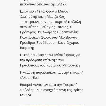
πεσόντων οπλιτών της ΕΛΔΥΚ
Eurovision 1976. Όταν ο Μάνος
Χατζηδάκης και η Μαρίζα Κοχ
κατακεραύνωσαν την τουρκική εισβολή
στην Κύπρο (Γεώργιος Τάτσιος, τ.
Πρόεδρος Πανελλήνιας Ομοσπονδίας
Πολιτιστικών Συλλόγων Μακεδόνων,
Πρόεδρος Συνδέσμου Φίλων Οχυρού
Ιστίμπεη)
Η Ιερά Κοινότητα του Αγίου Όρους για
την πρόσφατη επίσκεψη του
Πρωθυπουργού Κυριάκου Μητσοτάκη
Η νεανική παραβατικότητα στην εκπομπή
«Άκου Φίλε»
Βιασμοί γυναικών κατά την Τουρκική
εισβολή – Μια ανοιχτή πληγή της φρίκης
του ’74