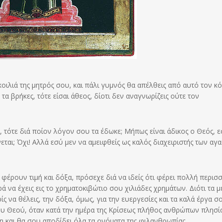
κοιλιά της μητρός σου, και πάλι γυμνός θα απέλθεις από αυτό τον κ
τα βρήκες, τότε είσαι άθεος, δίοτι δεν αναγνωρίζεις ούτε τον
 τότε διά ποίον λόγον σου τα έδωκε; Μήπως είναι άδικος ο Θεός, ε
εται; Όχι! Αλλά εσύ μεν να αμειφθείς ως καλός διαχειριστής των αγ
 φέρουν τιμή και δόξα, πρόσεχε διά να ιδείς ότι φέρει πολλή περισ
 να έχεις εις το χρηματοκιβώτιο σου χιλιάδες χρημάτων. Διότι τα μ
ίς να θέλεις, την δόξα, όμως, για την ευεργεσίες και τα καλά έργα σ
του Θεού, όταν κατά την ημέρα της Κρίσεως πλήθος ανθρώπων πλησί
η και θα σου αποδίδει όλα τα ονόματα της φιλανθρωπίας.